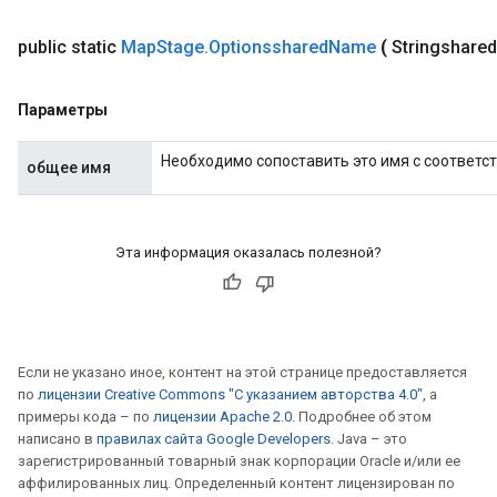
Requantize
public static
Map
Stage
.
Optionsshared
Name
(
Stringshared
ize
AndReluAndRequantize
Параметры
u
uAndRequantize
Необходимо сопоставить это имя с соответс
общее имя
AndRelu
AndReluAndRequantize
Эта информация оказалась полезной?
ize
Requantize
Если не указано иное, контент на этой странице предоставляется
ize
по
лицензии Creative Commons "С указанием авторства 4.0"
, а
примеры кода – по
лицензии Apache 2.0
. Подробнее об этом
написано в
правилах сайта Google Developers
. Java – это
зарегистрированный товарный знак корпорации Oracle и/или ее
аффилированных лиц. Определенный контент лицензирован по