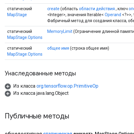
статический
create
(область
области действия
, ключ
оп
MapStage
<Integer>, значения Iterable<
Operand
<?>>, 
Фабричный метод для создания класса, о
статический
MemoryLimit
(Ограничение длинной памяти
MapStage.Options
статический
общее имя
(строка общее имя)
MapStage.Options
Унаследованные методы
Из класса
org.tensorflow.op.PrimitiveOp
Из класса java.lang.Object
Публичные методы
общедоступная
статическая
емкость
Map
Stage
.
Optio