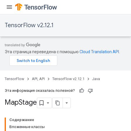
meters
rs
tDescentParameters
TensorFlow v2.12.1
Эта страница переведена с помощью
Cloud Translation API
.
TensorFlow
API, API
TensorFlow v2.12.1
Java
Эта информация оказалась полезной?
Map
Stage
Содержание
Вложенные классы