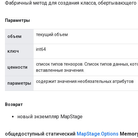
Фабричный метод для создания класса, обертывающего
Параметры
текущий объем
объем
int64
ключ
список типов тензоров. Список типов данных, к
ценности
вставленные значения.
содержит значения необязательных атрибутов
параметры
Возврат
ize
новый экземпляр MapStage
общедоступный статический
Map
Stage
.
Options
Memor