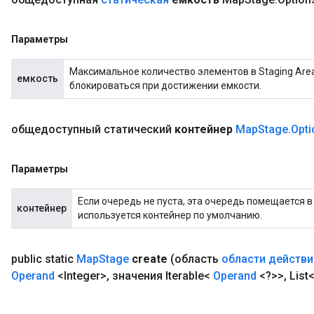
Параметры
Максимальное количество элементов в Staging Area.
емкость
блокироваться при достижении емкости.
общедоступный статический
контейнер
Map
Stage
.
Opti
Параметры
Если очередь не пуста, эта очередь помещается в
контейнер
используется контейнер по умолчанию.
public static
Map
Stage
create
(область
области действи
Operand
<Integer>
,
значения Iterable<
Operand
<?>>
,
List