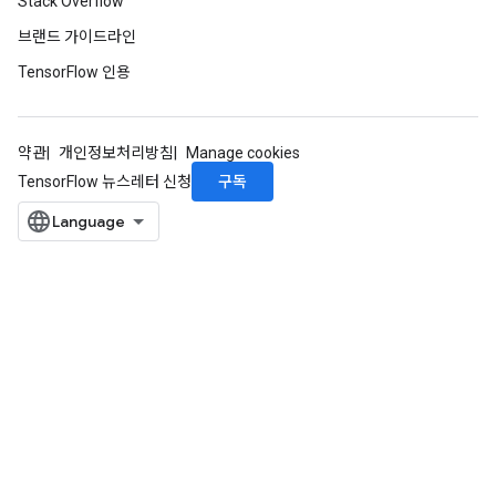
Stack Overflow
브랜드 가이드라인
TensorFlow 인용
약관
개인정보처리방침
Manage cookies
구독
TensorFlow 뉴스레터 신청
ize
Requantize
ize
AndReluAndRequantize
u
uAndRequantize