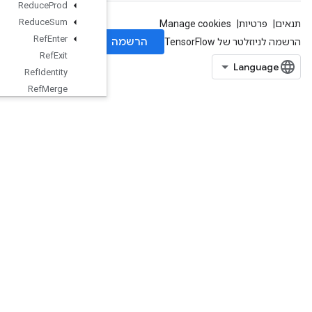
Reduce
Prod
Reduce
Sum
Ref
Enter
Ref
Exit
Ref
Identity
Ref
Merge
Ref
Next
Iteration
Ref
Select
Ref
Switch
Register
Dataset
Register
Dataset
V2
Relayout
Relayout
Like
Requantization
Range
Per
Channel
Requantize
Per
Channel
Reshape
ResourceAccumulatorApplyGradi
ent
ResourceAccumulatorNumAccum
ulated