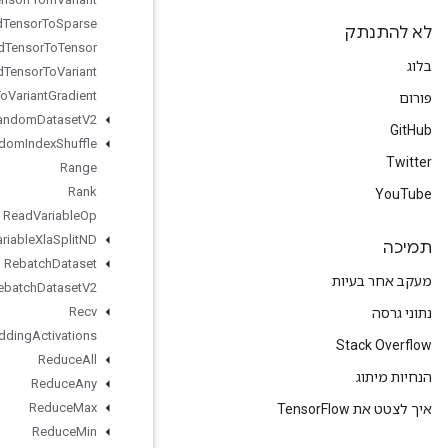
Ragged
Tensor
To
Sparse
Ragged
Tensor
To
Tensor
Ragged
Tensor
To
Variant
Ragged
Tensor
To
Variant
Gradient
Random
Dataset
V2
Random
Index
Shuffle
Range
Rank
Read
Variable
Op
Read
Variable
Xla
Split
ND
Rebatch
Dataset
Rebatch
Dataset
V2
Recv
Recv
TPUEmbedding
Activations
Reduce
All
Reduce
Any
Reduce
Max
Reduce
Min