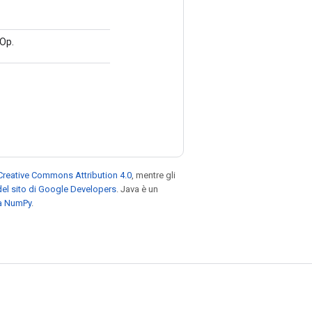
 Op.
Creative Commons Attribution 4.0
, mentre gli
el sito di Google Developers
. Java è un
za NumPy
.