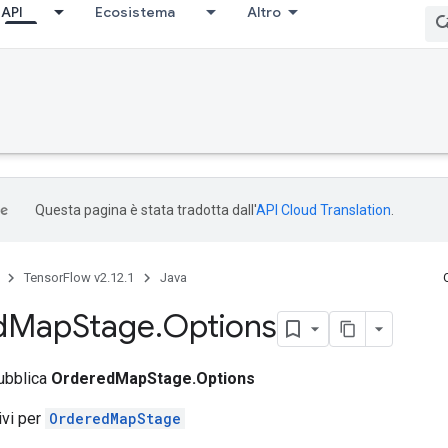
API
Ecosistema
Altro
Questa pagina è stata tradotta dall'
API Cloud Translation
.
TensorFlow v2.12.1
Java
d
Map
Stage
.
Options
pubblica
OrderedMapStage.Options
tivi per
OrderedMapStage