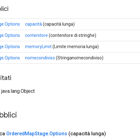
ici
e.Options
capacità
(capacità lunga)
e.Options
contenitore
(contenitore di stringhe)
e.Options
memoryLimit
(Limite memoria lunga)
e.Options
nomecondiviso
(Stringanomecondiviso)
tati
 java.lang.Object
bblici
ica
Ordered
Map
Stage
.
Options
(capacità lunga)