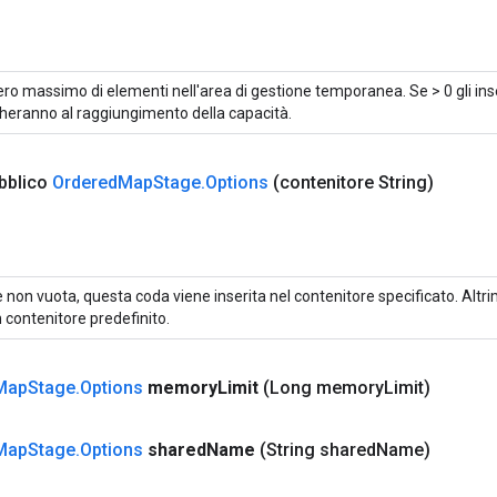
o massimo di elementi nell'area di gestione temporanea. Se > 0 gli inser
heranno al raggiungimento della capacità.
bblico
Ordered
Map
Stage
.
Options
(contenitore String)
 non vuota, questa coda viene inserita nel contenitore specificato. Altrim
 contenitore predefinito.
Map
Stage
.
Options
memory
Limit
(Long memory
Limit)
Map
Stage
.
Options
shared
Name
(String shared
Name)