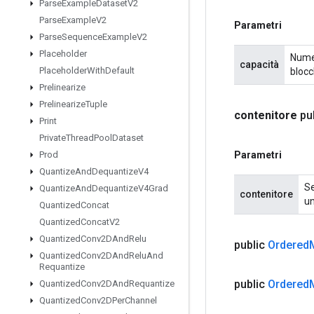
Parse
Example
Dataset
V2
Parse
Example
V2
Parametri
Parse
Sequence
Example
V2
Placeholder
Numer
capacità
Placeholder
With
Default
blocc
Prelinearize
Prelinearize
Tuple
contenitore
pu
Print
Private
Thread
Pool
Dataset
Parametri
Prod
Quantize
And
Dequantize
V4
Se
Quantize
And
Dequantize
V4Grad
contenitore
un
Quantized
Concat
Quantized
Concat
V2
Quantized
Conv2DAnd
Relu
public
Ordered
Quantized
Conv2DAnd
Relu
And
Requantize
public
Ordered
Quantized
Conv2DAnd
Requantize
Quantized
Conv2DPer
Channel