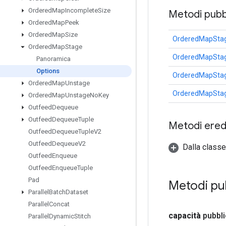
Ordered
Map
Incomplete
Size
Metodi pubbl
Ordered
Map
Peek
Ordered
Map
Size
OrderedMapStag
Ordered
Map
Stage
OrderedMapStag
Panoramica
Options
OrderedMapStag
Ordered
Map
Unstage
OrderedMapStag
Ordered
Map
Unstage
No
Key
Outfeed
Dequeue
Outfeed
Dequeue
Tuple
Metodi eredi
Outfeed
Dequeue
Tuple
V2
Outfeed
Dequeue
V2
Dalla classe
Outfeed
Enqueue
Outfeed
Enqueue
Tuple
Pad
Metodi pu
Parallel
Batch
Dataset
Parallel
Concat
capacità
pubbl
Parallel
Dynamic
Stitch