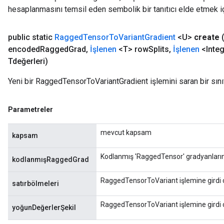
hesaplanmasını temsil eden sembolik bir tanıtıcı elde etmek için
public static
Ragged
Tensor
To
Variant
Gradient
<U>
create
encoded
Ragged
Grad
,
İşlenen
<T> row
Splits
,
İşlenen
<Inte
Tdeğerleri)
Yeni bir RaggedTensorToVariantGradient işlemini saran bir sını
Parametreler
mevcut kapsam
kapsam
Kodlanmış 'RaggedTensor' gradyanlarını 
kodlanmışRaggedGrad
RaggedTensorToVariant işlemine girdi ola
satırbölmeleri
RaggedTensorToVariant işlemine girdi ol
yoğunDeğerlerŞekil