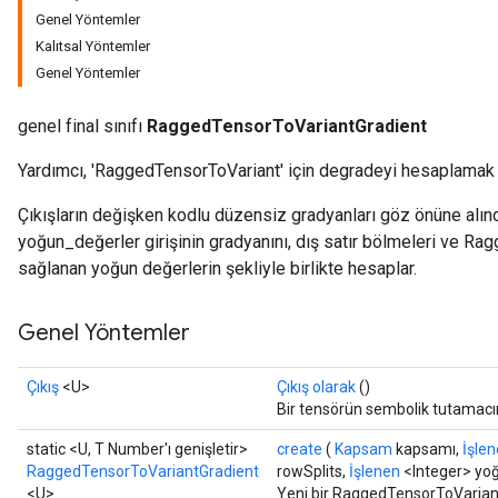
Genel Yöntemler
Kalıtsal Yöntemler
Genel Yöntemler
genel final sınıfı
RaggedTensorToVariantGradient
Yardımcı, 'RaggedTensorToVariant' için degradeyi hesaplamak içi
Çıkışların değişken kodlu düzensiz gradyanları göz önüne alı
yoğun_değerler girişinin gradyanını, dış satır bölmeleri ve Ra
sağlanan yoğun değerlerin şekliyle birlikte hesaplar.
Genel Yöntemler
Çıkış
<U>
Çıkış olarak
()
Bir tensörün sembolik tutamacı
static <U, T Number'ı genişletir>
create
(
Kapsam
kapsamı,
İşle
RaggedTensorToVariantGradient
rowSplits,
İşlenen
<Integer> yo
<U>
Yeni bir RaggedTensorToVariantG