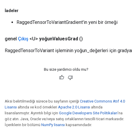
İadeler
m
RaggedTensorToVariantGradient'in yeni bir örneği
rs
genel
Çıkış
<U>
yoğun
Values
Grad
()
eters
RaggedTensorToVariant işleminin yoğun_değerleri için gradya
ntumParameters
ters
ropParameters
Bu size yardımcı oldu mu?
s
atorParameters
ghtParameters
meters
adParameters
Aksi belirtilmediği sürece bu sayfanın içeriği
Creative Commons Atıf 4.0
Lisansı
altında ve kod örnekleri
Apache 2.0 Lisansı
altında
rameters
lisanslanmıştır. Ayrıntılı bilgi için
Google Developers Site Politikaları
'na
eters
göz atın. Java, Oracle ve/veya satış ortaklarının tescilli ticari markasıdır.
ientDescentParameters
İçeriklerin bir bölümü
NumPy lisansı
kapsamındadır.