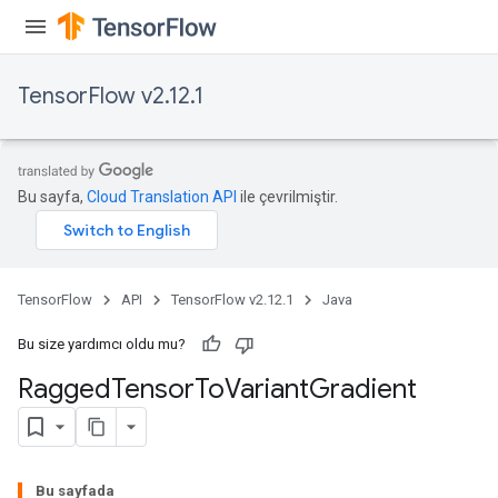
ize
TensorFlow v2.12.1
Requantize
ize
Bu sayfa,
Cloud Translation API
ile çevrilmiştir.
TensorFlow
API
TensorFlow v2.12.1
Java
Bu size yardımcı oldu mu?
Ragged
Tensor
To
Variant
Gradient
Bu sayfada