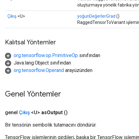
oluşturmaya yönelik fabrika yö
Çıkış
<U>
yoğunDeğerlerGrad
()
RaggedTensorToVariant işlemini
Kalıtsal Yöntemler
org.tensorflow.op.PrimitiveOp
sınıfından
Java.lang.Object sınıfından
org.tensorflow.Operand
arayüzünden
Genel Yöntemler
genel
Çıkış
<U>
as
Output
()
Bir tensörün sembolik tutamacını döndürür.
TensorFlow işlemlerinin girdileri, başka bir TensorFlow işleminin