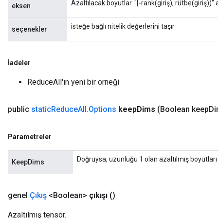
Azaltılacak boyutlar. "[-rank(giriş), rütbe(giriş))" 
s
eksen
atorParameters
isteğe bağlı nitelik değerlerini taşır
ghtParameters
seçenekler
meters
adParameters
rameters
İadeler
eters
ReduceAll'ın yeni bir örneği
ientDescentParameters
public
static
Reduce
All
.
Options
keep
Dims
(Boolean keep
Di
Parametreler
Doğruysa, uzunluğu 1 olan azaltılmış boyutları
KeepDims
genel
Çıkış
<Boolean>
çıkışı
()
Azaltılmış tensör.