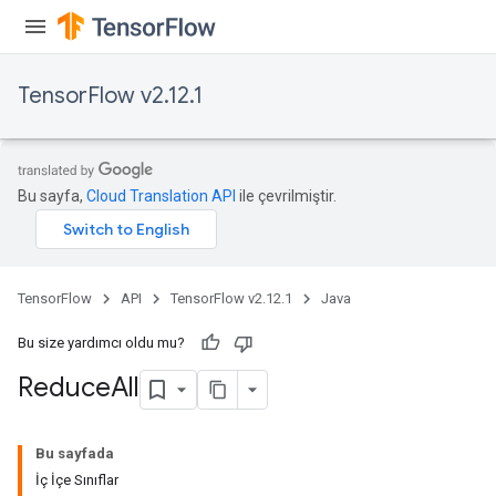
TensorFlow v2.12.1
Bu sayfa,
Cloud Translation API
ile çevrilmiştir.
TensorFlow
API
TensorFlow v2.12.1
Java
Bu size yardımcı oldu mu?
Reduce
All
Bu sayfada
İç İçe Sınıflar