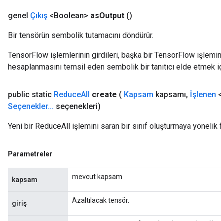
genel
Çıkış
<Boolean>
as
Output
()
Bir tensörün sembolik tutamacını döndürür.
TensorFlow işlemlerinin girdileri, başka bir TensorFlow işleminin
hesaplanmasını temsil eden sembolik bir tanıtıcı elde etmek için
public static
Reduce
All
create
(
Kapsam
kapsamı
,
İşlenen
<
Seçenekler
.
.
.
seçenekleri)
m
Yeni bir ReduceAll işlemini saran bir sınıf oluşturmaya yönelik 
Parametreler
rs
mevcut kapsam
eters
kapsam
ntumParameters
Azaltılacak tensör.
ters
giriş
ropParameters