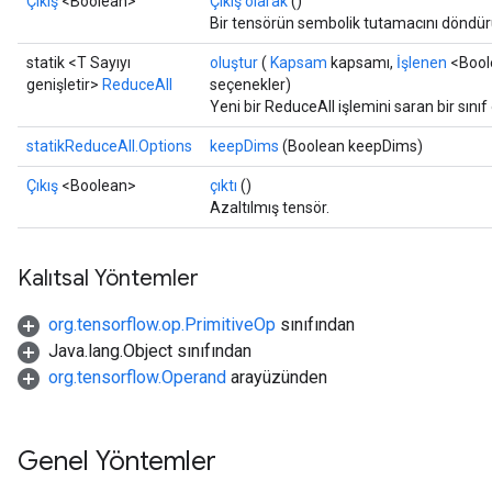
Çıkış
<Boolean>
Çıkış olarak
()
Bir tensörün sembolik tutamacını döndür
statik <T Sayıyı
oluştur
(
Kapsam
kapsamı,
İşlenen
<Boole
genişletir>
ReduceAll
seçenekler)
Yeni bir ReduceAll işlemini saran bir sını
statikReduceAll.Options
keepDims
(Boolean keepDims)
Çıkış
<Boolean>
çıktı
()
Azaltılmış tensör.
Kalıtsal Yöntemler
org.tensorflow.op.PrimitiveOp
sınıfından
Java.lang.Object sınıfından
org.tensorflow.Operand
arayüzünden
Genel Yöntemler