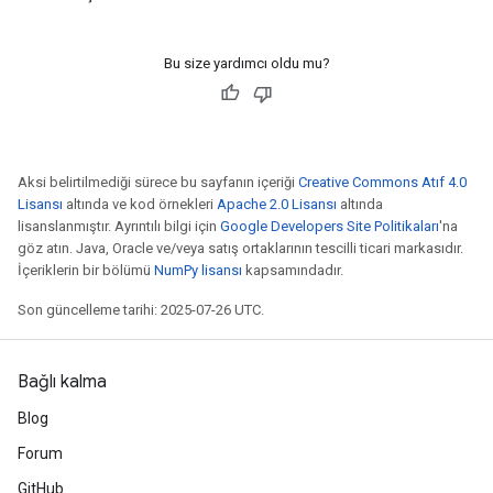
Bu size yardımcı oldu mu?
Aksi belirtilmediği sürece bu sayfanın içeriği
Creative Commons Atıf 4.0
Lisansı
altında ve kod örnekleri
Apache 2.0 Lisansı
altında
lisanslanmıştır. Ayrıntılı bilgi için
Google Developers Site Politikaları
'na
göz atın. Java, Oracle ve/veya satış ortaklarının tescilli ticari markasıdır.
İçeriklerin bir bölümü
NumPy lisansı
kapsamındadır.
Son güncelleme tarihi: 2025-07-26 UTC.
Bağlı kalma
Blog
Forum
GitHub