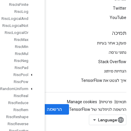
Risc
Is
Finite
Risc
Log
Risc
Logical
And
Risc
Logical
Not
Risc
Logical
Or
Risc
Max
Risc
Min
Risc
Mul
Risc
Neg
Risc
Pad
Risc
Pool
Risc
Pow
Risc
Random
Uniform
Risc
Real
Risc
Reduce
Risc
Rem
Risc
Reshape
Risc
Reverse
Risc
Scatter