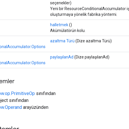
seçenekler)
Yeni bir ResourceConditionalAccumulator işl
oluşturmaya yönelik fabrika yöntemi.
halletmek
()
Akümülatörün kolu.
azaltma Türü
(Dize azaltma Türü)
onalAccumulator.Options
paylaşılanAd
(Dize paylaşılanAd)
onalAccumulator.Options
temler
ow.op.PrimitiveOp
sınıfından
ject sınıfından
low.Operand
arayüzünden