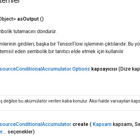
temler
bject>
as
Output
()
bolik tutamacını döndürür.
erinin girdileri, başka bir TensorFlow işleminin çıktılarıdır. Bu yö
emsil eden sembolik bir tanıtıcı elde etmek için kullanılır.
source
Conditional
Accumulator
.
Options
kapsayıcısı
(Dize kap
ş değilse bu akümülatör verilen kaba konulur. Aksi halde varsayılan kapsay
source
Conditional
Accumulator
create
(
Kapsam
kapsamı
,
Sı
r
.
.
.
seçenekler)