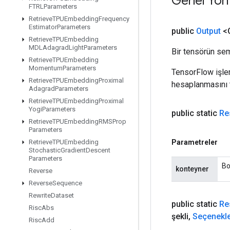
Genel Yön
FTRLParameters
Retrieve
TPUEmbedding
Frequency
Estimator
Parameters
public
Output
<O
Retrieve
TPUEmbedding
MDLAdagrad
Light
Parameters
Bir tensörün sem
Retrieve
TPUEmbedding
Momentum
Parameters
TensorFlow işleml
Retrieve
TPUEmbedding
Proximal
hesaplanmasını t
Adagrad
Parameters
Retrieve
TPUEmbedding
Proximal
Yogi
Parameters
public static
Re
Retrieve
TPUEmbedding
RMSProp
Parameters
Parametreler
Retrieve
TPUEmbedding
Stochastic
Gradient
Descent
Parameters
Bo
konteyner
Reverse
Reverse
Sequence
Rewrite
Dataset
public static
Re
Risc
Abs
şekli
,
Seçenekle
Risc
Add