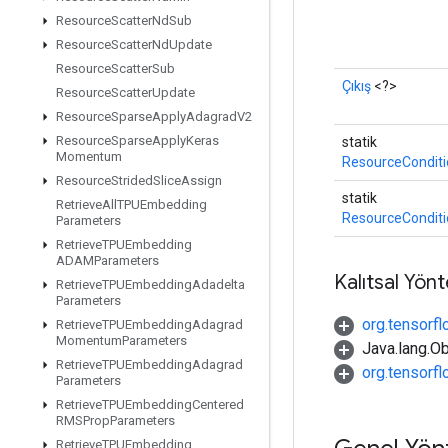
Resource
Scatter
Nd
Sub
Resource
Scatter
Nd
Update
Resource
Scatter
Sub
Çıkış
<?>
Resource
Scatter
Update
Resource
Sparse
Apply
Adagrad
V2
Resource
Sparse
Apply
Keras
statik
Momentum
ResourceConditi
Resource
Strided
Slice
Assign
statik
Retrieve
All
TPUEmbedding
ResourceConditi
Parameters
Retrieve
TPUEmbedding
ADAMParameters
Kalıtsal Yön
Retrieve
TPUEmbedding
Adadelta
Parameters
org.tensorfl
Retrieve
TPUEmbedding
Adagrad
Momentum
Parameters
Java.lang.Ob
Retrieve
TPUEmbedding
Adagrad
org.tensorf
Parameters
Retrieve
TPUEmbedding
Centered
RMSProp
Parameters
Retrieve
TPUEmbedding