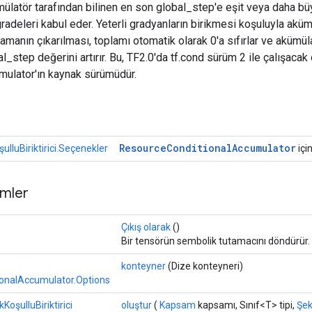
ülatör tarafından bilinen en son global_step'e eşit veya daha bü
radeleri kabul eder. Yeterli gradyanların birikmesi koşuluyla akü
talamanın çıkarılması, toplamı otomatik olarak 0'a sıfırlar ve akümül
_step değerini artırır. Bu, TF2.0'da tf.cond sürüm 2 ile çalışacak
mulator'ın kaynak sürümüdür.
r
Resource
Conditional
Accumulator
lluBiriktirici.Seçenekler
için
mler
Çıkış olarak
()
Bir tensörün sembolik tutamacını döndürür.
konteyner
(Dize konteyneri)
onalAccumulator.Options
KoşulluBiriktirici
oluştur
(
Kapsam
kapsamı, Sınıf<T> tipi,
Şek