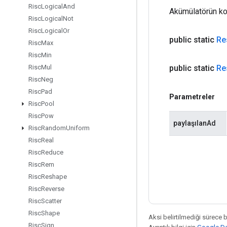
Risc
Logical
And
Akümülatörün ko
Risc
Logical
Not
Risc
Logical
Or
public static
Re
Risc
Max
Risc
Min
public static
Re
Risc
Mul
Risc
Neg
Risc
Pad
Parametreler
Risc
Pool
Risc
Pow
paylaşılanAd
Risc
Random
Uniform
Risc
Real
Risc
Reduce
Risc
Rem
Risc
Reshape
Risc
Reverse
Risc
Scatter
Risc
Shape
Aksi belirtilmediği sürece 
Risc
Sign