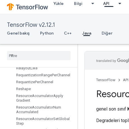
Yükle
Bilgi
API
RefExit
RefIdentity
RefMerge
TensorFlow v2.12.1
RefNextIteration
Genel bakış
Python
C++
Java
Diğer
RefSelect
Ref
Switch
Register
Dataset
Register
Dataset
V2
Relayout
Relayout
Like
Requantization
Range
Per
Channel
TensorFlow
API
Requantize
Per
Channel
Reshape
Resour
Resource
Accumulator
Apply
Gradient
Resource
Accumulator
Num
genel son sınıf
Accumulated
Resource
Accumulator
Set
Global
Degradeleri topl
Step