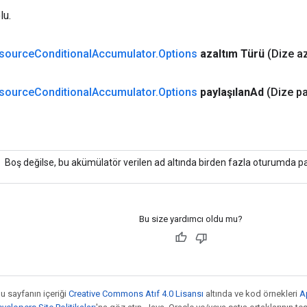
lu.
source
Conditional
Accumulator
.
Options
azaltım Türü
(Dize a
source
Conditional
Accumulator
.
Options
paylaşılan
Ad
(Dize pa
Boş değilse, bu akümülatör verilen ad altında birden fazla oturumda pay
Bu size yardımcı oldu mu?
bu sayfanın içeriği
Creative Commons Atıf 4.0 Lisansı
altında ve kod örnekleri
A