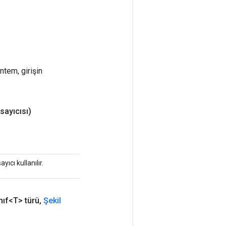
ntem, girişin
sayıcısı)
ıcı kullanılır.
nıf<T> türü
,
Şekil