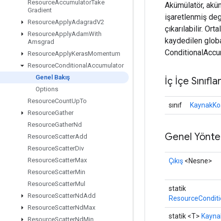
Resource
Accumulator
Take
Akümülatör, aküm
Gradient
işaretlenmiş deg
Resource
Apply
Adagrad
V2
çıkarılabilir. Or
Resource
Apply
Adam
With
kaydedilen global
Amsgrad
ConditionalAccu
Resource
Apply
Keras
Momentum
Resource
Conditional
Accumulator
Genel Bakış
İç İçe Sınıfla
Options
Resource
Count
Up
To
sınıf
KaynakKoşu
Resource
Gather
Resource
Gather
Nd
Genel Yönte
Resource
Scatter
Add
Resource
Scatter
Div
Resource
Scatter
Max
Çıkış
<Nesne>
Resource
Scatter
Min
Resource
Scatter
Mul
statik
Resource
Scatter
Nd
Add
ResourceConditi
Resource
Scatter
Nd
Max
statik <T>
Kaynak
Resource
Scatter
Nd
Min