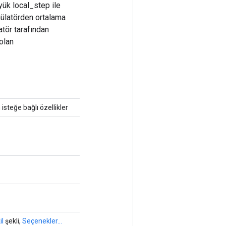
yük local_step ile
mülatörden ortalama
atör tarafından
 olan
 isteğe bağlı özellikler
il
şekli,
Seçenekler...