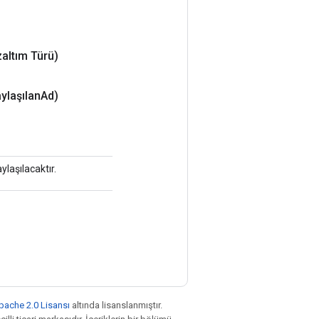
zaltım Türü)
ylaşılan
Ad)
laşılacaktır.
pache 2.0 Lisansı
altında lisanslanmıştır.