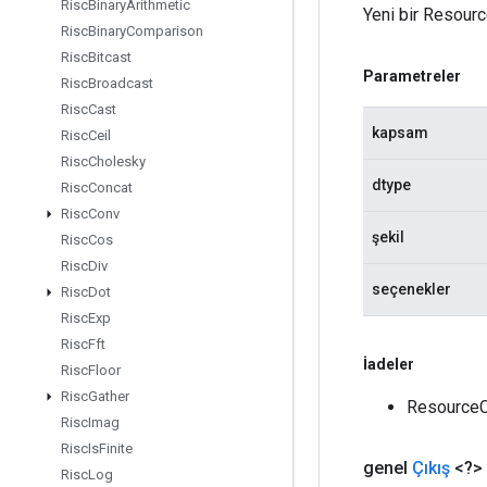
Risc
Binary
Arithmetic
Yeni bir Resourc
Risc
Binary
Comparison
Risc
Bitcast
Parametreler
Risc
Broadcast
Risc
Cast
kapsam
Risc
Ceil
Risc
Cholesky
dtype
Risc
Concat
Risc
Conv
şekil
Risc
Cos
Risc
Div
seçenekler
Risc
Dot
Risc
Exp
Risc
Fft
İadeler
Risc
Floor
Risc
Gather
ResourceCo
Risc
Imag
Risc
Is
Finite
genel
Çıkış
<?>
Risc
Log