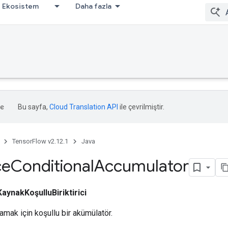
Ekosistem
Daha fazla
Bu sayfa,
Cloud Translation API
ile çevrilmiştir.
TensorFlow v2.12.1
Java
ce
Conditional
Accumulator
KaynakKoşulluBiriktirici
amak için koşullu bir akümülatör.