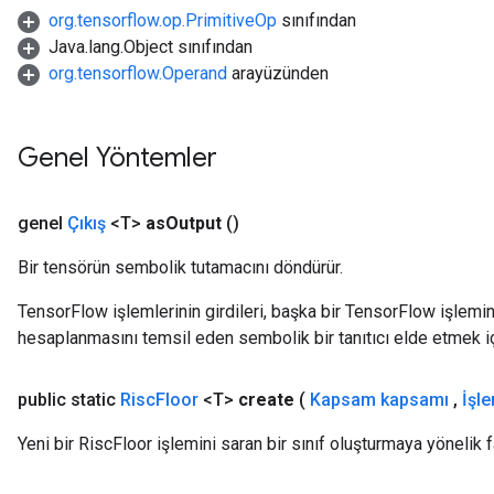
org.tensorflow.op.PrimitiveOp
sınıfından
Java.lang.Object sınıfından
org.tensorflow.Operand
arayüzünden
Genel Yöntemler
genel
Çıkış
<T>
as
Output
()
Bir tensörün sembolik tutamacını döndürür.
TensorFlow işlemlerinin girdileri, başka bir TensorFlow işleminin
hesaplanmasını temsil eden sembolik bir tanıtıcı elde etmek için
public static
Risc
Floor
<T>
create
(
Kapsam kapsamı
,
İşl
Yeni bir RiscFloor işlemini saran bir sınıf oluşturmaya yönelik 