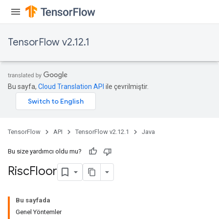
TensorFlow v2.12.1
Bu sayfa,
Cloud Translation API
ile çevrilmiştir.
TensorFlow
API
TensorFlow v2.12.1
Java
Bu size yardımcı oldu mu?
Risc
Floor
Bu sayfada
Genel Yöntemler