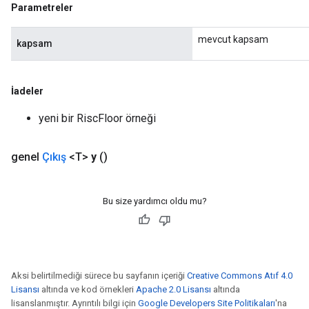
Parametreler
mevcut kapsam
kapsam
İadeler
yeni bir RiscFloor örneği
genel
Çıkış
<T>
y
()
Bu size yardımcı oldu mu?
Aksi belirtilmediği sürece bu sayfanın içeriği
Creative Commons Atıf 4.0
Lisansı
altında ve kod örnekleri
Apache 2.0 Lisansı
altında
lisanslanmıştır. Ayrıntılı bilgi için
Google Developers Site Politikaları
'na