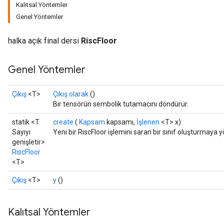
Kalıtsal Yöntemler
Genel Yöntemler
halka açık final dersi
RiscFloor
Genel Yöntemler
Çıkış
<T>
Çıkış olarak
()
Bir tensörün sembolik tutamacını döndürür.
statik <T
create
(
Kapsam
kapsamı,
İşlenen
<T> x)
Sayıyı
Yeni bir RiscFloor işlemini saran bir sınıf oluşturmaya 
genişletir>
RiscFloor
<T>
Çıkış
<T>
y
()
Kalıtsal Yöntemler