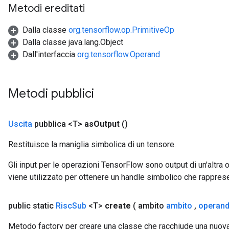
Metodi ereditati
Dalla classe
org.tensorflow.op.PrimitiveOp
Dalla classe java.lang.Object
Dall'interfaccia
org.tensorflow.Operand
Metodi pubblici
Uscita
pubblica <T>
as
Output
()
Restituisce la maniglia simbolica di un tensore.
Gli input per le operazioni TensorFlow sono output di un'alt
viene utilizzato per ottenere un handle simbolico che rappresent
public static
Risc
Sub
<T>
create
( ambito
ambito
,
operan
Metodo factory per creare una classe che racchiude una nuov