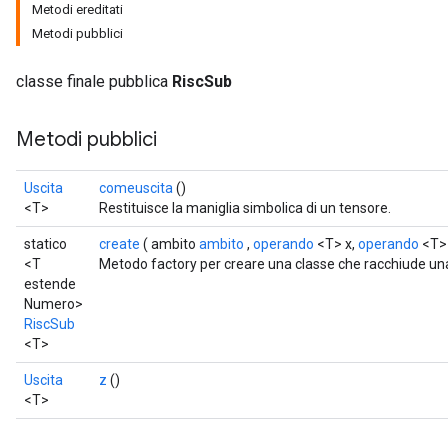
Metodi ereditati
Metodi pubblici
classe finale pubblica
RiscSub
Metodi pubblici
Uscita
comeuscita
()
<T>
Restituisce la maniglia simbolica di un tensore.
statico
create
( ambito
ambito
,
operando
<T> x,
operando
<T> 
<T
Metodo factory per creare una classe che racchiude u
estende
Numero>
RiscSub
<T>
Uscita
z
()
<T>