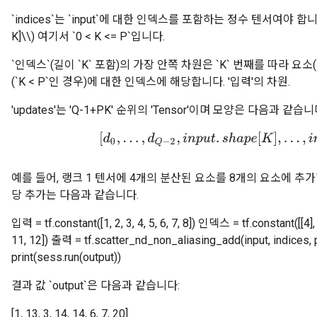
`indices`는 `input`에 대한 인덱스를 포함하는 정수 텐서여야 합니다. \
K]\\) 여기서 `0 < K <= P`입니다.
`인덱스`(길이 `K` 포함)의 가장 안쪽 차원은 `K` 번째를 따라 요소(`
(`K < P`인 경우)에 대한 인덱스에 해당합니다. '입력'의 차원.
'updates'는 'Q-1+PK' 순위의 'Tensor'이며 모양은 다음과 같습니
[
d
0
,
.
.
.
,
d
Q
−
2
,
i
n
p
u
t
.
s
h
a
p
e
[
K
]
,
.
.
.
,
i
n
p
u
t
.
예를 들어, 랭크 1 텐서에 4개의 분산된 요소를 8개의 요소에 추가
당 추가는 다음과 같습니다.
입력 = tf.constant([1, 2, 3, 4, 5, 6, 7, 8]) 인덱스 = tf.constant([[4],
11, 12]) 출력 = tf.scatter_nd_non_aliasing_add(input, indices, 
print(sess.run(output))
결과 값 `output`은 다음과 같습니다:
[1, 13, 3, 14, 14, 6, 7, 20]