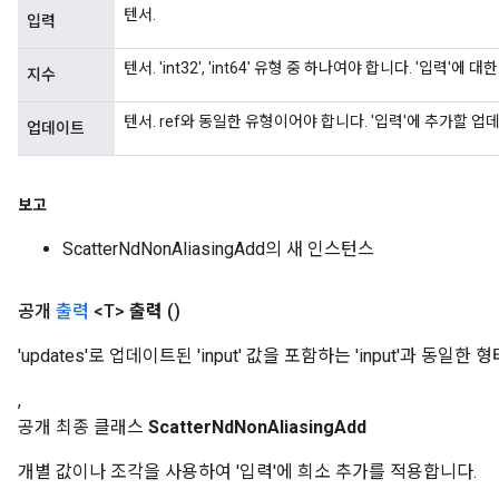
ghtParameters
텐서.
입력
meters
adParameters
텐서. 'int32', 'int64' 유형 중 하나여야 합니다. '입력'
지수
rameters
eters
텐서. ref와 동일한 유형이어야 합니다. '입력'에 추가할 
업데이트
ientDescentParameters
보고
ScatterNdNonAliasingAdd의 새 인스턴스
공개
출력
<T>
출력
()
'updates'로 업데이트된 'input' 값을 포함하는 'input'과 동일한 형
,
공개 최종 클래스
ScatterNdNonAliasingAdd
개별 값이나 조각을 사용하여 '입력'에 희소 추가를 적용합니다.