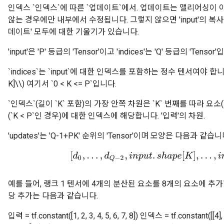
인덱스 `인덱스`에 따른 `업데이트`에서. 업데이트는 앨리어싱이 아닙
않는 경우에만 내부에서 수정됩니다. 그렇지 않으면 'input'의 복사
데이트' 모두에 대한 기울기가 있습니다.
'input'은 'P' 등급의 'Tensor'이고 'indices'는 'Q' 등급의 'Tensor
`indices`는 `input`에 대한 인덱스를 포함하는 정수 텐서여야 합니다. \
K]\\) 여기서 `0 < K <= P`입니다.
`인덱스`(길이 `K` 포함)의 가장 안쪽 차원은 `K` 번째를 따라 요소(`
(`K < P`인 경우)에 대한 인덱스에 해당합니다. '입력'의 차원.
'updates'는 'Q-1+PK' 순위의 'Tensor'이며 모양은 다음과 같습니
[
d
0
,
.
.
.
,
d
Q
−
2
,
i
n
p
u
t
.
s
h
a
p
e
[
K
]
,
.
.
.
,
i
n
p
u
t
.
예를 들어, 랭크 1 텐서에 4개의 분산된 요소를 8개의 요소에 추가
당 추가는 다음과 같습니다.
입력 = tf.constant([1, 2, 3, 4, 5, 6, 7, 8]) 인덱스 = tf.constant([[4],