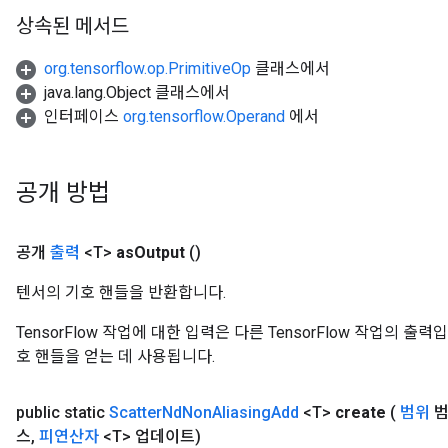
상속된 메서드
org.tensorflow.op.PrimitiveOp
클래스에서
java.lang.Object 클래스에서
인터페이스
org.tensorflow.Operand
에서
공개 방법
공개
출력
<T>
as
Output
()
텐서의 기호 핸들을 반환합니다.
TensorFlow 작업에 대한 입력은 다른 TensorFlow 작업의 
호 핸들을 얻는 데 사용됩니다.
public static
Scatter
Nd
Non
Aliasing
Add
<T>
create
(
범위
범
스
,
피연산자
<T> 업데이트)