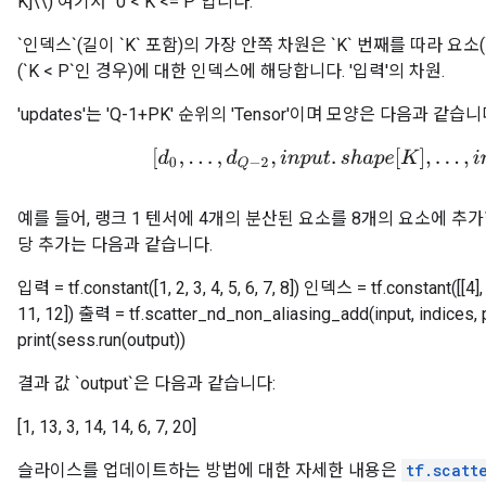
K]\\) 여기서 `0 < K <= P`입니다.
`인덱스`(길이 `K` 포함)의 가장 안쪽 차원은 `K` 번째를 따라 요소(`
(`K < P`인 경우)에 대한 인덱스에 해당합니다. '입력'의 차원.
'updates'는 'Q-1+PK' 순위의 'Tensor'이며 모양은 다음과 같습니
[
d
0
,
.
.
.
,
d
Q
−
2
,
i
n
p
u
t
.
s
h
a
p
e
[
K
]
,
.
.
.
,
i
n
p
u
t
.
예를 들어, 랭크 1 텐서에 4개의 분산된 요소를 8개의 요소에 추가
당 추가는 다음과 같습니다.
입력 = tf.constant([1, 2, 3, 4, 5, 6, 7, 8]) 인덱스 = tf.constant([[4],
11, 12]) 출력 = tf.scatter_nd_non_aliasing_add(input, indices, 
print(sess.run(output))
결과 값 `output`은 다음과 같습니다:
[1, 13, 3, 14, 14, 6, 7, 20]
슬라이스를 업데이트하는 방법에 대한 자세한 내용은
tf.scatt