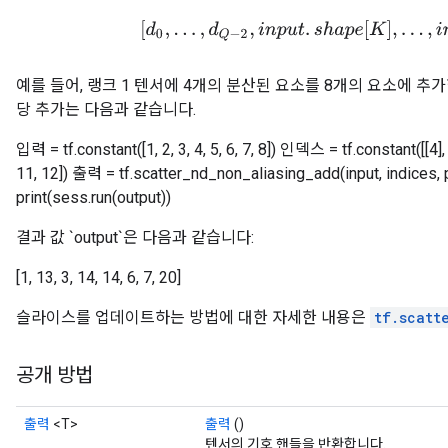
[
d
0
,
.
.
.
,
d
Q
−
2
,
i
n
p
u
t
.
s
h
a
p
e
[
K
]
,
.
.
.
,
i
n
p
u
t
.
예를 들어, 랭크 1 텐서에 4개의 분산된 요소를 8개의 요소에 추가
당 추가는 다음과 같습니다.
입력 = tf.constant([1, 2, 3, 4, 5, 6, 7, 8]) 인덱스 = tf.constant([[4],
11, 12]) 출력 = tf.scatter_nd_non_aliasing_add(input, indices, 
print(sess.run(output))
결과 값 `output`은 다음과 같습니다:
[1, 13, 3, 14, 14, 6, 7, 20]
슬라이스를 업데이트하는 방법에 대한 자세한 내용은
tf.scatt
공개 방법
출력
<T>
출력
()
텐서의 기호 핸들을 반환합니다.