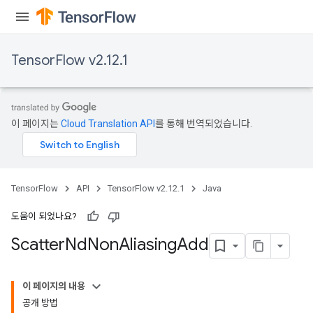
AndReluAndRequantize
u
uAndRequantize
TensorFlow v2.12.1
AndRelu
AndReluAndRequantize
이 페이지는
Cloud Translation API
를 통해 번역되었습니다.
ize
Requantize
TensorFlow
API
TensorFlow v2.12.1
Java
ize
도움이 되었나요?
Scatter
Nd
Non
Aliasing
Add
이 페이지의 내용
공개 방법