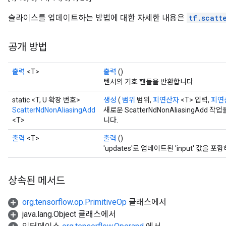
슬라이스를 업데이트하는 방법에 대한 자세한 내용은
tf.scatt
공개 방법
출력
<T>
출력
()
텐서의 기호 핸들을 반환합니다.
static <T, U 확장 번호>
생성
(
범위
범위,
피연산자
<T> 입력,
피연
ScatterNdNonAliasingAdd
새로운 ScatterNdNonAliasingAd
<T>
니다.
출력
<T>
출력
()
'updates'로 업데이트된 'input' 값을 포함
상속된 메서드
org.tensorflow.op.PrimitiveOp
클래스에서
java.lang.Object 클래스에서