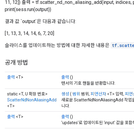
11, 12]) 출력 = tf.scatter_nd_non_aliasing_add(input, indices, 
print(sess.run(output))
결과 값 `output`은 다음과 같습니다:
[1, 13, 3, 14, 14, 6, 7, 20]
슬라이스를 업데이트하는 방법에 대한 자세한 내용은
tf.scatt
공개 방법
출력
<T>
출력
()
텐서의 기호 핸들을 반환합니다.
static <T, U 확장 번호>
생성
(
범위
범위,
피연산자
<T> 입력,
피연
ScatterNdNonAliasingAdd
새로운 ScatterNdNonAliasingAd
<T>
니다.
출력
<T>
출력
()
'updates'로 업데이트된 'input' 값을 포함