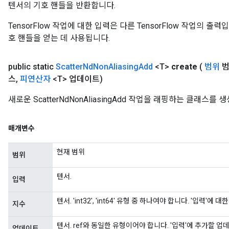
텐서의 기호 핸들을 반환합니다.
TensorFlow 작업에 대한 입력은 다른 TensorFlow 작업의 
호 핸들을 얻는 데 사용됩니다.
public static
Scatter
Nd
Non
Aliasing
Add
<T>
create
(
범위
범
스
,
피연산자
<T> 업데이트)
새로운 ScatterNdNonAliasingAdd 작업을 래핑하는 클래스
x
매개변수
현재 범위
범위
텐서.
입력
텐서. 'int32', 'int64' 유형 중 하나여야 합니다. '입력'
지수
텐서. ref와 동일한 유형이어야 합니다. '입력'에 추가할 
업데이트