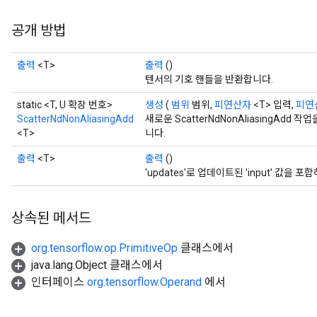
공개 방법
출력
<T>
출력
()
텐서의 기호 핸들을 반환합니다.
static <T, U 확장 번호>
생성
(
범위
범위,
피연산자
<T> 입력,
피연
ScatterNdNonAliasingAdd
새로운 ScatterNdNonAliasingAd
<T>
니다.
출력
<T>
출력
()
'updates'로 업데이트된 'input' 값을 포함
상속된 메서드
org.tensorflow.op.PrimitiveOp
클래스에서
java.lang.Object 클래스에서
인터페이스
org.tensorflow.Operand
에서