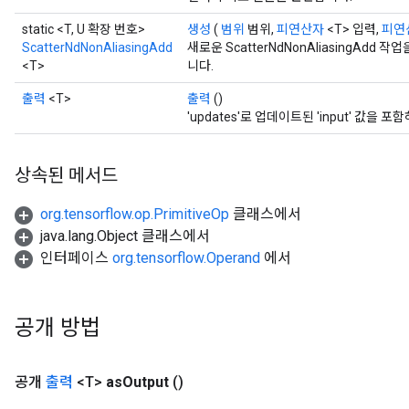
static <T, U 확장 번호>
생성
(
범위
범위,
피연산자
<T> 입력,
피연
ScatterNdNonAliasingAdd
새로운 ScatterNdNonAliasingAd
<T>
니다.
출력
<T>
출력
()
'updates'로 업데이트된 'input' 값을 포함
상속된 메서드
org.tensorflow.op.PrimitiveOp
클래스에서
java.lang.Object 클래스에서
인터페이스
org.tensorflow.Operand
에서
공개 방법
공개
출력
<T>
as
Output
()