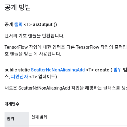
공개 방법
공개
출력
<T>
as
Output
()
텐서의 기호 핸들을 반환합니다.
TensorFlow 작업에 대한 입력은 다른 TensorFlow 작업의 
호 핸들을 얻는 데 사용됩니다.
m
public static
Scatter
Nd
Non
Aliasing
Add
<T>
create
(
범위
범
스
,
피연산자
<T> 업데이트)
rs
새로운 ScatterNdNonAliasingAdd 작업을 래핑하는 클래스
eters
ntumParameters
ters
매개변수
ropParameters
s
현재 범위
범위
atorParameters