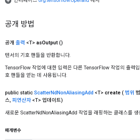
인터페이스
org.tensorflow.Operand
에서
공개 방법
공개
출력
<T>
as
Output
()
텐서의 기호 핸들을 반환합니다.
TensorFlow 작업에 대한 입력은 다른 TensorFlow 작업의 
호 핸들을 얻는 데 사용됩니다.
public static
Scatter
Nd
Non
Aliasing
Add
<T>
create
(
범위
범
스
,
피연산자
<T> 업데이트)
새로운 ScatterNdNonAliasingAdd 작업을 래핑하는 클래스
매개변수