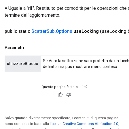
= Uguale a "rif". Restituito per comodità per le operazioni che d
termine dell'aggiornamento.
public static
Scatter
Sub
.
Options
use
Locking
(use
Locking 
Parametri
Se Vero la sottrazione sarà protetta da un lucch
utilizzareBlocco
definito, ma può mostrare meno contesa.
Questa pagina è stata utile?
Salvo quando diversamente specificato, i contenuti di questa pagina
sono concessi in base alla
licenza Creative Commons Attribution 4.0
,