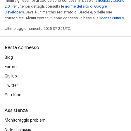
mentre gli esempi di codice sono concessi in base alla
licenza Apache
2.0
. Per ulteriori dettagli, consulta le
norme del sito di Google
Developers
. Java è un marchio registrato di Oracle e/o delle sue
consociate. Alcuni contenuti sono concessi in base alla
licenza NumPy
.
Ultimo aggiornamento 2025-07-25 UTC.
Resta connesso
Blog
Forum
GitHub
Twitter
YouTube
Assistenza
Monitoraggio problemi
Note di rilascio