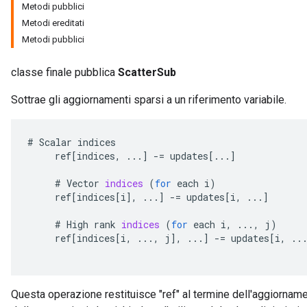
Metodi pubblici
Metodi ereditati
Metodi pubblici
classe finale pubblica
ScatterSub
Sottrae gli aggiornamenti sparsi a un riferimento variabile.
#
Scalar
indices
ref
[
indices
,
...
]
-=
updates
[
...
]
#
Vector
indices
(
for
each
i
)
ref
[
indices
[
i
]
,
...
]
-=
updates
[
i
,
...
]
#
High
rank
indices
(
for
each
i
,
...,
j
)
ref
[
indices
[
i
,
...,
j
]
,
...
]
-=
updates
[
i
,
..
Questa operazione restituisce "ref" al termine dell'aggiornam