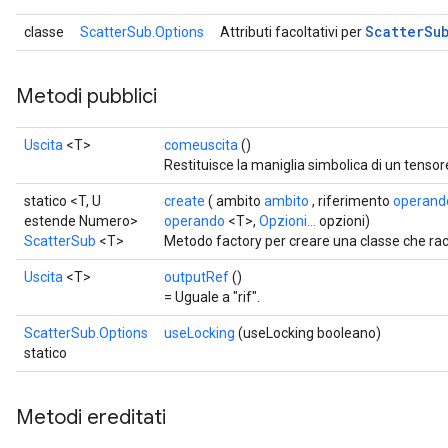
Scatter
Su
classe
ScatterSub.Options
Attributi facoltativi per
Metodi pubblici
Uscita
<T>
comeuscita
()
Restituisce la maniglia simbolica di un tensor
statico <T, U
create
( ambito
ambito
, riferimento
operand
estende Numero>
operando
<T>,
Opzioni...
opzioni)
ScatterSub
<T>
Metodo factory per creare una classe che r
Uscita
<T>
outputRef
()
= Uguale a "rif".
ScatterSub.Options
useLocking
(useLocking booleano)
statico
Metodi ereditati