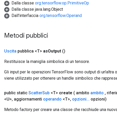
Dalla classe
org.tensorflow.op.PrimitiveOp
Dalla classe java.lang.Object
Dall'interfaccia
org.tensorflow.Operand
Metodi pubblici
Uscita
pubblica <T>
as
Output
()
Restituisce la maniglia simbolica di un tensore.
Gli input per le operazioni TensorFlow sono output di un'alt
viene utilizzato per ottenere un handle simbolico che rappresent
public static
Scatter
Sub
<T>
create
( ambito
ambito
,
rifer
<U>
,
aggiornamenti
operando
<T>
,
opzioni
.
.
.
opzioni)
Metodo factory per creare una classe che racchiude una nuov