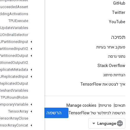
TPUCompile
Succeeded
Assert
TPUEmbedding
Activations
TPUExecute
TPUExecute
And
Update
Variables
TPUOrdinal
Selector
TPUPartitioned
Input
TPUPartitioned
Input
V2
TPUPartitioned
Output
TPUPartitioned
Output
V2
TPUReplicate
Metadata
TPUReplicated
Input
TPUReplicated
Output
TPUReshard
Variables
TPURound
Robin
Temporary
Variable
Tensor
Array
Tensor
Array
Close
Tensor
Array
Concat