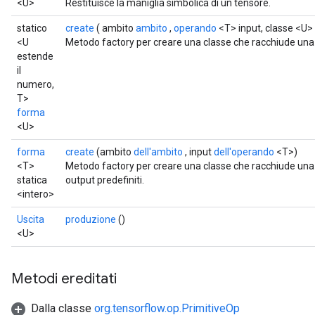
<U>
Restituisce la maniglia simbolica di un tensore.
statico
create
( ambito
ambito
,
operando
<T> input, classe <U>
<U
Metodo factory per creare una classe che racchiude un
estende
il
numero,
T>
forma
<U>
forma
create
(ambito
dell'ambito
, input
dell'operando
<T>)
<T>
Metodo factory per creare una classe che racchiude una 
statica
output predefiniti.
<intero>
Uscita
produzione
()
<U>
Metodi ereditati
Dalla classe
org.tensorflow.op.PrimitiveOp