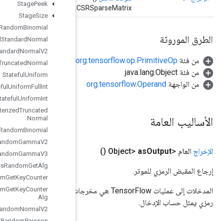
Stage
Peek
Stage
Size
Stateful
Random
Binomial
Stateful
Standard
Normal
Stateful
Standard
Normal
V2
Stateful
Truncated
Normal
Stateful
Uniform
Stateful
Uniform
Full
Int
Stateful
Uniform
Int
Stateless
Parameterized
Truncated
Normal
Stateless
Random
Binomial
Stateless
Random
Gamma
V2
Stateless
Random
Gamma
V3
Stateless
Random
Get
Alg
Stateless
Random
Get
Key
Counter
Stateless
Random
Get
Key
Counter
المدخلات إلى عمليات TensorFlow هي مخرجات عملية TensorFlow أخرى. يتم استخدام هذه الطريقة للحصول على مقبض
Alg
Stateless
Random
Normal
V2
Stateless
Random
Poisson