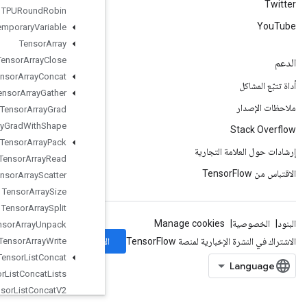
TPURound
Robin
Temporary
Variable
Tensor
Array
Tensor
Array
Close
Tensor
Array
Concat
Tensor
Array
Gather
Tensor
Array
Grad
Tensor
Array
Grad
With
Shape
Tensor
Array
Pack
Tensor
Array
Read
Tensor
Array
Scatter
Tensor
Array
Size
Tensor
Array
Split
Tensor
Array
Unpack
الاشتراك
Tensor
Array
Write
Tensor
List
Concat
Tensor
List
Concat
Lists
Tensor
List
Concat
V2
Tensor
List
Element
Shape