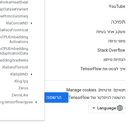
Worker
Heartbeat
Wrap
Dataset
Variant
Write
Raw
Proto
Summary
Xla
Concat
ND
Xla
Recv
From
Host
Xla
Recv
TPUEmbedding
Activations
Xla
Recv
TPUEmbedding
Deduplication
Data
Xla
Send
TPUEmbedding
Gradients
Xla
Send
To
Host
Xla
Split
ND
Xlog1py
Zeros
Zeros
Like
org
.
tensorflow
.
types