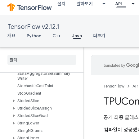
설치
알아보기
API
StatelessRandomUniformFullInt
StatelessRandomUniformFullIntV
2
StatelessRandomUniformIntV2
TensorFlow v2.12.1
StatelessRandomUniformV2
개요
Python
C++
Java
더보기
Stateless
Sample
Distorted
Bounding
Box
Stateless
Shuffle
Stateless
Truncated
Normal
V2
Stats
Aggregator
Handle
V2
Stats
Aggregator
Set
Summary
Writer
Stochastic
Cast
To
Int
TensorFlow
API
Stop
Gradient
TPUCom
Strided
Slice
Strided
Slice
Assign
Strided
Slice
Grad
공개 최종 클래
String
Lower
컴파일이 성공했
String
NGrams
String
Upper