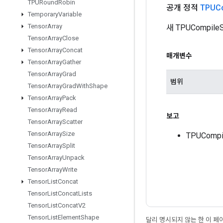
TPURound
Robin
공개 정적
TPUCo
Temporary
Variable
Tensor
Array
새 TPUCompi
Tensor
Array
Close
Tensor
Array
Concat
매개변수
Tensor
Array
Gather
Tensor
Array
Grad
범위
Tensor
Array
Grad
With
Shape
Tensor
Array
Pack
Tensor
Array
Read
보고
Tensor
Array
Scatter
Tensor
Array
Size
TPUComp
Tensor
Array
Split
Tensor
Array
Unpack
Tensor
Array
Write
Tensor
List
Concat
Tensor
List
Concat
Lists
Tensor
List
Concat
V2
Tensor
List
Element
Shape
달리 명시되지 않는 한 이 