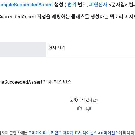
mpile
Succeeded
Assert
생성
(
범위
범위
,
피연산자
<문자열> 컴
leSucceededAssert 작업을 래핑하는 클래스를 생성하는 팩토리 메
현재 범위
ileSucceededAssert의 새 인스턴스
도움이 되었나요?
페이지의 콘텐츠에는
크리에이티브 커먼즈 저작자 표시 라이선스 4.0 라이선스
에 따라 