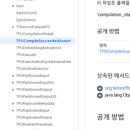
이 작업은 출력을
Sum
Switch
Cond
'compilation_
Sync
Device
TFRecord
Dataset
V2
공개 방법
TPUCompilation
Result
TPUCompile
Succeeded
Assert
정적
TPUEmbedding
Activations
TPUCompileSuc
TPUExecute
TPUExecute
And
Update
Variables
TPUOrdinal
Selector
상속된 메서드
TPUPartitioned
Input
TPUPartitioned
Input
V2
org.tensorfl
TPUPartitioned
Output
java.lang.
TPUPartitioned
Output
V2
TPUReplicate
Metadata
TPUReplicated
Input
공개 방법
TPUReplicated
Output
TPUReshard
Variables