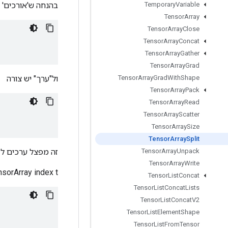
בהנחה ש'אורכים' 
Temporary
Variable
Tensor
Array
Tensor
Array
Close
Tensor
Array
Concat
Tensor
Array
Gather
Tensor
Array
Grad
ול"ערך" יש צורה
Tensor
Array
Grad
With
Shape
Tensor
Array
Pack
Tensor
Array
Read
Tensor
Array
Scatter
Tensor
Array
Size
Tensor
Array
Split
זה מפצל ערכים ל- TensorArray עם טנסור 
Tensor
Array
Unpack
Tensor
Array
Write
TensorArray index t יהיה המשנה של ערכים עם מיקו
Tensor
List
Concat
Tensor
List
Concat
Lists
Tensor
List
Concat
V2
Tensor
List
Element
Shape
Tensor
List
From
Tensor