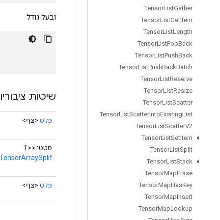
Tensor
List
Gather
ובעל גודל
Tensor
List
Get
Item
Tensor
List
Length
Tensor
List
Pop
Back
Tensor
List
Push
Back
Tensor
List
Push
Back
Batch
Tensor
List
Reserve
Tensor
List
Resize
שיטות ציבוריו
Tensor
List
Scatter
Tensor
List
Scatter
Into
Existing
List
פלט
<צף>
Tensor
List
Scatter
V2
Tensor
List
Set
Item
סטטי <T>
Tensor
List
Split
TensorArraySplit
Tensor
List
Stack
Tensor
Map
Erase
פלט
<צף>
Tensor
Map
Has
Key
Tensor
Map
Insert
Tensor
Map
Lookup