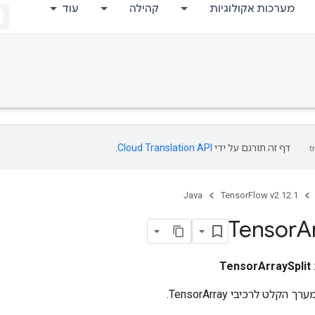
מערכות אקולוגיות
קהילה
עוד
דף זה תורגם על ידי
Cloud Translation API
.
Java
TensorFlow v2.12.1
Tensor
A
TensorArraySplit
לט לרכיבי TensorArray.