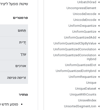
Unbatch
Grad
שיטת מפעל ליצירת מחלקה ה
Uncompress
Element
Unicode
Decode
פרמטרים
Unicode
Encode
Uniform
Dequantize
תְחוּם
Uniform
Quantize
Uniform
Quantized
Add
יָדִית
Uniform
Quantized
Clip
By
Value
Uniform
Quantized
Convolution
עֵרֶך
Uniform
Quantized
Convolution
Hybrid
Uniform
Quantized
Dot
אורכים
Uniform
Quantized
Dot
Hybrid
Uniform
Requantize
זרימה פנימה
Unique
Unique
Dataset
מחזיר
Unique
With
Counts
Unravel
Index
מופע חדש של rArraySplit
Unsorted
Segment
Join