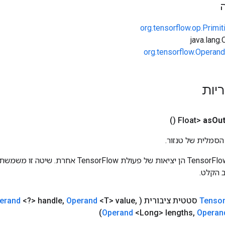
org.tensorflow.op.Primi
org.tensorflow.Operand
ריות
()
as
Out
הסמלית של טנזור.
כניסות לפעולות TensorFlow הן יציאות של פעולת rFlow
 הקלט.
Tenso
סטטית ציבורית
(
,
<T> value
Operand
,
<?> handle
erand
Operand
<Long> lengths
,
Operan