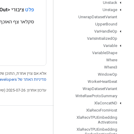
Unstack
פלט
ציבורי <Float>
Out
Unstage
Unwrap
Dataset
Variant
סקלאר צף האוכף ש
Upper
Bound
Var
Handle
Op
Var
Is
Initialized
Op
Variable
Variable
Shape
Where
Where3
אלא אם צוין אחרת, התוכן של 
Window
Op
מדיניות האתר של Google Developers‏
Worker
Heartbeat
Wrap
Dataset
Variant
עדכון אחרון: 2025-07-26 (שעון UTC).
Write
Raw
Proto
Summary
Xla
Concat
ND
Xla
Recv
From
Host
לא להתנתק
Xla
Recv
TPUEmbedding
Activations
בלוג
Xla
Recv
TPUEmbedding