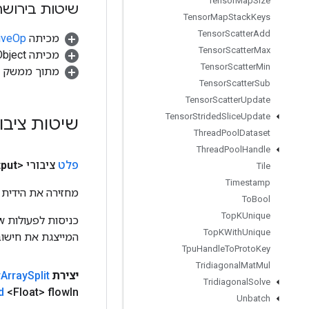
Tensor
Map
Size
שיטות בירושה
Tensor
Map
Stack
Keys
Tensor
Scatter
Add
מכיתה
tiveOp
Tensor
Scatter
Max
מכיתה java.lang.Object
Tensor
Scatter
Min
מתוך ממשק
Tensor
Scatter
Sub
Tensor
Scatter
Update
Tensor
Strided
Slice
Update
שיטות ציבו
Thread
Pool
Dataset
Thread
Pool
Handle
פלט
ציבורי <Float>
put
Tile
Timestamp
מחזירה את הידית 
To
Bool
Top
KUnique
Top
KWith
Unique
המייצגת את חישוב
Tpu
Handle
To
Proto
Key
Tridiagonal
Mat
Mul
יצירת
Split
Array
r
Tridiagonal
Solve
d
<Float> flow
In)
Unbatch