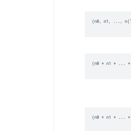
(
n0
,
n1
,
...,
n
(
(
n0
+
n1
+
...
+
(
n0
+
n1
+
...
+