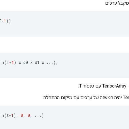
מקבל ערכים
T
-
1
))
n
(
T
-
1
)
x
d0
x
d1
x
...),
T.
ם ההתחלה
n
(
t
-
1
),
0
,
0
,
...)