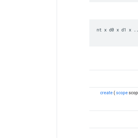
nt
x
d0
x
d1
x
.
create
(
scope
scop