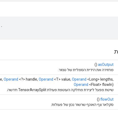
..
ת
()
asOutput
מחזירה את הידית הסמלית של טנזור.
e,
Operand
<?> handle,
Operand
<T> value,
Operand
<Long> lengths,
Operand
<Float> flowIn)
שיטת מפעל ליצירת מחלקה העוטפת פעולת TensorArraySplit חדשה.
()
flowOut
סקלאר צף האוכף שרשור נכון של פעולות.