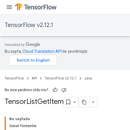
TensorFlow v2.12.1
Bu sayfa,
Cloud Translation API
ile çevrilmiştir.
TensorFlow
API
TensorFlow v2.12.1
Java
Bu size yardımcı oldu mu?
Tensor
List
Get
Item
Bu sayfada
Genel Yöntemler