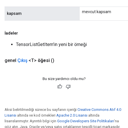
mevcut kapsam
kapsam
İadeler
TensorListGetItem'in yeni bir örneği
genel
Çıkış
<T>
öğesi
()
Bu size yardımcı oldu mu?
Aksi belirtilmediği sürece bu sayfanın içeriği
Creative Commons Atıf 4.0
Lisansı
altında ve kod örnekleri
Apache 2.0 Lisansı
altında
lisanslanmıştır. Ayrıntılı bilgi için
Google Developers Site Politikaları
'na
göz atın. Java, Oracle ve/veya satış ortaklarının tescilli ticari markasıdır.