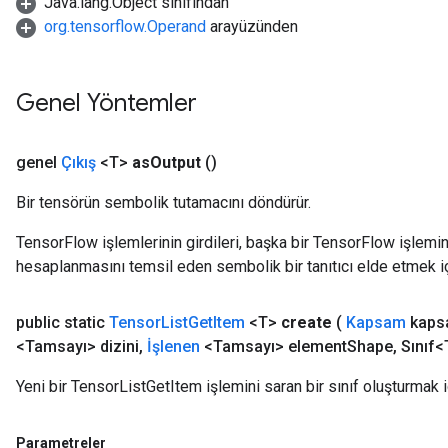
Java.lang.Object sınıfından
org.tensorflow.Operand
arayüzünden
Genel Yöntemler
genel
Çıkış
<T>
as
Output
()
Bir tensörün sembolik tutamacını döndürür.
TensorFlow işlemlerinin girdileri, başka bir TensorFlow işleminin
hesaplanmasını temsil eden sembolik bir tanıtıcı elde etmek için
public static
Tensor
List
Get
Item
<T>
create
(
Kapsam
kaps
<Tamsayı> dizini
,
İşlenen
<Tamsayı> element
Shape
,
Sınıf<
Yeni bir TensorListGetItem işlemini saran bir sınıf oluşturmak i
Parametreler