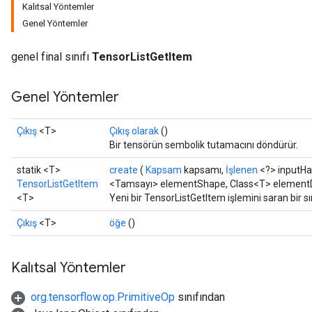
Kalıtsal Yöntemler
Genel Yöntemler
genel final sınıfı
TensorListGetItem
Genel Yöntemler
Çıkış
<T>
Çıkış olarak
()
Bir tensörün sembolik tutamacını döndürür.
statik <T>
create
(
Kapsam
kapsamı,
İşlenen
<?> inputHa
TensorListGetItem
<Tamsayı> elementShape, Class<T> element
<T>
Yeni bir TensorListGetItem işlemini saran bir s
Çıkış
<T>
öğe
()
Kalıtsal Yöntemler
org.tensorflow.op.PrimitiveOp
sınıfından