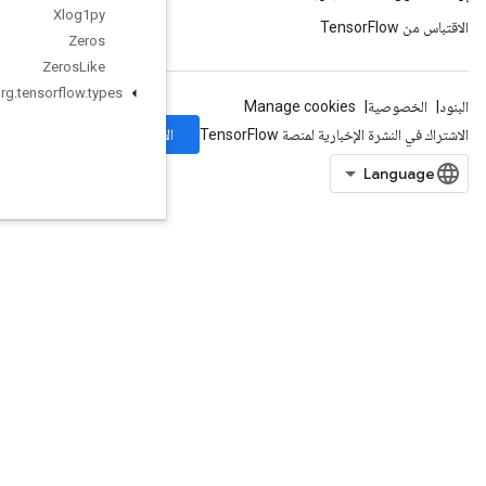
Xlog1py
Zeros
Zeros
Like
org
.
tensorflow
.
types
الاشتراك