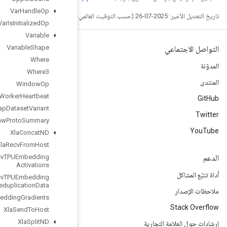
Var
Handle
Op
Var
Is
Initialized
Op
Variable
Variable
Shape
Where
Where3
Window
Op
Worker
Heartbeat
Wrap
Dataset
Variant
Write
Raw
Proto
Summary
Xla
Concat
ND
Xla
Recv
From
Host
Xla
Recv
TPUEmbedding
Activations
Xla
Recv
TPUEmbedding
Deduplication
Data
Xla
Send
TPUEmbedding
Gradients
Xla
Send
To
Host
Xla
Split
ND