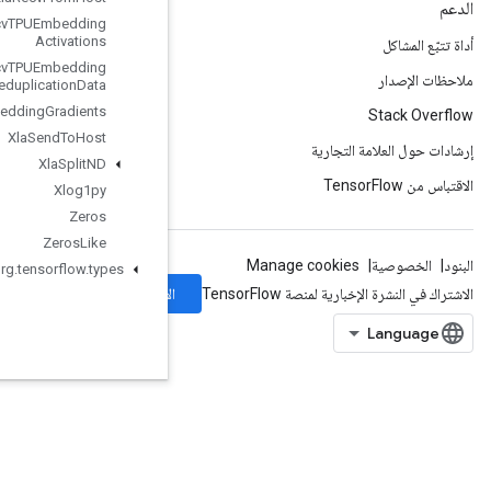
Xla
Recv
TPUEmbedding
Activations
Xla
Recv
TPUEmbedding
Deduplication
Data
Xla
Send
TPUEmbedding
Gradients
Xla
Send
To
Host
Xla
Split
ND
Xlog1py
Zeros
Zeros
Like
org
.
tensorflow
.
types
الاشتراك