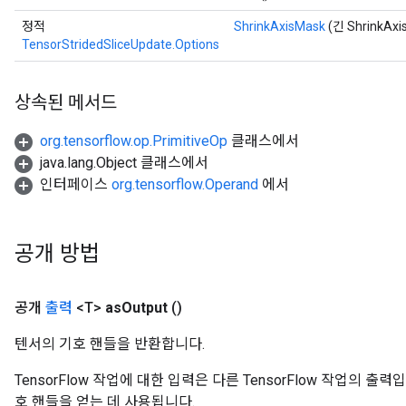
정적
ShrinkAxisMask
(긴 ShrinkAxi
TensorStridedSliceUpdate.Options
상속된 메서드
org.tensorflow.op.PrimitiveOp
클래스에서
java.lang.Object 클래스에서
인터페이스
org.tensorflow.Operand
에서
공개 방법
공개
출력
<T>
as
Output
()
텐서의 기호 핸들을 반환합니다.
TensorFlow 작업에 대한 입력은 다른 TensorFlow 작업의 
호 핸들을 얻는 데 사용됩니다.