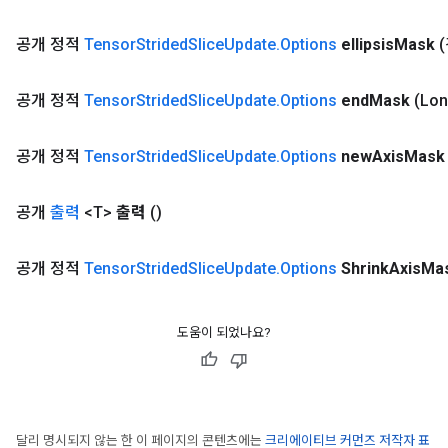
공개 정적
Tensor
Strided
Slice
Update
.
Options
ellipsis
Mask
(
공개 정적
Tensor
Strided
Slice
Update
.
Options
end
Mask
(Lon
공개 정적
Tensor
Strided
Slice
Update
.
Options
new
Axis
Mask
공개
출력
<T>
출력
()
공개 정적
Tensor
Strided
Slice
Update
.
Options
Shrink
Axis
Ma
도움이 되었나요?
달리 명시되지 않는 한 이 페이지의 콘텐츠에는
크리에이티브 커먼즈 저작자 표