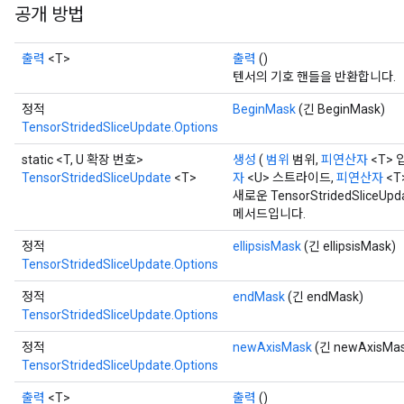
공개 방법
출력
<T>
출력
()
텐서의 기호 핸들을 반환합니다.
정적
BeginMask
(긴 BeginMask)
TensorStridedSliceUpdate.Options
static <T, U 확장 번호>
생성
(
범위
범위,
피연산자
<T> 
TensorStridedSliceUpdate
<T>
자
<U> 스트라이드,
피연산자
<T
새로운 TensorStridedSlic
메서드입니다.
정적
ellipsisMask
(긴 ellipsisMask)
TensorStridedSliceUpdate.Options
정적
endMask
(긴 endMask)
TensorStridedSliceUpdate.Options
정적
newAxisMask
(긴 newAxisMas
TensorStridedSliceUpdate.Options
출력
<T>
출력
()