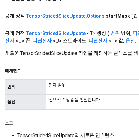
공개 정적
Tensor
Strided
Slice
Update
.
Options
start
Mask
(긴 
공개 정적
Tensor
Strided
Slice
Update
<T>
생성
(
범위
범위
,
피
산자
<U> 끝
,
피연산자
<U> 스트라이드
,
피연산자
<T> 값
,
옵션
.
.
.
새로운 TensorStridedSliceUpdate 작업을 래핑하는 클래스
매개변수
현재 범위
범위
선택적 속성 값을 전달합니다.
옵션
보고
TensorStridedSliceUpdate의 새로운 인스턴스