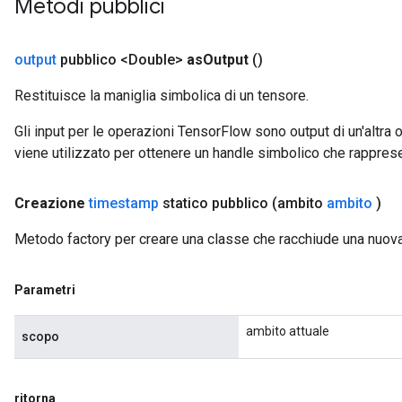
Metodi pubblici
output
pubblico <Double>
as
Output
()
Restituisce la maniglia simbolica di un tensore.
Gli input per le operazioni TensorFlow sono output di un'alt
viene utilizzato per ottenere un handle simbolico che rappresent
Creazione
timestamp
statico pubblico
(ambito
ambito
)
Metodo factory per creare una classe che racchiude una nuo
Parametri
ambito attuale
scopo
ritorna