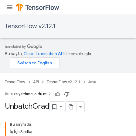
TensorFlow v2.12.1
Bu sayfa,
Cloud Translation API
ile çevrilmiştir.
TensorFlow
API
TensorFlow v2.12.1
Java
Bu size yardımcı oldu mu?
Unbatch
Grad
Bu sayfada
İç İçe Sınıflar