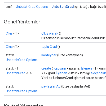
Unbatch
Grad
sınıf
UnbatchGrad.Options
için isteğe bağlı özelli
Genel Yöntemler
Çıkış
<T>
Çıkış olarak
()
Bir tensörün sembolik tutamacını döndürür.
Çıkış
<T>
toplu Grad
()
statik
konteyner
(Dize konteyneri)
UnbatchGrad.Options
statik <T>
create
(
Kapsam
kapsamı,
İşlenen
<T> orijin
UnbatchGrad
<T>
<T> grad,
İşlenen
<Uzun> kimliği,
Seçenekler
Yeni bir UnbatchGrad işlemini saran bir sını
statik
paylaşılanAd
(Dize paylaşılanAd)
UnbatchGrad.Options