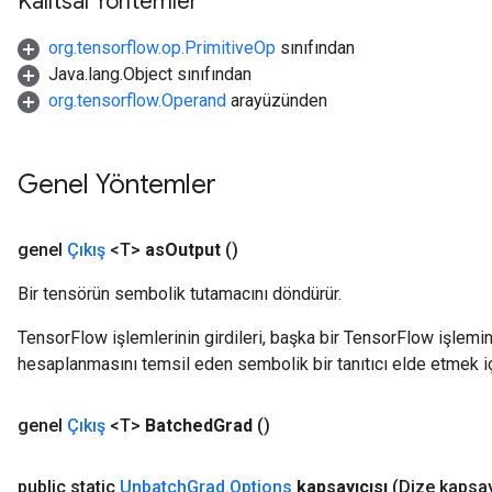
Kalıtsal Yöntemler
org.tensorflow.op.PrimitiveOp
sınıfından
Java.lang.Object sınıfından
org.tensorflow.Operand
arayüzünden
Genel Yöntemler
genel
Çıkış
<T>
as
Output
()
Bir tensörün sembolik tutamacını döndürür.
TensorFlow işlemlerinin girdileri, başka bir TensorFlow işleminin
hesaplanmasını temsil eden sembolik bir tanıtıcı elde etmek için
genel
Çıkış
<T>
Batched
Grad
()
public static
Unbatch
Grad
.
Options
kapsayıcısı
(Dize kapsay