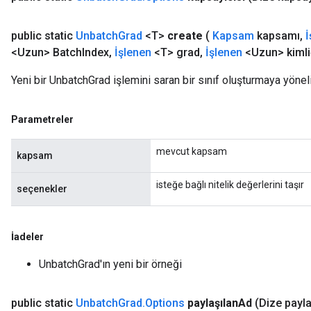
public static
Unbatch
Grad
<T>
create
(
Kapsam
kapsamı
,
İ
<Uzun> Batch
Index
,
İşlenen
<T> grad
,
İşlenen
<Uzun> kimli
Yeni bir UnbatchGrad işlemini saran bir sınıf oluşturmaya yönel
Parametreler
mevcut kapsam
kapsam
isteğe bağlı nitelik değerlerini taşır
seçenekler
İadeler
UnbatchGrad'ın yeni bir örneği
public static
Unbatch
Grad
.
Options
paylaşılan
Ad
(Dize payla