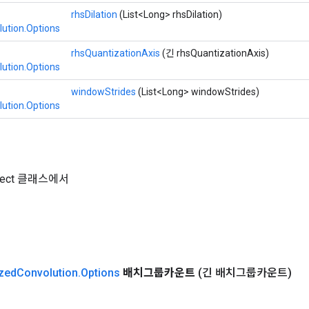
rhsDilation
(List<Long> rhsDilation)
ution.Options
rhsQuantizationAxis
(긴 rhsQuantizationAxis)
ution.Options
windowStrides
(List<Long> windowStrides)
ution.Options
Object 클래스에서
zed
Convolution
.
Options
배치그룹카운트
(긴 배치그룹카운트)