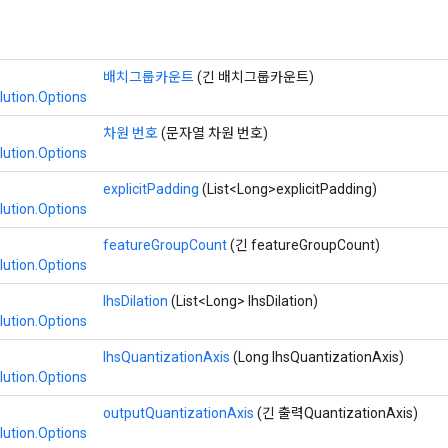
배치그룹카운트
(긴 배치그룹카운트)
ution.Options
차원 번호
(문자열 차원 번호)
ution.Options
explicitPadding
(List<Long>explicitPadding)
ution.Options
featureGroupCount
(긴 featureGroupCount)
ution.Options
lhsDilation
(List<Long> lhsDilation)
ution.Options
lhsQuantizationAxis
(Long lhsQuantizationAxis)
ution.Options
outputQuantizationAxis
(긴 출력QuantizationAxis)
ution.Options