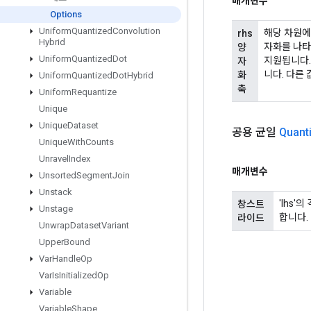
매개변수
Options
Uniform
Quantized
Convolution
해당 차원에
rhs
Hybrid
자화를 나타냅니
양
Uniform
Quantized
Dot
지원됩니다. 따
자
니다. 다른 
화
Uniform
Quantized
Dot
Hybrid
축
Uniform
Requantize
Unique
Unique
Dataset
공용 균일
Quant
Unique
With
Counts
Unravel
Index
매개변수
Unsorted
Segment
Join
Unstack
'lhs
창스트
Unstage
합니다.
라이드
Unwrap
Dataset
Variant
Upper
Bound
Var
Handle
Op
Var
Is
Initialized
Op
Variable
Variable
Shape