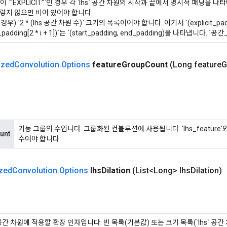
ng`이 `"EXPLICIT"`인 경우 각 `lhs` 공간 차원의 시작과 끝에서 명시적 패딩
그렇지 않으면 비어 있어야 합니다.
우) `2 * (lhs 공간 차원 수)` 크기의 목록이어야 합니다. 여기서 `(explicit_padd
cit_padding[2 * i + 1])`는 `(start_padding, end_padding)을 나타냅니다. `
ized
Convolution
.
Options
feature
Group
Count
(Long feature
G
기능 그룹의 수입니다. 그룹화된 컨볼루션에 사용됩니다. 'lhs_feature'와 'o
unt
수여야 합니다.
zed
Convolution
.
Options
lhs
Dilation
(List<Long> lhs
Dilation)
각 공간 차원에 적용할 확장 인자입니다. 빈 목록(기본값) 또는 크기 목록(`lhs` 공간