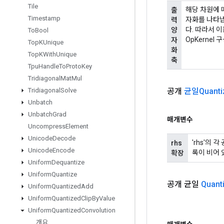
Tile
해당 차원에 
출
Timestamp
자화를 나타냅니
력
다. 따라서 이는
양
To
Bool
OpKernel
자
Top
KUnique
화
Top
KWith
Unique
축
Tpu
Handle
To
Proto
Key
Tridiagonal
Mat
Mul
공개
균일Quanti
Tridiagonal
Solve
Unbatch
Unbatch
Grad
매개변수
Uncompress
Element
Unicode
Decode
'rhs'의 
rhs
Unicode
Encode
록이 비어 
확장
Uniform
Dequantize
Uniform
Quantize
공개 균일
Quant
Uniform
Quantized
Add
Uniform
Quantized
Clip
By
Value
Uniform
Quantized
Convolution
개요