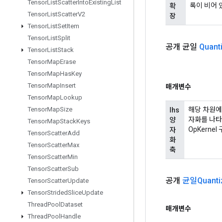
Tensor
List
Scatter
Into
Existing
List
록이 비어 있
확
Tensor
List
Scatter
V2
장
Tensor
List
Set
Item
Tensor
List
Split
공개 균일
Quant
Tensor
List
Stack
Tensor
Map
Erase
Tensor
Map
Has
Key
Tensor
Map
Insert
매개변수
Tensor
Map
Lookup
해당 차원에
Tensor
Map
Size
lhs
자화를 나타냅
양
Tensor
Map
Stack
Keys
OpKerne
자
Tensor
Scatter
Add
화
Tensor
Scatter
Max
축
Tensor
Scatter
Min
Tensor
Scatter
Sub
공개
균일Quanti
Tensor
Scatter
Update
Tensor
Strided
Slice
Update
Thread
Pool
Dataset
매개변수
Thread
Pool
Handle