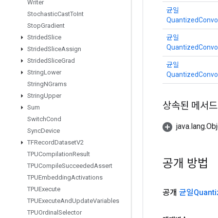
Writer
균일
Stochastic
Cast
To
Int
QuantizedConvol
Stop
Gradient
균일
Strided
Slice
QuantizedConvol
Strided
Slice
Assign
Strided
Slice
Grad
균일
String
Lower
QuantizedConvol
String
NGrams
String
Upper
상속된 메서드
Sum
Switch
Cond
java.lang.
Sync
Device
TFRecord
Dataset
V2
TPUCompilation
Result
공개 방법
TPUCompile
Succeeded
Assert
TPUEmbedding
Activations
TPUExecute
공개
균일Quanti
TPUExecute
And
Update
Variables
TPUOrdinal
Selector