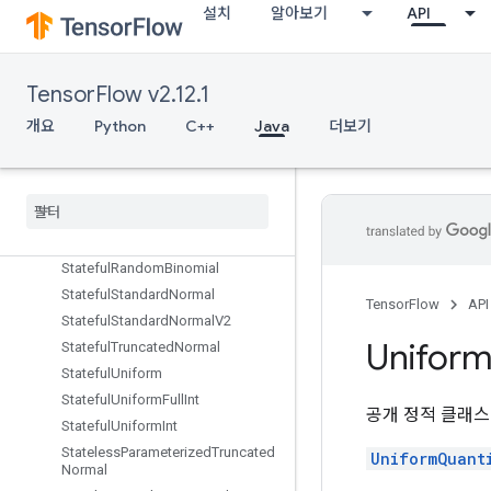
Spence
설치
알아보기
API
Split
SplitDedupData
SplitV
TensorFlow v2.12.1
Squeeze
개요
Python
C++
Java
더보기
Stack
Stage
Stage
Clear
Stage
Peek
Stage
Size
Stateful
Random
Binomial
Stateful
Standard
Normal
TensorFlow
API
Stateful
Standard
Normal
V2
Unifor
Stateful
Truncated
Normal
Stateful
Uniform
Stateful
Uniform
Full
Int
공개 정적 클래
Stateful
Uniform
Int
Stateless
Parameterized
Truncated
UniformQuant
Normal