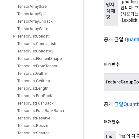
`paddi
명시
Tensor
Array
Size
합니다. 
적 패
(사용되는 경
Tensor
Array
Split
딩
i],expli
Tensor
Array
Unpack
Tensor
Array
Write
Tensor
List
Concat
공개 균일
Quant
Tensor
List
Concat
Lists
Tensor
List
Concat
V2
Tensor
List
Element
Shape
매개변수
Tensor
List
From
Tensor
Tensor
List
Gather
Tensor
List
Get
Item
featureGroupCo
Tensor
List
Length
Tensor
List
Pop
Back
Tensor
List
Push
Back
공개
균일Quanti
Tensor
List
Push
Back
Batch
Tensor
List
Reserve
매개변수
Tensor
List
Resize
Tensor
List
Scatter
'lhs'의 
lhs