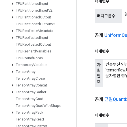
매개변수
TPUPartitioned
Input
TPUPartitioned
Input
V2
배치그룹수
TPUPartitioned
Output
TPUPartitioned
Output
V2
TPUReplicate
Metadata
공개
Uniform
Qu
TPUReplicated
Input
TPUReplicated
Output
매개변수
TPUReshard
Variables
TPURound
Robin
컨볼루션 연산
차
Temporary
Variable
'tensorfl
원
Tensor
Array
문자열인 경우 
번
Tensor
Array
Close
호
Tensor
Array
Concat
Tensor
Array
Gather
공개
균일Quanti
Tensor
Array
Grad
Tensor
Array
Grad
With
Shape
Tensor
Array
Pack
매개변수
Tensor
Array
Read
Tensor
Array
Scatter