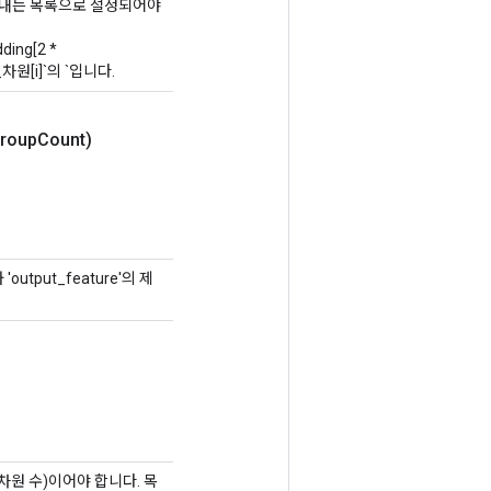
을 나타내는 목록으로 설정되어야
ing[2 *
공간_차원[i]`의 `입니다.
roup
Count)
utput_feature'의 제
 차원 수)이어야 합니다. 목