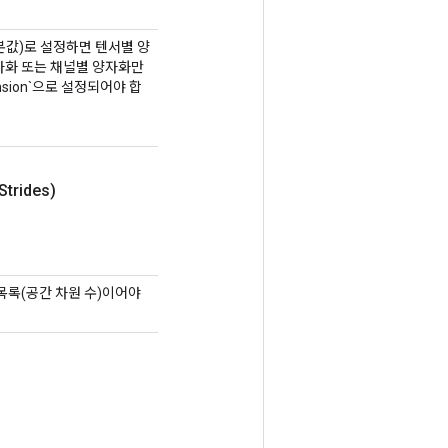
본값)로 설정하면 텐서별 양
서별 양자화 또는 채널별 양자화만
mension`으로 설정되어야 합
Strides)
 목록(공간 차원 수)이어야