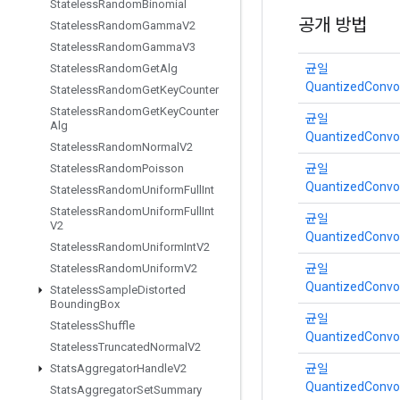
Stateless
Random
Binomial
공개 방법
Stateless
Random
Gamma
V2
Stateless
Random
Gamma
V3
균일
Stateless
Random
Get
Alg
QuantizedConvol
Stateless
Random
Get
Key
Counter
Stateless
Random
Get
Key
Counter
균일
Alg
QuantizedConvol
Stateless
Random
Normal
V2
균일
Stateless
Random
Poisson
QuantizedConvol
Stateless
Random
Uniform
Full
Int
Stateless
Random
Uniform
Full
Int
균일
V2
QuantizedConvol
Stateless
Random
Uniform
Int
V2
균일
Stateless
Random
Uniform
V2
QuantizedConvol
Stateless
Sample
Distorted
Bounding
Box
균일
Stateless
Shuffle
QuantizedConvol
Stateless
Truncated
Normal
V2
균일
Stats
Aggregator
Handle
V2
QuantizedConvol
Stats
Aggregator
Set
Summary