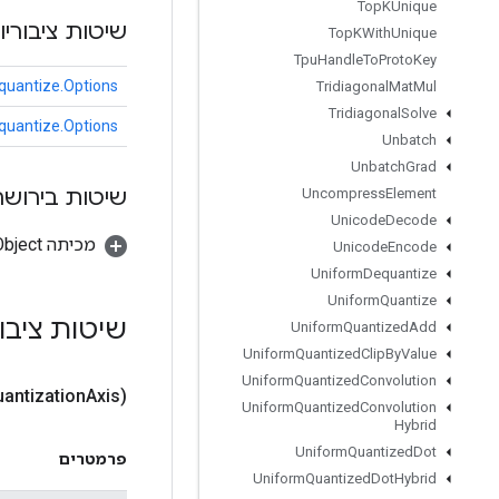
Top
KUnique
שיטות ציבוריו
Top
KWith
Unique
Tpu
Handle
To
Proto
Key
uantize.Options
Tridiagonal
Mat
Mul
Tridiagonal
Solve
uantize.Options
Unbatch
Unbatch
Grad
שיטות בירושה
Uncompress
Element
Unicode
Decode
מכיתה java.lang.Object
Unicode
Encode
Uniform
Dequantize
Uniform
Quantize
שיטות ציבו
Uniform
Quantized
Add
Uniform
Quantized
Clip
By
Value
Uniform
Quantized
Convolution
antization
Axis)
Uniform
Quantized
Convolution
Hybrid
Uniform
Quantized
Dot
פרמטרים
Uniform
Quantized
Dot
Hybrid