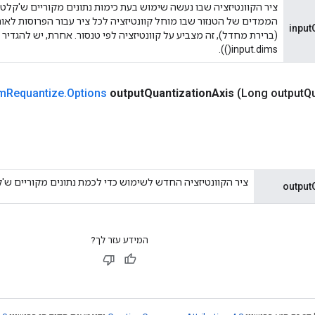
ציר הקוונטיזציה שבו נעשה שימוש בעת כימות נתונים מקוריים ש'קלט' 
input
input.dims()).
rm
Requantize
.
Options
output
Quantization
Axis
(Long output
Qu
ציר הקוונטיזציה החדש לשימוש כדי לכמת נתונים מקוריים ש'קל
output
המידע עזר לך?