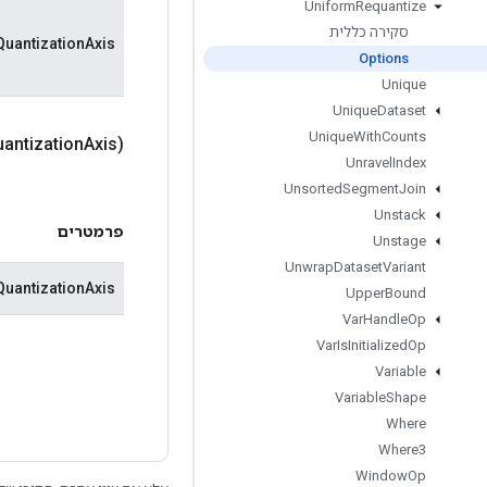
Uniform
Requantize
סקירה כללית
QuantizationAxis
Options
Unique
Unique
Dataset
Unique
With
Counts
antization
Axis)
Unravel
Index
Unsorted
Segment
Join
Unstack
פרמטרים
Unstage
Unwrap
Dataset
Variant
QuantizationAxis
Upper
Bound
Var
Handle
Op
Var
Is
Initialized
Op
Variable
Variable
Shape
Where
Where3
Window
Op