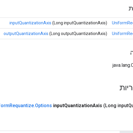
ת
inputQuantizationAxis
(Long inputQuantizationAxis)
UniformReq
outputQuantizationAxis
(Long outputQuantizationAxis)
UniformReq
ריות
form
Requantize
.
Options
input
Quantization
Axis
(Long input
Qu