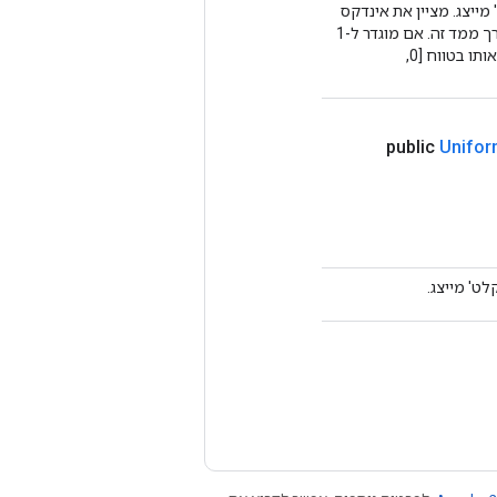
מייצג. מציין את אינדקס
הממדים של הטנזור שבו מוחל קוונטיזציה לכל ציר עבור הפרוסות לאורך ממד זה. אם מוגדר ל-1
(ברירת מחדל), זה מצביע על קוונטיזציה לפי טנסור. אחרת, יש להגדיר אותו בטווח [0,
public
Unifo
ט' מייצג.