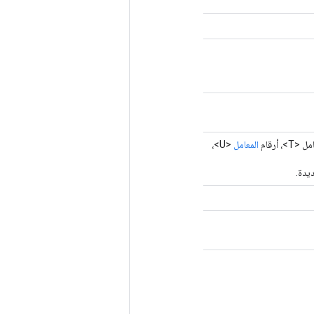
، أرقام
المعامل
<U>،