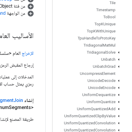
Tile
من فئة java.lang.Object
Timestamp
من الواجهة
and
To
Bool
Top
KUnique
Top
KWith
Unique
الأساليب العا
Tpu
Handle
To
Proto
Key
Tridiagonal
Mat
Mul
Tridiagonal
Solve
الإخراج
العام <سلسل
Unbatch
إرجاع المقبض الرمزي
Unbatch
Grad
Uncompress
Element
Unicode
Decode
رمزي يمثل حساب الإ
Unicode
Encode
Uniform
Dequantize
إنشاء
Join
gment
Uniform
Quantize
Segments،
<U> num
Uniform
Quantized
Add
Uniform
Quantized
Clip
By
Value
طريقة المصنع لإنشاء فئة تغلف عمل
Uniform
Quantized
Convolution
Uniform
Quantized
Convolution