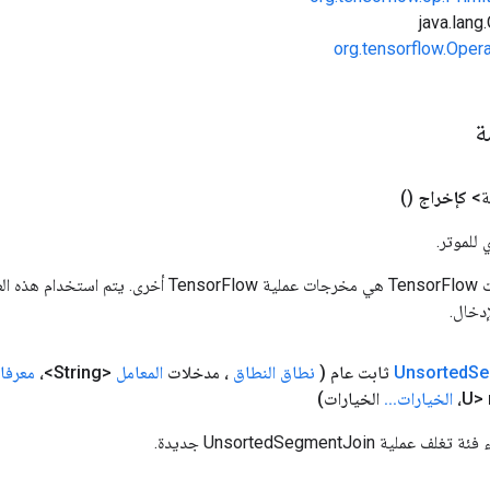
org.tensorflow.Oper
مة
ة>
كإخراج
()
 للموتر.
المدخلات إلى عمليات TensorFlow هي مخرجات عملية rFlow
دخال.
Se
Unsorted
ثابت عام
(
نطاق النطاق
، مدخلات
المعامل
<String>،
معرفا
الخيارات
.
.
.
الخيارات)
ية UnsortedSegmentJoin جديدة.