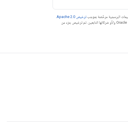
عليمات البرمجية مرخّصة بموجب
ترخيص Apache 2.0‏
.
. إنّ Java هي علامة تجارية مسجَّلة لشركة Oracle و/أو شركائها التابعين. تم ترخيص جزء من