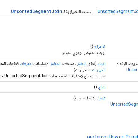
Unsorted
Segment
Join
UnsortedSegmentJoi
السمات الاختيارية لـ
كإخراج
()
إرجاع المقبض الرمزي للموتر.
إنشاء
(نطاق
النطاق
، مدخلات
المعامل
<سلسلة>،
معرفات
قطاعات المعامل <T>
Unsor
الخيارات...
الخيارات)
طريقة المصنع لإنشاء فئة تغلف عملية UnsortedSegmentJoin جديدة.
انتاج
()
فاصل
(فاصل سلسلة)
UnsortedSegm
org.tensorflow.op.Primi