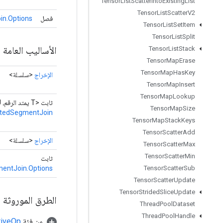
Tensor
List
Scatter
Into
Existing
List
Tensor
List
Scatter
V2
فصل
n.Options
Tensor
List
Set
Item
Tensor
List
Split
الأساليب العامة
Tensor
List
Stack
Tensor
Map
Erase
Tensor
Map
Has
Key
الإخراج
<سلسلة>
Tensor
Map
Insert
Tensor
Map
Lookup
ثابت <T يمتد الرقم، U يمتد الرقم>
Tensor
Map
Size
tedSegmentJoin
Tensor
Map
Stack
Keys
Tensor
Scatter
Add
الإخراج
<سلسلة>
Tensor
Scatter
Max
Tensor
Scatter
Min
ثابت
entJoin.Options
Tensor
Scatter
Sub
Tensor
Scatter
Update
Tensor
Strided
Slice
Update
الطرق الموروثة
Thread
Pool
Dataset
Thread
Pool
Handle
من فئة
tiveOp