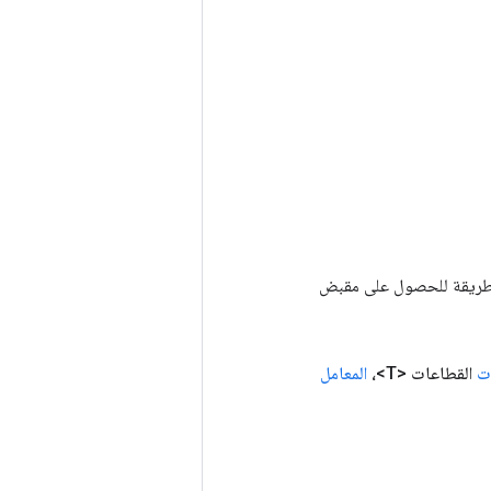
Tenso أخرى. يتم استخدام هذه الطريقة للحصول على مقبض
ت
القطاعات <T>،
المعامل