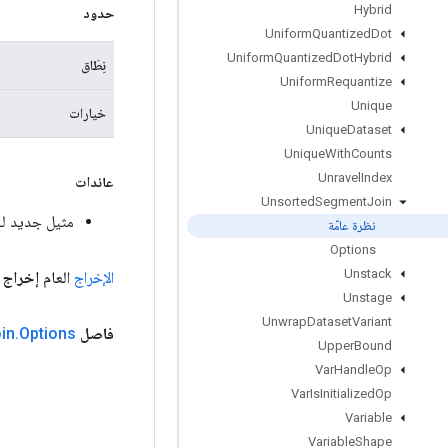
Hybrid
حدود
Uniform
Quantized
Dot
Uniform
Quantized
Dot
Hybrid
نِطَاق
Uniform
Requantize
Unique
خيارات
Unique
Dataset
Unique
With
Counts
Unravel
Index
عائدات
Unsorted
Segment
Join
مثيل جديد لـ sortedSegmentJoin
نظرة عامّة
Options
Unstack
الإخراج
العام
إخراج
<
Unstage
Unwrap
Dataset
Variant
فاصل
Options
.
in
Upper
Bound
Var
Handle
Op
Var
Is
Initialized
Op
Variable
Variable
Shape