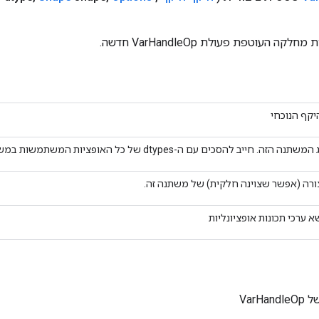
 העוטפת פעולת VarHandleOp חדשה.
קף הנוכחי
משתנה הזה. חייב להסכים עם ה-dtypes של כל האופציות המשתמשות במשתנה זה.
רה (אפשר שצוינה חלקית) של משתנה זה.
א ערכי תכונות אופציונליות
VarH