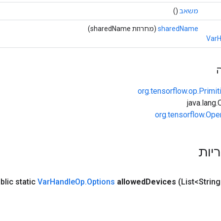
משאב
()
sharedName
(מחרוזת sharedName)
VarH
org.tensorflow.op.Primi
org.tensorflow.Ope
ריות
blic static
Var
Handle
Op
.
Options
allowed
Devices
(List<Strin