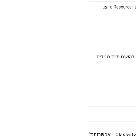
מיושן. ההתקנים המותרים המכילים את משתנה המשאב. הגדר כאשר הפלט ResourceHandle מייצג
Tenso אחרת. שיטה זו משמשת להשגת ידית סמלית
.
.
.
אפשרויות)