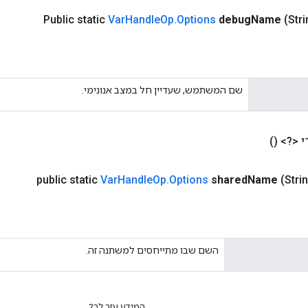
Public static
Var
Handle
Op
.
Options
debug
Name
(Str
שם המשתמש, שעדיין חל במצב אנונימי.
י <?>
()
public static
Var
Handle
Op
.
Options
shared
Name
(Stri
השם שבו מתייחסים למשתנה זה.
המידע עזר לך?