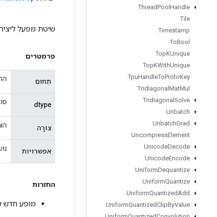
Thread
Pool
Handle
Tile
שיטת מפעל ליצירת מחלקה
Timestamp
To
Bool
Top
KUnique
פרמטרים
Top
KWith
Unique
Tpu
Handle
To
Proto
Key
ההי
תְחוּם
Tridiagonal
Mat
Mul
Tridiagonal
Solve
סוג ה
dtype
Unbatch
Unbatch
Grad
הצו
צוּרָה
Uncompress
Element
Unicode
Decode
נוש
אפשרויות
Unicode
Encode
Uniform
Dequantize
Uniform
Quantize
החזרות
Uniform
Quantized
Add
מופע חדש של andleOp
Uniform
Quantized
Clip
By
Value
Uniform
Quantized
Convolution