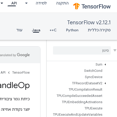
התקנה
למידה
API
StatsAggregatorSetSummaryWrit
er
StochasticCastToInt
StopGradient
TensorFlow v2.12.1
StridedSlice
סקירה כללית
Python
C++
Java
עוד
StridedSliceAssign
Strided
Slice
Grad
String
Lower
String
NGrams
String
Upper
Sum
Switch
Cond
API
TensorFlow
Sync
Device
andle
Op
TFRecord
Dataset
V2
TPUCompilation
Result
TPUCompile
Succeeded
Assert
כיתת גמר ציבורית
TPUEmbedding
Activations
TPUExecute
יוצר נקודת אחיזה
TPUExecute
And
Update
Variables