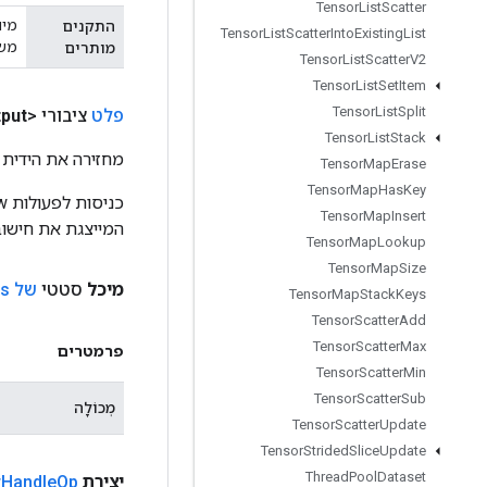
Tensor
List
Scatter
התקנים
Tensor
List
Scatter
Into
Existing
List
משת
מותרים
Tensor
List
Scatter
V2
Tensor
List
Set
Item
Tensor
List
Split
פלט
ציבורי <Object>
put
Tensor
List
Stack
מחזירה את הידית 
Tensor
Map
Erase
Tensor
Map
Has
Key
Tensor
Map
Insert
המייצגת את חישוב
Tensor
Map
Lookup
Tensor
Map
Size
מיכל
סטטי
של Var
ns
Tensor
Map
Stack
Keys
Tensor
Scatter
Add
Tensor
Scatter
Max
פרמטרים
Tensor
Scatter
Min
Tensor
Scatter
Sub
מְכוֹלָה
Tensor
Scatter
Update
Tensor
Strided
Slice
Update
Thread
Pool
Dataset
יצירת
Op
Handle
r