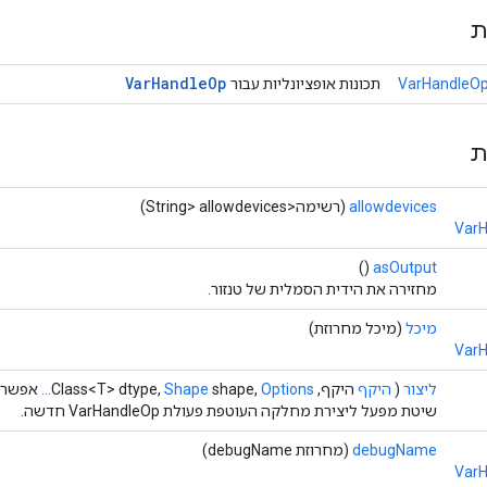
ת
Var
Handle
Op
VarHandleOp
תכונות אופציונליות עבור
ת
allowdevices
(רשימה<String> allowdevices)
VarH
()
asOutput
מחזירה את הידית הסמלית של טנזור.
מיכל
(מיכל מחרוזת)
VarH
ליצור
(
היקף
היקף, Class<T> dtype,
Options...
shape,
Shape
אפשרוי
שיטת מפעל ליצירת מחלקה העוטפת פעולת VarHandleOp חדשה.
debugName
(מחרוזת debugName)
VarH