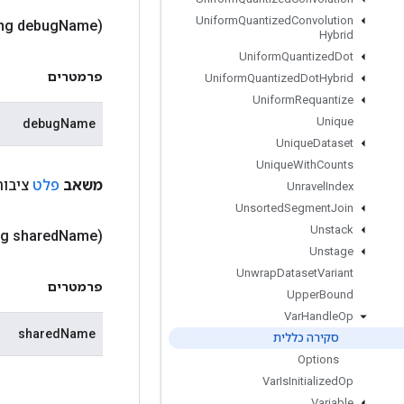
Uniform
Quantized
Convolution
ing debug
Name)
Hybrid
Uniform
Quantized
Dot
פרמטרים
Uniform
Quantized
Dot
Hybrid
Uniform
Requantize
Unique
debugName
Unique
Dataset
Unique
With
Counts
משאב
פלט
ציבור
Unravel
Index
Unsorted
Segment
Join
Unstack
ng shared
Name)
Unstage
Unwrap
Dataset
Variant
פרמטרים
Upper
Bound
Var
Handle
Op
sharedName
סקירה כללית
Options
Var
Is
Initialized
Op
Variable