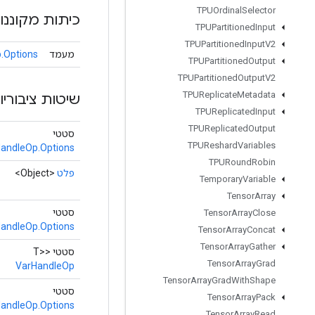
TPUOrdinal
Selector
כיתות מקוננו
TPUPartitioned
Input
TPUPartitioned
Input
V2
מעמד
.Options
TPUPartitioned
Output
TPUPartitioned
Output
V2
TPUReplicate
Metadata
שיטות ציבוריו
TPUReplicated
Input
TPUReplicated
Output
סטטי
TPUReshard
Variables
andleOp.Options
TPURound
Robin
פלט
<Object>
Temporary
Variable
Tensor
Array
סטטי
Tensor
Array
Close
andleOp.Options
Tensor
Array
Concat
Tensor
Array
Gather
סטטי <T>
Tensor
Array
Grad
VarHandleOp
Tensor
Array
Grad
With
Shape
סטטי
Tensor
Array
Pack
andleOp.Options
Tensor
Array
Read