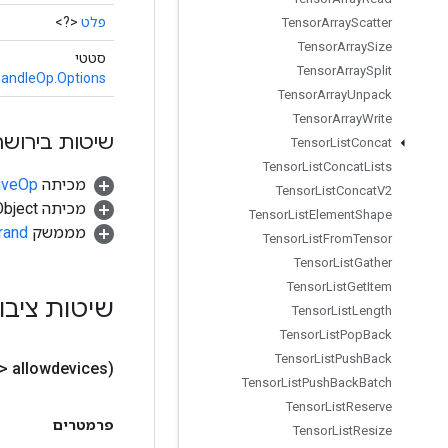
פלט
<?>
Tensor
Array
Scatter
Tensor
Array
Size
סטטי
Tensor
Array
Split
andleOp.Options
Tensor
Array
Unpack
Tensor
Array
Write
שיטות בירושה
Tensor
List
Concat
Tensor
List
Concat
Lists
מכיתה
tiveOp
Tensor
List
Concat
V2
מכיתה java.lang.Object
Tensor
List
Element
Shape
מממשק
rand
Tensor
List
From
Tensor
Tensor
List
Gather
Tensor
List
Get
Item
שיטות ציבו
Tensor
List
Length
Tensor
List
Pop
Back
Tensor
List
Push
Back
g> allowdevices)
Tensor
List
Push
Back
Batch
Tensor
List
Reserve
פרמטרים
Tensor
List
Resize