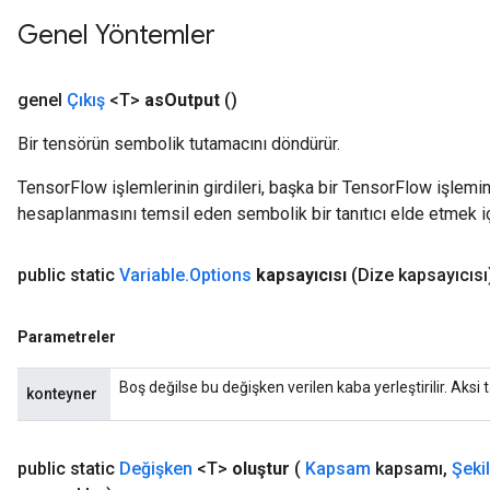
Genel Yöntemler
genel
Çıkış
<T>
as
Output
()
Bir tensörün sembolik tutamacını döndürür.
TensorFlow işlemlerinin girdileri, başka bir TensorFlow işleminin
hesaplanmasını temsil eden sembolik bir tanıtıcı elde etmek için
public static
Variable
.
Options
kapsayıcısı
(Dize kapsayıcısı
Parametreler
Boş değilse bu değişken verilen kaba yerleştirilir. Aksi t
konteyner
public static
Değişken
<T>
oluştur
(
Kapsam
kapsamı
,
Şekil