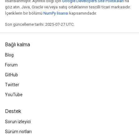
lisanslanmıştır. Ayrıntılı bilgi için
Google Developers Site Politikaları
'na
göz atın. Java, Oracle ve/veya satış ortaklarının tescilli ticari markasıdır.
İçeriklerin bir bölümü
NumPy lisansı
kapsamındadır.
Son güncelleme tarihi: 2025-07-27 UTC.
Bağlı kalma
Blog
Forum
GitHub
Twitter
YouTube
Destek
Sorun izleyici
Sürüm notları