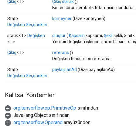
Çıkış
<T>
Çıkış olarak
()
Bir tensörün sembolik tutamacını döndürür.
Statik
konteyner
(Dize konteyneri)
Değişken.Seçenekler
statik <T>
Değişken
oluştur
(
Kapsam
kapsamı,
Şekil
şekli, Sınıf<
<T>
Yeni bir Değişken işlemini saran bir sınıf ol
Çıkış
<T>
referans
()
Değişken tensöre bir referans.
Statik
paylaşılanAd
(Dize paylaşılanAd)
Değişken.Seçenekler
Kalıtsal Yöntemler
org.tensorflow.op.PrimitiveOp
sınıfından
Java.lang.Object sınıfından
org.tensorflow.Operand
arayüzünden