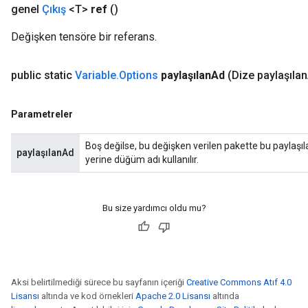
genel
Çıkış
<T>
ref
()
Değişken tensöre bir referans.
public static
Variable
.
Options
paylaşılan
Ad
(Dize paylaşılan
Parametreler
Boş değilse, bu değişken verilen pakette bu paylaşıl
paylaşılanAd
yerine düğüm adı kullanılır.
Bu size yardımcı oldu mu?
Aksi belirtilmediği sürece bu sayfanın içeriği
Creative Commons Atıf 4.0
Lisansı
altında ve kod örnekleri
Apache 2.0 Lisansı
altında