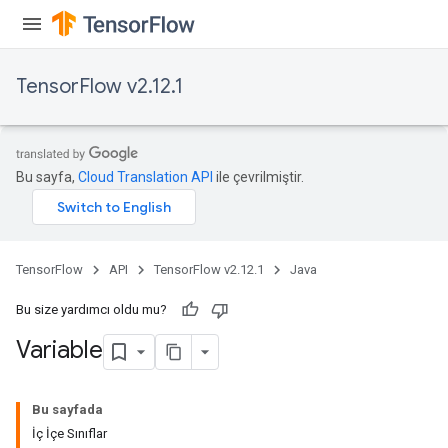
x
TensorFlow v2.12.1
Bu sayfa,
Cloud Translation API
ile çevrilmiştir.
TensorFlow
API
TensorFlow v2.12.1
Java
Bu size yardımcı oldu mu?
Variable
Bu sayfada
İç İçe Sınıflar