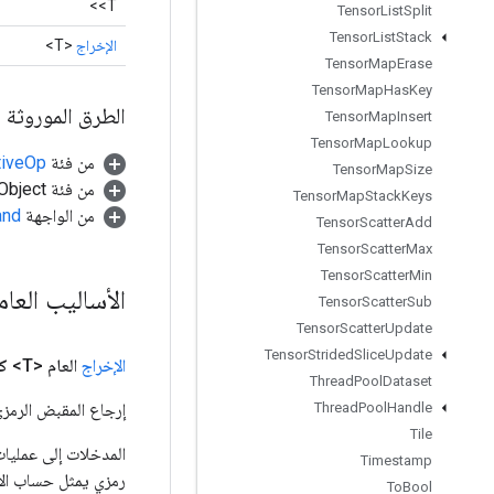
<T>
Tensor
List
Split
Tensor
List
Stack
الإخراج
<T>
Tensor
Map
Erase
Tensor
Map
Has
Key
الطرق الموروثة
Tensor
Map
Insert
Tensor
Map
Lookup
من فئة
tiveOp
Tensor
Map
Size
من فئة java.lang.Object
Tensor
Map
Stack
Keys
من الواجهة
and
Tensor
Scatter
Add
Tensor
Scatter
Max
Tensor
Scatter
Min
الأساليب العا
Tensor
Scatter
Sub
Tensor
Scatter
Update
Tensor
Strided
Slice
Update
الإخراج
العام <T>
ك
Thread
Pool
Dataset
إرجاع المقبض الرمزي
Thread
Pool
Handle
Tile
Timestamp
رمزي يمثل حساب الإ
To
Bool