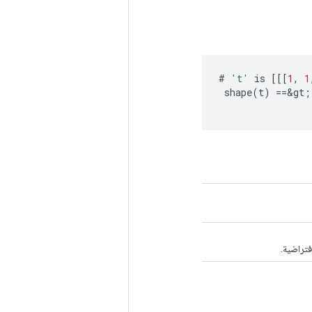
#
't'
is
[[[
1
,
1
shape
(
t
)
==
&
gt
;