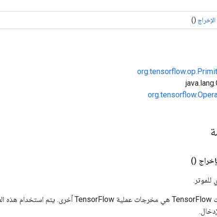
الإخراج
()
org.tensorflow.op.Primi
org.tensorflow.Oper
مة
إخراج
()
 للموتر.
المدخلات إلى عمليات TensorFlow هي مخرجات عملية rFlow
دخال.