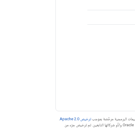
عليمات البرمجية مرخّصة بموجب
ترخيص Apache 2.0‏
.
. إنّ Java هي علامة تجارية مسجَّلة لشركة Oracle و/أو شركائها التابعين. تم ترخيص جزء من