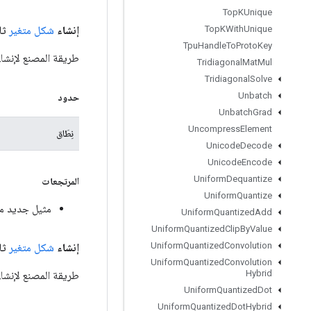
Top
KUnique
إنشاء
شكل متغير
ثا
Top
KWith
Unique
Tpu
Handle
To
Proto
Key
طريقة المصنع لإنشاء فئة تغلف عملية ariableShape
Tridiagonal
Mat
Mul
Tridiagonal
Solve
Unbatch
حدود
Unbatch
Grad
Uncompress
Element
نِطَاق
Unicode
Decode
Unicode
Encode
Uniform
Dequantize
المرتجعات
Uniform
Quantize
مثيل جديد من ableShape
Uniform
Quantized
Add
Uniform
Quantized
Clip
By
Value
Uniform
Quantized
Convolution
إنشاء
شكل متغير
ثاب
Uniform
Quantized
Convolution
Hybrid
طريقة المصنع لإنشاء فئة تغلف 
Uniform
Quantized
Dot
Uniform
Quantized
Dot
Hybrid