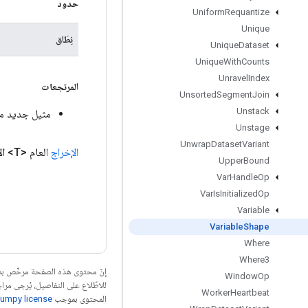
حدود
Uniform
Requantize
Unique
نِطَاق
Unique
Dataset
Unique
With
Counts
Unravel
Index
المرتجعات
Unsorted
Segment
Join
Unstack
مثيل جديد من ableShape
Unstage
Unwrap
Dataset
Variant
الإخراج
العام <T>
ال
Upper
Bound
Var
Handle
Op
Var
Is
Initialized
Op
Variable
Variable
Shape
Where
Where3
إنّ محتوى هذه الصفحة مرخّص 
Window
Op
للاطّلاع على التفاصيل، يُرجى مرا
Worker
Heartbeat
المحتوى بموجب
umpy license