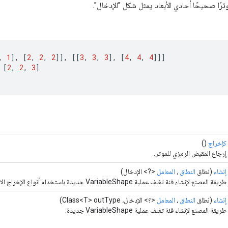
ترًا صحيحًا أحادي الأبعاد يمثل شكل "الإدخال".
,
1
]
,
[
2
,
2
,
2
]]
,
[[
3
,
3
,
3
]
,
[
4
,
4
,
4
]]]
[
2
,
2
,
3
]
كإخراج
()
إرجاع المقبض الرمزي للموتر.
إنشاء
(نطاق
النطاق
،
المعامل
<?> الإدخال)
طريقة المصنع لإنشاء فئة تغلف عملية VariableShape جديدة باستخدام أنواع الإخراج الافتراضية.
إنشاء
(نطاق
النطاق
،
المعامل
<؟> الإدخال، Class<T> outType)
طريقة المصنع لإنشاء فئة تغلف عملية VariableShape جديدة.