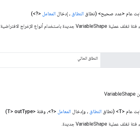
بت عام <عدد صحيح>
(نطاق
النطاق
، إدخال
المعامل
<?>)
V جديدة باستخدام أنواع الإخراج الافتراضية.
النطاق الحالي
Vari
ت عام <T>
(نطاق
النطاق
، وإدخال
المعامل
<?>، وفئة <T> out
Type)
عملية VariableShape جديدة.