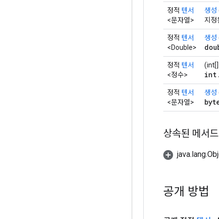
정적
텐서
생성
<문자열>
지정
정적
텐서
생성
dou
<Double>
정적
텐서
(int
int
<정수>
정적
텐서
생성
byt
<문자열>
상속된 메서드
java.lang.
공개 방법