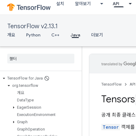
설치
알아보기
API
TensorFlow v2.13.1
개요
Python
C++
Java
더보기
Tensor
Flow for Java
TensorFlow
API
org
.
tensorflow
개요
Tensors
Data
Type
Eager
Session
공개 최종 클래
Execution
Environment
Graph
Tensor
객체를 
Graph
Operation