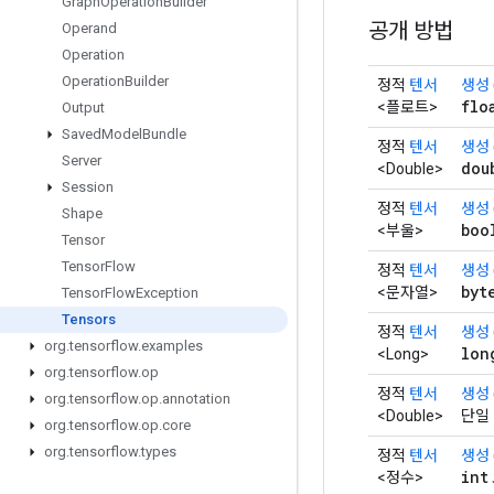
Graph
Operation
Builder
공개 방법
Operand
Operation
Operation
Builder
정적
텐서
생성
flo
<플로트>
Output
Saved
Model
Bundle
정적
텐서
생성
Server
dou
<Double>
Session
정적
텐서
생성
Shape
boo
<부울>
Tensor
Tensor
Flow
정적
텐서
생성
byt
<문자열>
Tensor
Flow
Exception
Tensors
정적
텐서
생성
org
.
tensorflow
.
examples
lon
<Long>
org
.
tensorflow
.
op
정적
텐서
생성
org
.
tensorflow
.
op
.
annotation
<Double>
단일
org
.
tensorflow
.
op
.
core
org
.
tensorflow
.
types
정적
텐서
생성
int
<정수>