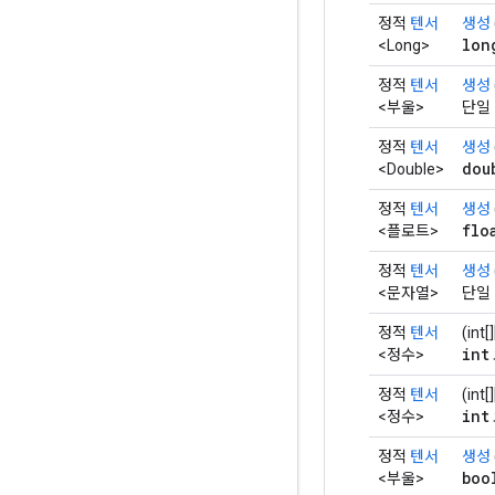
정적
텐서
생성
lon
<Long>
정적
텐서
생성
<부울>
단일
정적
텐서
생성
dou
<Double>
정적
텐서
생성
flo
<플로트>
정적
텐서
생성
<문자열>
단일
정적
텐서
(int
int
<정수>
정적
텐서
(int
int
<정수>
정적
텐서
생성
boo
<부울>