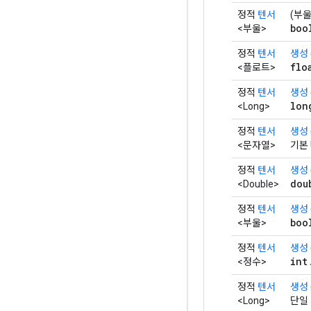
정적
텐서
(부울
boo
<부울>
정적
텐서
생성
flo
<플로트>
정적
텐서
생성
lon
<Long>
정적
텐서
생성
<문자열>
기본
정적
텐서
생성
dou
<Double>
정적
텐서
생성
boo
<부울>
정적
텐서
생성
int
<정수>
정적
텐서
생성
<Long>
단일