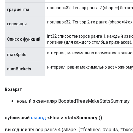
поплавок32; Тензор ранга 2 (shape=[#examp
градиенты
поплавок32; Тензор 2-го ранга (shape=[#exa
гессенцы
int32 список тензоров ранга 1, каждый из
Список функций
признак (для каждого столбца признаков).
интервал; максимально возможное количес
maxSplits
интервал; равно максимально возможному
numBuckets
Возврат
новый экземпляр BoostedTreesMakeStatsSummary
публичный
вывод
<Float>
stats
Summary
()
выходной тензор ранга 4 (shape=[#features, #splits, #bu