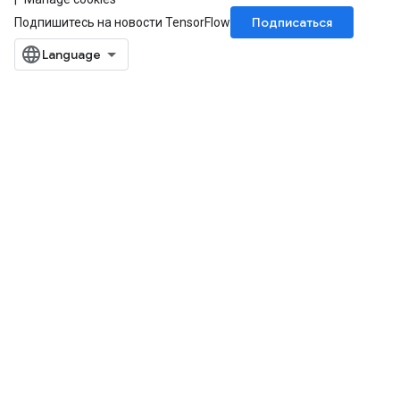
Подписаться
Подпишитесь на новости TensorFlow
ryTensorBatch
dTensorBatch
rBatch
Batch
atch