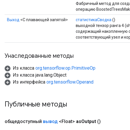
Фабричный метод для созд
операцию BoostedTreesMak
Выход
<С плавающей запятой>
статистикаСводка
()
выходной тензор ранга 4 (sha
содержащий накопленную с
соответствующий узел и ко
Унаследованные методы
Из класса
org.tensorflow.op.PrimitiveOp
Из класса java.lang.Object
Из интерфейса
org.tensorflow.Operand
Публичные методы
общедоступный
вывод
<Float>
as
Output
()