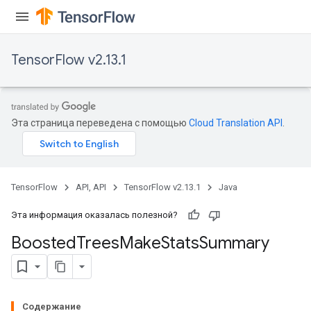
t
TensorFlow v2.13.1
Эта страница переведена с помощью
Cloud Translation API
.
source
TensorFlow
API, API
TensorFlow v2.13.1
Java
leOp
Эта информация оказалась полезной?
Boosted
Trees
Make
Stats
Summary
Содержание