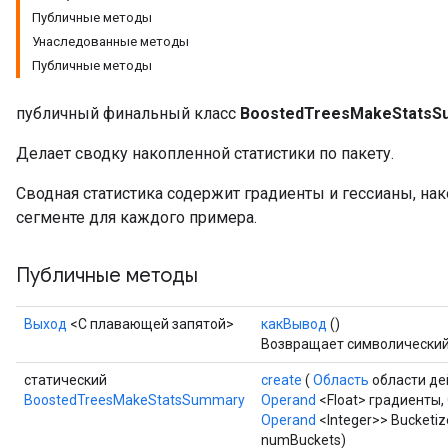
Публичные методы
Унаследованные методы
Публичные методы
публичный финальный класс
BoostedTreesMakeStatsS
Flush
Делает сводку накопленной статистики по пакету.
Сводная статистика содержит градиенты и гессианы, на
eHandleOp
сегменте для каждого примера.
Публичные методы
ureSplit
Выход
<С плавающей запятой>
какВывод
()
Возвращает символический 
статический
create
(
Область
области де
BoostedTreesMakeStatsSummary
Operand
<Float> градиенты,
Operand
<Integer>> Bucketiz
numBuckets)