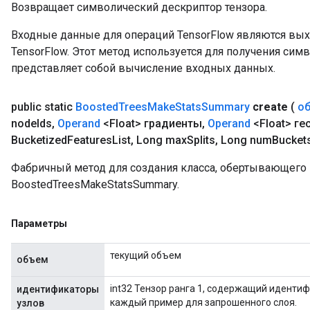
Возвращает символический дескриптор тензора.
Входные данные для операций TensorFlow являются вы
TensorFlow. Этот метод используется для получения сим
представляет собой вычисление входных данных.
public static
Boosted
Trees
Make
Stats
Summary
create
(
об
node
Ids
,
Operand
<Float> градиенты
,
Operand
<Float> ге
Bucketized
Features
List
,
Long max
Splits
,
Long num
Bucket
Фабричный метод для создания класса, обертывающег
BoostedTreesMakeStatsSummary.
Параметры
текущий объем
объем
int32 Тензор ранга 1, содержащий идентиф
идентификаторы
каждый пример для запрошенного слоя.
узлов