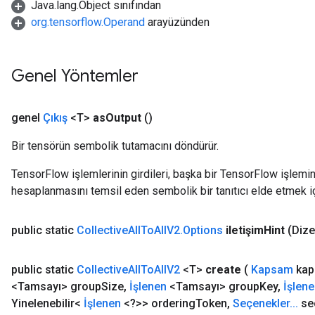
Java.lang.Object sınıfından
org.tensorflow.Operand
arayüzünden
Genel Yöntemler
genel
Çıkış
<T>
as
Output
()
Bir tensörün sembolik tutamacını döndürür.
TensorFlow işlemlerinin girdileri, başka bir TensorFlow işleminin
hesaplanmasını temsil eden sembolik bir tanıtıcı elde etmek için
public static
Collective
All
To
All
V2
.
Options
iletişim
Hint
(Dize
public static
Collective
All
To
All
V2
<T>
create
(
Kapsam
kap
<Tamsayı> group
Size
,
İşlenen
<Tamsayı> group
Key
,
İşlen
Yinelenebilir<
İşlenen
<?>> ordering
Token
,
Seçenekler
.
.
.
se