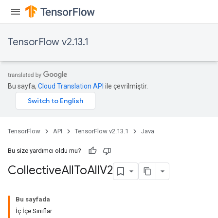
TensorFlow v2.13.1
Bu sayfa,
Cloud Translation API
ile çevrilmiştir.
TensorFlow
API
TensorFlow v2.13.1
Java
Bu size yardımcı oldu mu?
Collective
All
To
All
V2
Bu sayfada
İç İçe Sınıflar