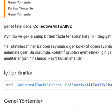
Genel Yöntemler
Kalıtsal Yöntemler
Genel Yöntemler
genel final dersi
CollectiveAllToAllV2
Aynı tip ve şekle sahip birden fazla tensörün karşılıklı değişimi
"is_stateless", her bir operasyonun diğer kolektif operasyonlar
anlamına gelir. Bu durumda, kolektif grupları ayırt etmek için
anahtarlar (örn. "instance_key") kullanılmalıdır.
İç İçe Sınıflar
Collective
All
To
All
V2
sınıf
CollectiveAllToAllV2.Options
içi
Genel Yöntemler