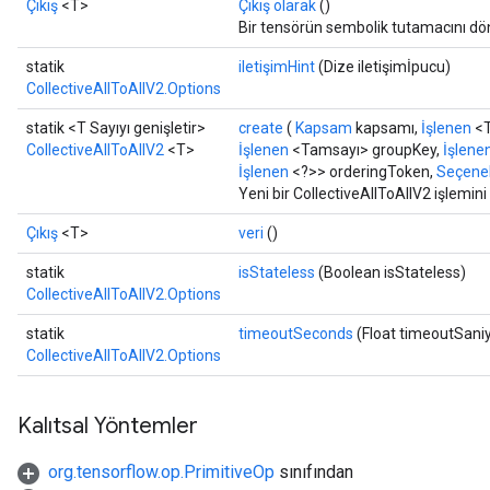
Çıkış
<T>
Çıkış olarak
()
Bir tensörün sembolik tutamacını dö
statik
iletişimHint
(Dize iletişimİpucu)
CollectiveAllToAllV2.Options
statik <T Sayıyı genişletir>
create
(
Kapsam
kapsamı,
İşlenen
<T
CollectiveAllToAllV2
<T>
İşlenen
<Tamsayı> groupKey,
İşlene
İşlenen
<?>> orderingToken,
Seçenekl
Yeni bir CollectiveAllToAllV2 işlemini
Çıkış
<T>
veri
()
statik
isStateless
(Boolean isStateless)
CollectiveAllToAllV2.Options
statik
timeoutSeconds
(Float timeoutSani
CollectiveAllToAllV2.Options
Kalıtsal Yöntemler
org.tensorflow.op.PrimitiveOp
sınıfından