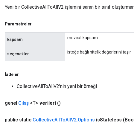
Yeni bir CollectiveAllToAllV2 işlemini saran bir sınıf oluşturma
Parametreler
mevcut kapsam
kapsam
isteğe bağlı nitelik değerlerini taşır
seçenekler
İadeler
CollectiveAllToAllV2'nin yeni bir örneği
genel
Çıkış
<T>
verileri
()
public static
Collective
All
To
All
V2
.
Options
is
Stateless
(Boo