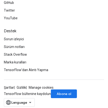
GitHub
rBatch
Twitter
YouTube
Batch
Destek
atch
Sorun izleyici
Sürüm notları
Stack Overflow
Marka kuralları
TensorFlow'dan Alıntı Yapma
Şartlar
Gizlilik
Manage cookies
Abone ol
TensorFlow bültenine kaydolun