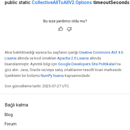
public static
Collective
All
To
All
V2
.
Options
timeout
Seconds
Bu size yardımcı oldu mu?
Aksi belirtilmediği sürece bu sayfanın içeriği
Creative Commons Atıf 4.0
Lisansı
altında ve kod örnekleri
Apache 2.0 Lisansı
altında
ryTensorBatch
lisanslanmıştır. Ayrıntılı bilgi için
Google Developers Site Politikaları
'na
dTensorBatch
göz atın. Java, Oracle ve/veya satış ortaklarının tescilli ticari markasıdır.
İçeriklerin bir bölümü
NumPy lisansı
kapsamındadır.
Son güncelleme tarihi: 2025-07-27 UTC.
Bağlı kalma
Blog
Forum