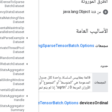
Experimental
Dense
To
Sparse
Batch
Dataset
Experimental
Latency
Stats
Dataset
Experimental
Matching
Files
Dataset
Experimental
Max
Intra
Op
Parallelism
Dataset
Experimental
Parse
Example
Dataset
TPUEmbeddi
Enqueue
العامة
(مجموعات القائمة <String>)
Experimental
Private
Thread
Pool
Dataset
Experimental
Random
Dataset
Experimental
Rebatch
Dataset
Experimental
Set
Stats
Aggregator
Dataset
ل تضمين تحدد كيفية تسوية عمليات تنشيط التضمين بعد الجمع المرجح. الموحدات
Experimental
Sliding
Window
المدعومة هي "المتوسط" أو "المجموع" أو "sqrtn". من غير الصحيح أن يكون مجموع الأوزان 0 لـ "mean" أو أن يكون مجموع
Dataset
Experimental
Sql
Dataset
Experimental
Stats
Aggregator
Handle
Sparse
TPUEmbedding
Enqueue
(جهاز طويل Ordinal)
Experimental
Stats
Aggregator
Summary