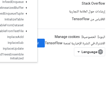
Infeed
Enqueue
Infeed
Enqueue
Prelinearized
Buffer
Infeed
Enqueue
Tuple
Initialize
Table
Initialize
Table
From
Dataset
Initialize
Table
From
Text
File
Inplace
Add
الاشتراك
Sub
Inplace
Inplace
Update
Is
Boosted
Trees
Ensemble
Initialized
Is
Boosted
Trees
Quantile
Stream
Resource
Initialized
IsTPUEmbeddingInitialized
IsVariableInitialized
IsotonicRegression
IteratorGetDevice
KMC2ChainInitialization
KmeansPlusPlusInitialization
KthOrderStatistic