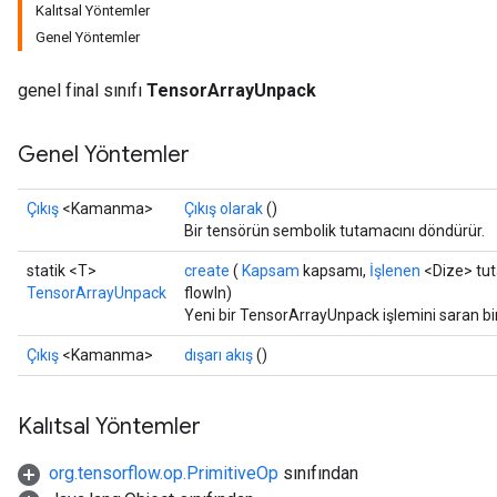
Kalıtsal Yöntemler
Genel Yöntemler
genel final sınıfı
TensorArrayUnpack
Genel Yöntemler
Çıkış
<Kamanma>
Çıkış olarak
()
Bir tensörün sembolik tutamacını döndürür.
statik <T>
create
(
Kapsam
kapsamı,
İşlenen
<Dize> tu
TensorArrayUnpack
flowIn)
Yeni bir TensorArrayUnpack işlemini saran bir
Çıkış
<Kamanma>
dışarı akış
()
Kalıtsal Yöntemler
org.tensorflow.op.PrimitiveOp
sınıfından