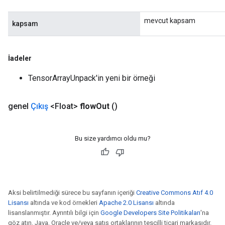
mevcut kapsam
kapsam
İadeler
TensorArrayUnpack'in yeni bir örneği
genel
Çıkış
<Float>
flow
Out
()
Bu size yardımcı oldu mu?
Aksi belirtilmediği sürece bu sayfanın içeriği
Creative Commons Atıf 4.0
Lisansı
altında ve kod örnekleri
Apache 2.0 Lisansı
altında
lisanslanmıştır. Ayrıntılı bilgi için
Google Developers Site Politikaları
'na
göz atın. Java, Oracle ve/veya satış ortaklarının tescilli ticari markasıdır.