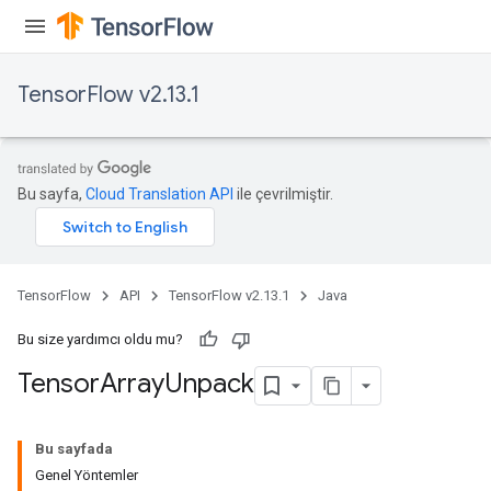
TensorFlow v2.13.1
Bu sayfa,
Cloud Translation API
ile çevrilmiştir.
TensorFlow
API
TensorFlow v2.13.1
Java
Bu size yardımcı oldu mu?
Tensor
Array
Unpack
Bu sayfada
Genel Yöntemler