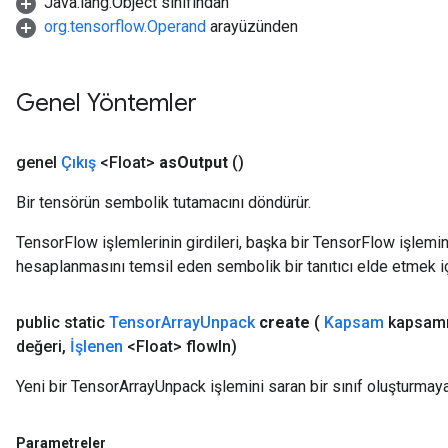
Java.lang.Object sınıfından
org.tensorflow.Operand
arayüzünden
Genel Yöntemler
genel
Çıkış
<Float>
as
Output
()
Bir tensörün sembolik tutamacını döndürür.
TensorFlow işlemlerinin girdileri, başka bir TensorFlow işleminin
hesaplanmasını temsil eden sembolik bir tanıtıcı elde etmek için
public static
Tensor
Array
Unpack
create
(
Kapsam
kapsam
değeri
,
İşlenen
<Float> flow
In)
Yeni bir TensorArrayUnpack işlemini saran bir sınıf oluşturmay
Parametreler