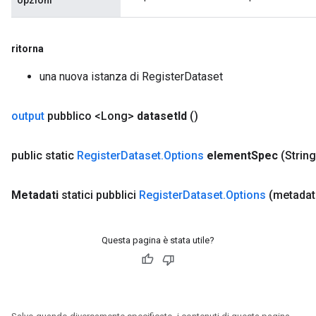
opzioni
ritorna
una nuova istanza di RegisterDataset
output
pubblico <Long>
dataset
Id
()
public static
Register
Dataset
.
Options
element
Spec
(Strin
Metadati
statici pubblici
Register
Dataset
.
Options
(metadati
Questa pagina è stata utile?