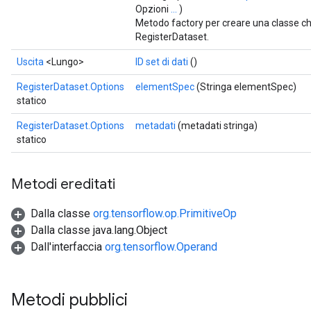
Opzioni
...
)
Metodo factory per creare una classe c
RegisterDataset.
Uscita
<Lungo>
ID set di dati
()
RegisterDataset.Options
elementSpec
(Stringa elementSpec)
statico
RegisterDataset.Options
metadati
(metadati stringa)
statico
Metodi ereditati
Dalla classe
org.tensorflow.op.PrimitiveOp
Dalla classe java.lang.Object
Dall'interfaccia
org.tensorflow.Operand
m
Metodi pubblici