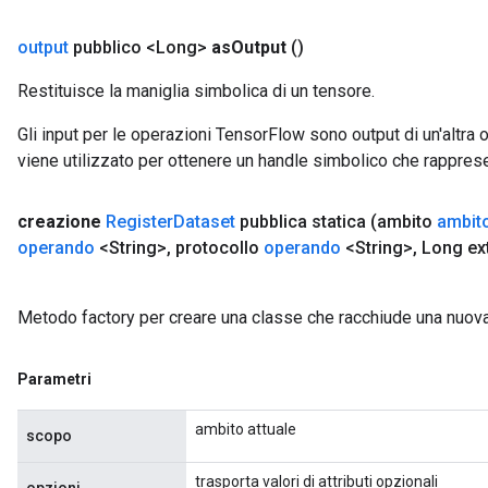
rs
output
pubblico <Long>
as
Output
()
eters
ntumParameters
Restituisce la maniglia simbolica di un tensore.
ters
ropParameters
Gli input per le operazioni TensorFlow sono output di un'alt
s
viene utilizzato per ottenere un handle simbolico che rappresent
atorParameters
ghtParameters
creazione
Register
Dataset
pubblica statica
(ambito
ambit
meters
operando
<String>
,
protocollo
operando
<String>
,
Long ext
adParameters
rameters
eters
Metodo factory per creare una classe che racchiude una nuov
ientDescentParameters
Parametri
ambito attuale
scopo
trasporta valori di attributi opzionali