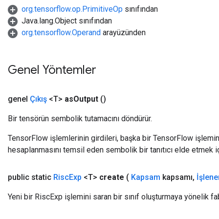
org.tensorflow.op.PrimitiveOp
sınıfından
Java.lang.Object sınıfından
org.tensorflow.Operand
arayüzünden
Genel Yöntemler
genel
Çıkış
<T>
as
Output
()
Bir tensörün sembolik tutamacını döndürür.
TensorFlow işlemlerinin girdileri, başka bir TensorFlow işleminin
hesaplanmasını temsil eden sembolik bir tanıtıcı elde etmek için
public static
Risc
Exp
<T>
create
(
Kapsam
kapsamı
,
İşlene
Yeni bir RiscExp işlemini saran bir sınıf oluşturmaya yönelik fa