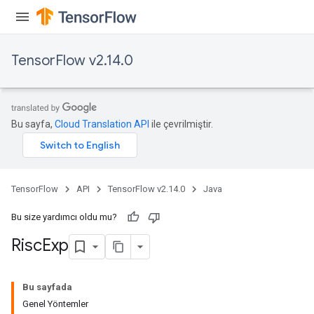
ientDescentParameters
TensorFlow v2.14.0
Bu sayfa,
Cloud Translation API
ile çevrilmiştir.
TensorFlow
API
TensorFlow v2.14.0
Java
Bu size yardımcı oldu mu?
Risc
Exp
Bu sayfada
Genel Yöntemler