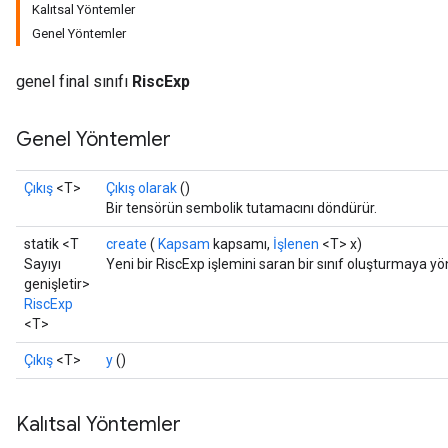
Kalıtsal Yöntemler
Genel Yöntemler
genel final sınıfı
RiscExp
Genel Yöntemler
Çıkış
<T>
Çıkış olarak
()
Bir tensörün sembolik tutamacını döndürür.
statik <T
create
(
Kapsam
kapsamı,
İşlenen
<T> x)
Sayıyı
Yeni bir RiscExp işlemini saran bir sınıf oluşturmaya yö
genişletir>
RiscExp
<T>
Çıkış
<T>
y
()
Kalıtsal Yöntemler