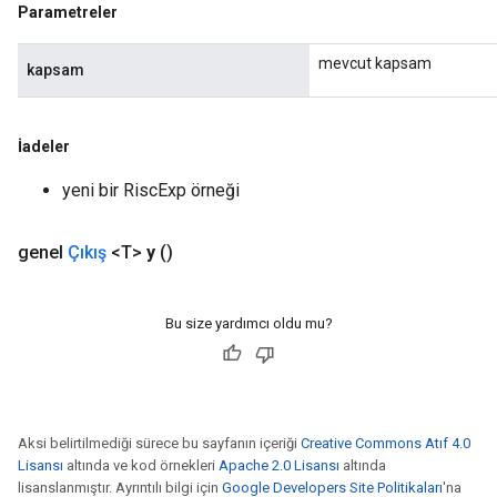
Parametreler
mevcut kapsam
kapsam
İadeler
yeni bir RiscExp örneği
genel
Çıkış
<T>
y
()
Bu size yardımcı oldu mu?
Aksi belirtilmediği sürece bu sayfanın içeriği
Creative Commons Atıf 4.0
Lisansı
altında ve kod örnekleri
Apache 2.0 Lisansı
altında
lisanslanmıştır. Ayrıntılı bilgi için
Google Developers Site Politikaları
'na