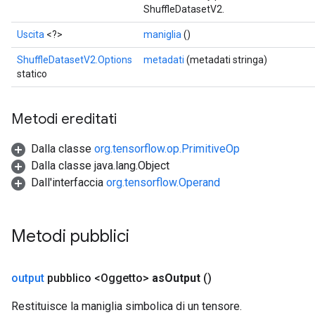
ShuffleDatasetV2.
Uscita
<?>
maniglia
()
ShuffleDatasetV2.Options
metadati
(metadati stringa)
statico
Metodi ereditati
Dalla classe
org.tensorflow.op.PrimitiveOp
Dalla classe java.lang.Object
Dall'interfaccia
org.tensorflow.Operand
Metodi pubblici
output
pubblico <Oggetto>
as
Output
()
Restituisce la maniglia simbolica di un tensore.