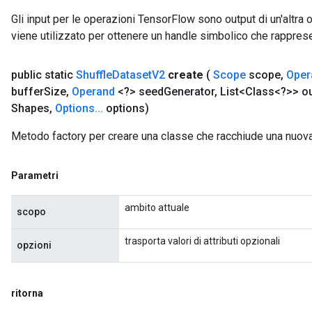
Gli input per le operazioni TensorFlow sono output di un'alt
viene utilizzato per ottenere un handle simbolico che rappresent
public static
Shuffle
Dataset
V2
create
(
Scope
scope
,
Oper
buffer
Size
,
Operand
<?> seed
Generator
,
List<Class<?>> ou
Shapes
,
Options
.
.
.
options)
Metodo factory per creare una classe che racchiude una nuov
Parametri
ambito attuale
scopo
trasporta valori di attributi opzionali
opzioni
ritorna