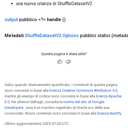
una nuova istanza di ShuffleDatasetV2
output
pubblico <?>
handle
()
Metadati
Shuffle
Dataset
V2
.
Options
pubblici statici
(metada
Questa pagina è stata utile?
Salvo quando diversamente specificato, i contenuti di questa pagina
sono concessi in base alla
licenza Creative Commons Attribution 4.0
,
x
mentre gli esempi di codice sono concessi in base alla
licenza Apache
2.0
. Per ulteriori dettagli, consulta le
norme del sito di Google
Developers
. Java è un marchio registrato di Oracle e/o delle sue
consociate. Alcuni contenuti sono concessi in base alla
licenza NumPy
.
Ultimo aggiornamento 2025-07-26 UTC.