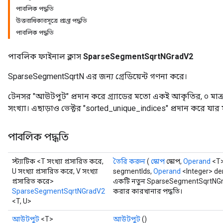
পাবলিক পদ্ধতি
উত্তরাধিকারসূত্রে প্রাপ্ত পদ্ধতি
পাবলিক পদ্ধতি
পাবলিক ফাইনাল ক্লাস
SparseSegmentSqrtNGradV2
SparseSegmentSqrtN এর জন্য গ্রেডিয়েন্ট গণনা করে।
টেনসর "আউটপুট" প্রদান করে গ্র্যাডের মতো একই আকৃতির, ০ মাত্র
সংখ্যা। এছাড়াও ভেক্টর "sorted_unique_indices" প্রদান করে যার মধ্
পাবলিক পদ্ধতি
স্ট্যাটিক <T সংখ্যা প্রসারিত করে,
তৈরি করুন
(
স্কোপ
স্কোপ,
Operand
<T>
U সংখ্যা প্রসারিত করে, V সংখ্যা
segmentIds,
Operand
<Integer> d
প্রসারিত করে>
একটি নতুন SparseSegmentSqrtNGra
SparseSegmentSqrtNGradV2
করার কারখানার পদ্ধতি।
<T, U>
আউটপুট
<T>
আউটপুট
()