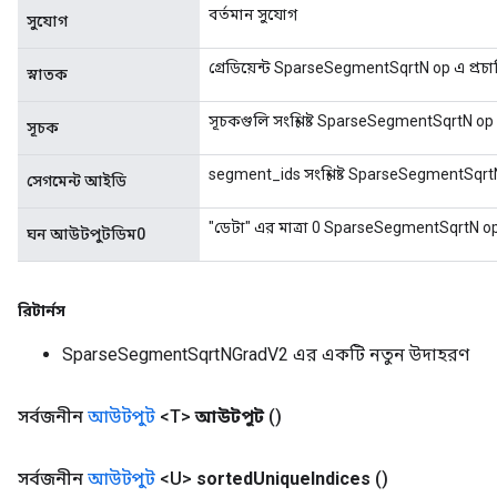
বর্তমান সুযোগ
সুযোগ
গ্রেডিয়েন্ট SparseSegmentSqrtN op এ প্রচ
স্নাতক
সূচকগুলি সংশ্লিষ্ট SparseSegmentSqrtN op
সূচক
segment_ids সংশ্লিষ্ট SparseSegmentSqrt
সেগমেন্ট আইডি
"ডেটা" এর মাত্রা 0 SparseSegmentSqrtN op
ঘন আউটপুটডিম0
রিটার্নস
SparseSegmentSqrtNGradV2 এর একটি নতুন উদাহরণ
সর্বজনীন
আউটপুট
<T>
আউটপুট
()
সর্বজনীন
আউটপুট
<U>
sorted
Unique
Indices
()