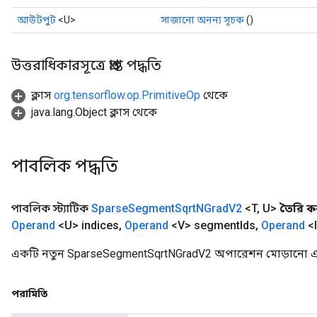
আউটপুট
<U>
সাজানো অনন্য সূচক
()
উত্তরাধিকারসূত্রে প্রাপ্ত পদ্ধতি
ক্লাস
org.tensorflow.op.PrimitiveOp
থেকে
java.lang.Object ক্লাস থেকে
পাবলিক পদ্ধতি
পাবলিক স্ট্যাটিক
Sparse
Segment
Sqrt
NGrad
V2
<T
,
U>
তৈরি ক
Operand
<U> indices
,
Operand
<V> segment
Ids
,
Operand
<I
একটি নতুন SparseSegmentSqrtNGradV2 অপারেশন মোড়ানো একট
পরামিতি
x