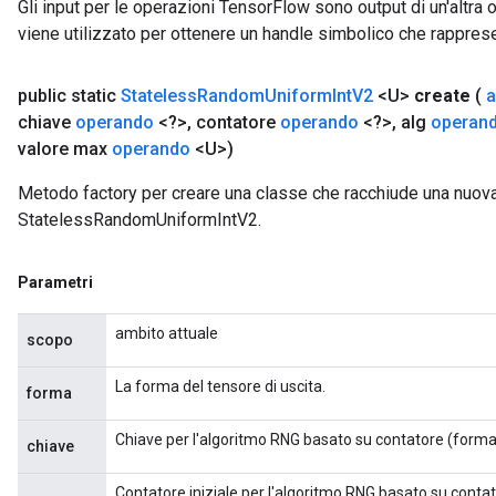
Gli input per le operazioni TensorFlow sono output di un'alt
viene utilizzato per ottenere un handle simbolico che rappresent
public static
Stateless
Random
Uniform
Int
V2
<U>
create
(
a
chiave
operando
<?>
,
contatore
operando
<?>
,
alg
operan
valore max
operando
<U>)
Metodo factory per creare una classe che racchiude una nuov
StatelessRandomUniformIntV2.
Parametri
ambito attuale
scopo
La forma del tensore di uscita.
forma
Chiave per l'algoritmo RNG basato su contatore (forma 
chiave
Contatore iniziale per l'algoritmo RNG basato su conta