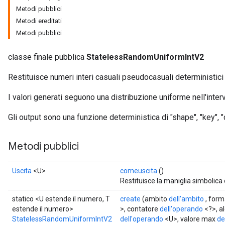
Metodi pubblici
Metodi ereditati
x
Metodi pubblici
classe finale pubblica
StatelessRandomUniformIntV2
Restituisce numeri interi casuali pseudocasuali deterministici
I valori generati seguono una distribuzione uniforme nell'interv
Gli output sono una funzione deterministica di "shape", "key", "c
Metodi pubblici
Uscita
<U>
comeuscita
()
Restituisce la maniglia simbolica 
statico <U estende il numero, T
create
(ambito
dell'ambito
, for
estende il numero>
>, contatore
dell'operando
<?>, a
StatelessRandomUniformIntV2
dell'operando
<U>, valore max
de