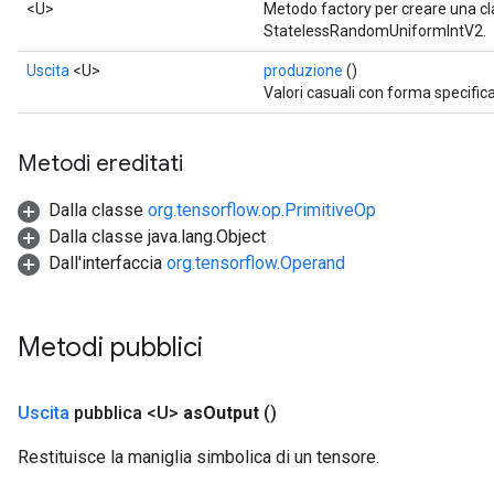
<U>
Metodo factory per creare una c
StatelessRandomUniformIntV2.
Uscita
<U>
produzione
()
Valori casuali con forma specifica
Metodi ereditati
Dalla classe
org.tensorflow.op.PrimitiveOp
Dalla classe java.lang.Object
Dall'interfaccia
org.tensorflow.Operand
Metodi pubblici
Uscita
pubblica <U>
as
Output
()
Restituisce la maniglia simbolica di un tensore.