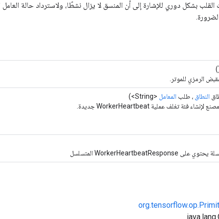
القلب بشكل دوري للإشارة إلى أن المنسق لا يزال نشطًا، ولاسترداد حالة العامل 
لضرورة.
(
مقبض الرمزي للموتر.
اق
النطاق
، طلب
المعامل
<String>)
إنشاء فئة تغلف عملية WorkerHeartbeat جديدة.
لى WorkerHeartbeatResponse المتسلسل
org.tensorflow.op.Primi