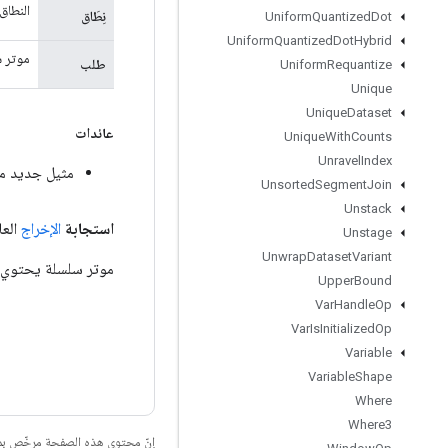
النطاق
نِطَاق
Uniform
Quantized
Dot
Uniform
Quantized
Dot
Hybrid
موتر سلسلة يح
طلب
Uniform
Requantize
Unique
Unique
Dataset
عائدات
Unique
With
Counts
Unravel
Index
مثيل جديد من erHeartbeat
Unsorted
Segment
Join
Unstack
استجابة
الإخراج
الع
Unstage
Unwrap
Dataset
Variant
موتر سلسلة يحتوي على rkerHeartbeatResponse
Upper
Bound
Var
Handle
Op
Var
Is
Initialized
Op
Variable
Variable
Shape
Where
Where3
إنّ محتوى هذه الصفحة مرخّص 