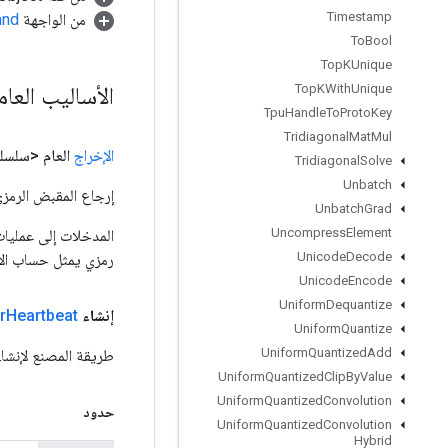
Timestamp
من الواجهة
and
To
Bool
Top
KUnique
الأساليب العا
Top
KWith
Unique
Tpu
Handle
To
Proto
Key
Tridiagonal
Mat
Mul
الإخراج
العام <سلسل
Tridiagonal
Solve
Unbatch
إرجاع المقبض الرمزي
Unbatch
Grad
Uncompress
Element
Unicode
Decode
رمزي يمثل حساب الإ
Unicode
Encode
Uniform
Dequantize
إنشاء
Heartbeat
r
Uniform
Quantize
Uniform
Quantized
Add
طريقة المصنع لإنشاء فئة تغلف ع
Uniform
Quantized
Clip
By
Value
Uniform
Quantized
Convolution
حدود
Uniform
Quantized
Convolution
Hybrid