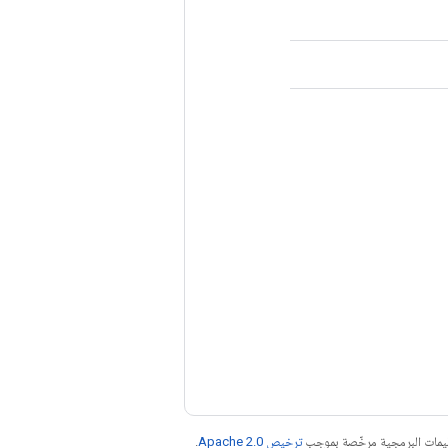
عليمات البرمجية مرخّصة بموجب
ترخيص Apache 2.0‏
.