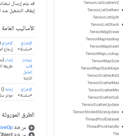
قد يتم إرسال نبضات 
Tensor
List
Scatter
V2
إيقاف التشغيل عند ا
Tensor
List
Set
Item
Tensor
List
Split
Tensor
List
Stack
الأساليب العامة
Tensor
Map
Erase
Tensor
Map
Has
Key
الإخراج
كإخراج
)
Tensor
Map
Insert
<سلسلة>
إرجاع ال
Tensor
Map
Lookup
نبضات
إنشاء
(نط
Tensor
Map
Size
قلب
طريقة المصنع ل
Tensor
Map
Stack
Keys
العامل
Tensor
Scatter
Add
الثابتة
Tensor
Scatter
Max
الإخراج
إجابة
()
Tensor
Scatter
Min
<سلسلة>
موتر سلسلة يحتوي ع
Tensor
Scatter
Sub
Tensor
Scatter
Update
Tensor
Strided
Slice
Update
الطرق الموروثة
Thread
Pool
Dataset
Thread
Pool
Handle
من فئة
tiveOp
Tile
من فئة java.lang.Object