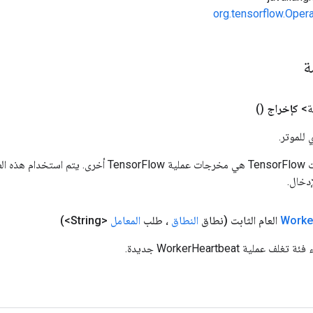
org.tensorflow.Oper
مة
ة>
كإخراج
()
 للموتر.
المدخلات إلى عمليات TensorFlow هي مخرجات عملية rFlow
دخال.
Worke
العام الثابت
(نطاق
النطاق
، طلب
المعامل
<String>)
ملية WorkerHeartbeat جديدة.