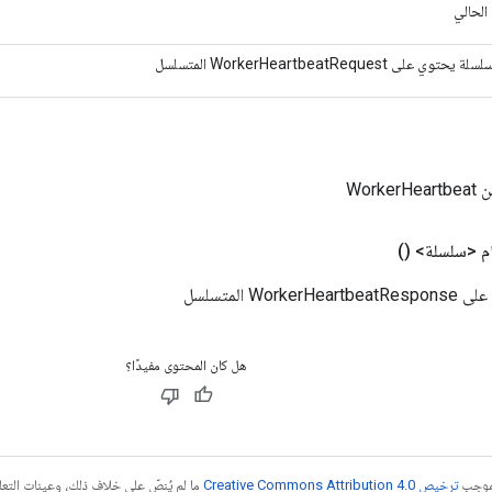
 الحالي
توي على WorkerHeartbeatRequest المتسلسل
Work
ام <سلسلة>
()
Wo المتسلسل
هل كان المحتوى مفيدًا؟
بموجب
ترخيص Creative Commons Attribution 4.0‏
ما لم يُنصّ على خلاف ذلك، وعينات الت