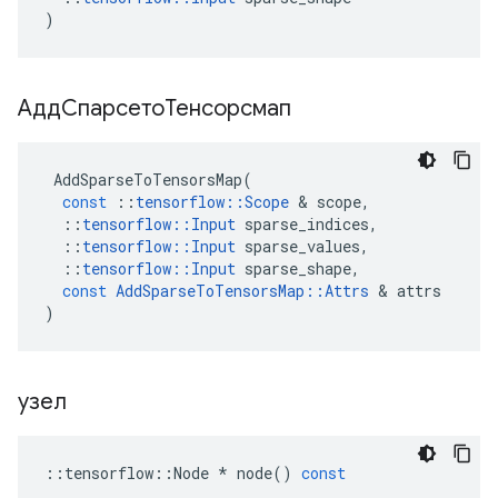
)
АддСпарсетоТенсорсмап
AddSparseToTensorsMap
(
const
::
tensorflow
::
Scope
&
scope
,
::
tensorflow
::
Input
sparse_indices
,
::
tensorflow
::
Input
sparse_values
,
::
tensorflow
::
Input
sparse_shape
,
const
AddSparseToTensorsMap
::
Attrs
&
attrs
)
узел
::
tensorflow
::
Node
*
node
()
const