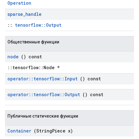
Operation
sparse
_
handle
::
tensorflow::Output
Общественные функции
node
() const
::tensorflow::Node *
operator
::
tensorflow
::
Input
() const
operator
::
tensorflow
::
Output
() const
Публичные статические функции
Container
(String
Piece x)