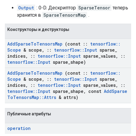
Output
: 0-D. Дескриптор
SparseTensor
теперь
хранится в
SparseTensorsMap
.
Конструкторы и деструкторы
Add
Sparse
To
Tensors
Map
(const
::
tensorflow
::
Scope
& scope
,
::
tensorflow
::
Input
sparse
_
indices
,
::
tensorflow
::
Input
sparse
_
values
,
::
tensorflow
::
Input
sparse
_
shape)
Add
Sparse
To
Tensors
Map
(const
::
tensorflow
::
Scope
& scope
,
::
tensorflow
::
Input
sparse
_
indices
,
::
tensorflow
::
Input
sparse
_
values
,
::
tensorflow
::
Input
sparse
_
shape
,
const
Add
Sparse
To
Tensors
Map
::
Attrs
& attrs)
Публичные атрибуты
operation