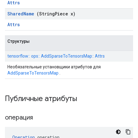
Attrs
Shared
Name
(String
Piece x)
Attrs
Структуры
tensorflow:: ops:: AddSparseToTensorsMap:: Attrs
Необязательные установщики атрибутов для
AddSparseToTensorsMap
.
Публичные атрибуты
операция
Operation
 operation