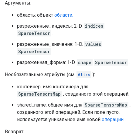
Аргументы:
область: объект
области.
разреженные_индексы: 2-D.
indices
SparseTensor
.
разреженные_значения: 1-D.
values
SparseTensor
.
разреженная_форма: 1-D.
shape
SparseTensor
.
Необязательные атрибуты (см.
Attrs
):
контейнер: имя контейнера для
SparseTensorsMap
, созданного этой операцией.
shared_name: общее имя для
SparseTensorsMap
,
созданного этой операцией. Если поле пусто,
используется уникальное имя новой
операции
.
Возврат: