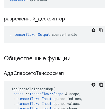
разреженный
_
дескриптор
::
tensorflow::Output
 sparse_handle
Общественные функции
АддСпарсетоТенсорсмап
AddSparseToTensorsMap
(
const
::
tensorflow
::
Scope
&
scope
,
::
tensorflow
::
Input
sparse_indices
,
::
tensorflow
::
Input
sparse_values
,
::
tensorflow
::
Input
sparse_shape