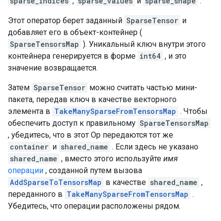
sparse_indices
,
sparse_values
​​и
sparse_shape
.
Этот оператор берет заданный
SparseTensor
и
добавляет его в объект-контейнер (
SparseTensorsMap
). Уникальный ключ внутри этого
контейнера генерируется в форме
int64
, и это
значение возвращается.
Затем
SparseTensor
можно считать частью мини-
пакета, передав ключ в качестве векторного
элемента в
TakeManySparseFromTensorsMap
. Чтобы
обеспечить доступ к правильному
SparseTensorsMap
, убедитесь, что в этот Op передаются тот же
container
и
shared_name
. Если здесь не указано
shared_name
, вместо этого используйте
имя
операции
, созданной путем вызова
AddSparseToTensorsMap
в качестве
shared_name
,
переданного в
TakeManySparseFromTensorsMap
.
Убедитесь, что операции расположены рядом.