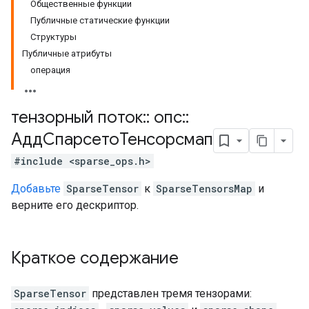
Общественные функции
Публичные статические функции
Структуры
Публичные атрибуты
операция
тензорный поток
::
опс
::
АддСпарсетоТенсорсмап
#include <sparse_ops.h>
Добавьте
SparseTensor
к
SparseTensorsMap
и
верните его дескриптор.
Краткое содержание
SparseTensor
представлен тремя тензорами: