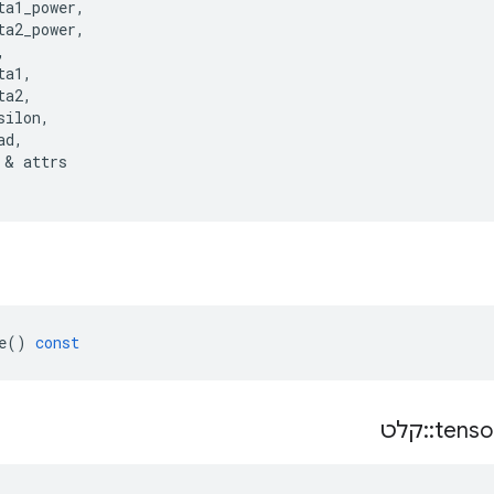
ta1_power
,
ta2_power
,
,
ta1
,
ta2
,
silon
,
ad
,
&
attrs
e
()
const
tenso
::
קלט