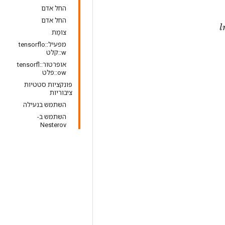
החל אדם
החל אדם
צוֹמֶת
מפעיל::tensorflo
w::קלט
אופרטור::tensorfl
ow::פלט
פונקציות סטטיות
ציבוריות
השתמש בנעילה
השתמש ב-
Nesterov