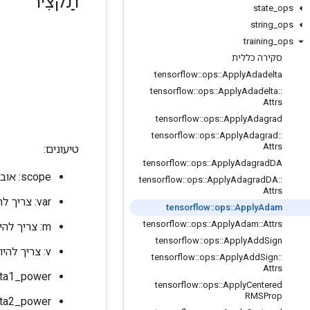
תַקצִיר
state
_
ops
string
_
ops
training
_
ops
סקירה כללית
tensorflow
::
ops
::
Apply
Adadelta
tensorflow
::
ops
::
Apply
Adadelta
::
Attrs
tensorflow
::
ops
::
Apply
Adagrad
tensorflow
::
ops
::
Apply
Adagrad
::
Attrs
טיעונים:
tensorflow
::
ops
::
Apply
Adagrad
DA
scope: אובייקט
tensorflow
::
ops
::
Apply
Adagrad
DA
::
Attrs
var: צריך להיות מ-Variable().
tensorflow
::
ops
::
Apply
Adam
tensorflow
::
ops
::
Apply
Adam
::
Attrs
m: צריך להיות ממשתנה().
tensorflow
::
ops
::
Apply
Add
Sign
v: צריך להיות מ-Variable().
tensorflow
::
ops
::
Apply
Add
Sign
::
Attrs
beta1_power: חייב להיות 
tensorflow
::
ops
::
Apply
Centered
RMSProp
beta2_power: חייב להיות 