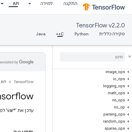
התקנה
למידה
API
TensorFlow v2.2.0
C++
סקירה כללית
Python
C++
Java
array_ops
candidate
_
sampling
_
ops
control
_
flow
_
ops
core
data
_
flow
_
ops
image
_
ops
io
_
ops
API
TensorFlow
logging
_
ops
nsorflow
math
_
ops
nn
_
ops
no
_
op
עדכן את '*var' לפי אלגוריתם Adam.
parsing
_
ops
random
_
ops
sparse
_
ops