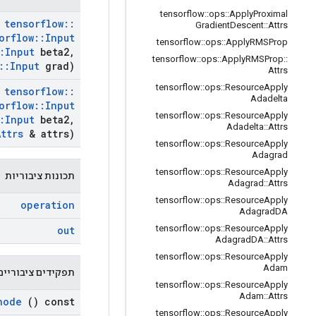
tensorflow
::
ops
::
Apply
Proximal
tensorflow
::
Gradient
Descent
::
Attrs
orflow
::
Input
tensorflow
::
ops
::
Apply
RMSProp
:
Input
beta2
,
tensorflow
::
ops
::
Apply
RMSProp
::
::
Input
grad)
Attrs
tensorflow
::
ops
::
Resource
Apply
tensorflow
::
Adadelta
orflow
::
Input
tensorflow
::
ops
::
Resource
Apply
:
Input
beta2
,
Adadelta
::
Attrs
Attrs
& attrs)
tensorflow
::
ops
::
Resource
Apply
Adagrad
tensorflow
::
ops
::
Resource
Apply
תכונות ציבוריות
Adagrad
::
Attrs
tensorflow
::
ops
::
Resource
Apply
operation
Adagrad
DA
tensorflow
::
ops
::
Resource
Apply
out
Adagrad
DA
::
Attrs
tensorflow
::
ops
::
Resource
Apply
Adam
תפקידים ציבוריים
tensorflow
::
ops
::
Resource
Apply
Adam
::
Attrs
node
() const
tensorflow
::
ops
::
Resource
Apply