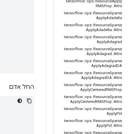
tensorflow
::
ops
::
Resource
Apply
RMSProp
::
Attrs
tensorflow
::
ops
::
Resource
Sparse
Apply
Adadelta
tensorflow
::
ops
::
Resource
Sparse
Apply
Adadelta
::
Attrs
tensorflow
::
ops
::
Resource
Sparse
Apply
Adagrad
tensorflow
::
ops
::
Resource
Sparse
Apply
Adagrad
::
Attrs
tensorflow
::
ops
::
Resource
Sparse
Apply
Adagrad
DA
tensorflow
::
ops
::
Resource
Sparse
Apply
Adagrad
DA
::
Attrs
tensorflow
::
ops
::
Resource
Sparse
החל אדם
Apply
Centered
RMSProp
tensorflow
::
ops
::
Resource
Sparse
Apply
Centered
RMSProp
::
Attrs
tensorflow
::
ops
::
Resource
Sparse
Apply
Ftrl
tensorflow
::
ops
::
Resource
Sparse
Apply
Ftrl
::
Attrs
tensorflow
::
ops
::
Resource
Sparse