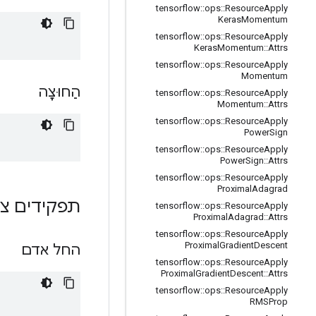
tensorflow
::
ops
::
Resource
Apply
Keras
Momentum
tensorflow
::
ops
::
Resource
Apply
Keras
Momentum
::
Attrs
tensorflow
::
ops
::
Resource
Apply
Momentum
הַחוּצָה
tensorflow
::
ops
::
Resource
Apply
Momentum
::
Attrs
tensorflow
::
ops
::
Resource
Apply
Power
Sign
tensorflow
::
ops
::
Resource
Apply
Power
Sign
::
Attrs
tensorflow
::
ops
::
Resource
Apply
Proximal
Adagrad
תפקידים צי
tensorflow
::
ops
::
Resource
Apply
Proximal
Adagrad
::
Attrs
tensorflow
::
ops
::
Resource
Apply
Proximal
Gradient
Descent
החל אדם
tensorflow
::
ops
::
Resource
Apply
Proximal
Gradient
Descent
::
Attrs
tensorflow
::
ops
::
Resource
Apply
RMSProp