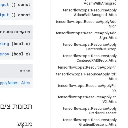
Adam
With
Amsgrad
nput
() const
tensorflow
::
ops
::
Resource
Apply
tput
() const
Adam
With
Amsgrad
::
Attrs
tensorflow
::
ops
::
Resource
Apply
Add
Sign
פונקציות סטטיות 
tensorflow
::
ops
::
Resource
Apply
Add
Sign
::
Attrs
king
(bool x)
tensorflow
::
ops
::
Resource
Apply
Centered
RMSProp
erov
(bool x)
tensorflow
::
ops
::
Resource
Apply
Centered
RMSProp
::
Attrs
tensorflow
::
ops
::
Resource
Apply
Ftrl
מבנים
tensorflow
::
ops
::
Resource
Apply
Ftrl
::
Attrs
ApplyAdam:: Attrs
tensorflow
::
ops
::
Resource
Apply
Ftrl
V2
tensorflow
::
ops
::
Resource
Apply
Ftrl
V2
::
Attrs
תכונות ציבו
tensorflow
::
ops
::
Resource
Apply
Gradient
Descent
tensorflow
::
ops
::
Resource
Apply
מִבצָע
Gradient
Descent
::
Attrs