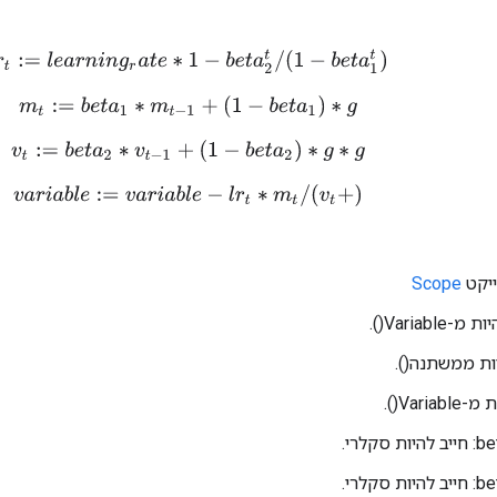
l
r
t
:=
l
e
a
r
n
i
n
g
r
a
t
e
∗
1
−
b
e
t
a
2
t
/
(
1
−
b
e
t
a
1
t
)
m
t
:=
b
e
t
a
1
∗
m
t
−
1
+
(
1
−
b
e
t
a
1
)
∗
g
v
t
:=
b
e
t
a
2
∗
v
t
−
1
+
(
1
−
b
e
t
a
2
)
∗
g
∗
g
v
a
r
i
a
b
l
e
:=
v
a
r
i
a
b
l
e
−
l
r
t
∗
m
t
/
(
v
t
+
)
Scope
סקלרי.
סקלרי.