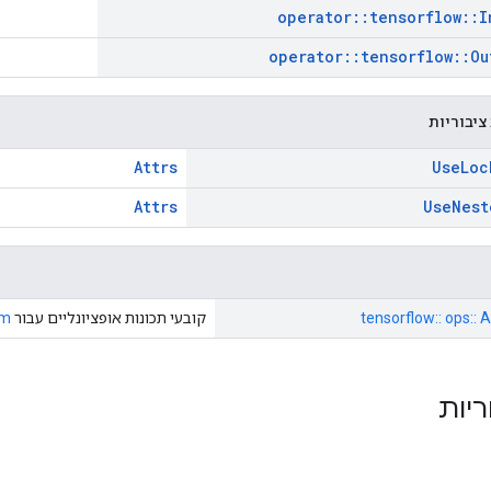
operator
::
tensorflow
::
I
operator
::
tensorflow
::
Ou
ציבוריות
Attrs
Use
Loc
Attrs
Use
Nest
tensorflow:: ops:: 
קובעי תכונות אופציונליים עבור
am
ריות