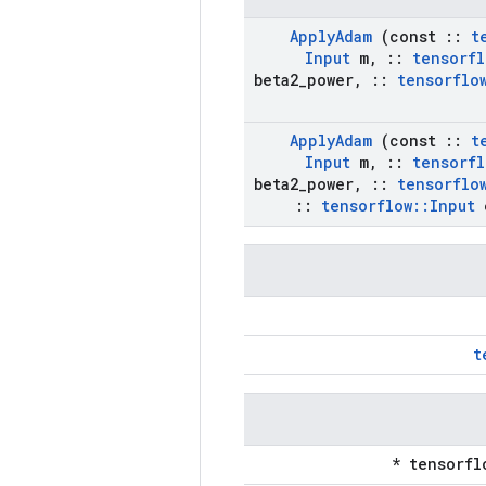
Apply
Adam
(const
::
t
Input
m
,
::
tensorfl
beta2
_
power
,
::
tensorflo
Apply
Adam
(const
::
t
Input
m
,
::
tensorfl
beta2
_
power
,
::
tensorflo
::
tensorflow
::
Input
e
t