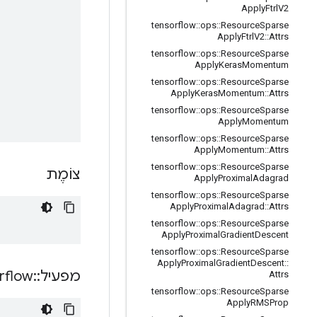
Apply
Ftrl
V2
tensorflow
::
ops
::
Resource
Sparse
Apply
Ftrl
V2
::
Attrs
tensorflow
::
ops
::
Resource
Sparse
Apply
Keras
Momentum
tensorflow
::
ops
::
Resource
Sparse
Apply
Keras
Momentum
::
Attrs
tensorflow
::
ops
::
Resource
Sparse
Apply
Momentum
tensorflow
::
ops
::
Resource
Sparse
Apply
Momentum
::
Attrs
tensorflow
::
ops
::
Resource
Sparse
צוֹמֶת
Apply
Proximal
Adagrad
tensorflow
::
ops
::
Resource
Sparse
Apply
Proximal
Adagrad
::
Attrs
tensorflow
::
ops
::
Resource
Sparse
Apply
Proximal
Gradient
Descent
tensorflow
::
ops
::
Resource
Sparse
Apply
Proximal
Gradient
Descent
::
מפעיל
::
rflow
Attrs
tensorflow
::
ops
::
Resource
Sparse
Apply
RMSProp