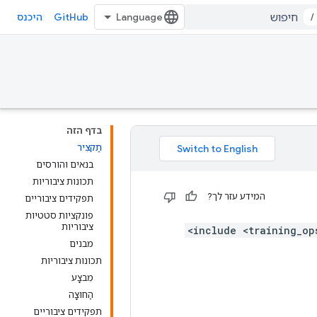
GitHub
/
היכנס
בדף הזה
תַקצִיר
בנאים והורסים
תכונות ציבוריות
המידע עזר לך?
תפקידים ציבוריים
פונקציות סטטיות
ציבוריות
מבנים
תכונות ציבוריות
מִבצָע
הַחוּצָה
תפקידים ציבוריים