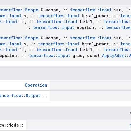
ensorflow
::
Scope
& scope
,
::
tensorflow
::
Input
var
,
::
ow
::
Input
v
,
::
tensorflow
::
Input
beta1
_
power
,
::
tens
w
::
Input
lr
,
::
tensorflow
::
Input
beta1
,
::
tensorflow
:
::
tensorflow
::
Input
epsilon
,
::
tensorflow
ensorflow
::
Scope
& scope
,
::
tensorflow
::
Input
var
,
::
ow
::
Input
v
,
::
tensorflow
::
Input
beta1
_
power
,
::
tens
w
::
Input
lr
,
::
tensorflow
::
Input
beta1
,
::
tensorflow
:
psilon
,
::
tensorflow
::
Input
grad
,
const
Apply
Adam
::
Operation
ensorflow::Output
::
::tensorflow::Node *