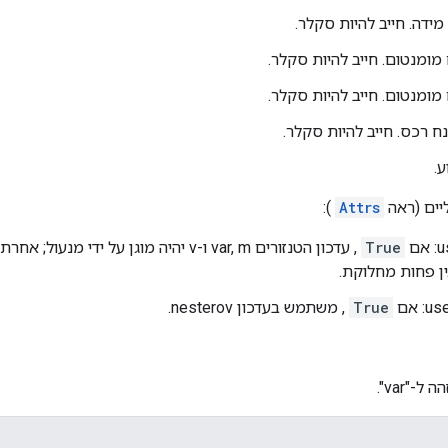
נח רכס. חייב להיות סקלר.
יים (ראה
Attrs
):
ם
True
, עדכון הטנזורים var, m ו-v יהיה מוגן על י
ן פחות מחלוקת.
 אם
True
, משתמש בעדכון nesterov.
ה ל-"var".