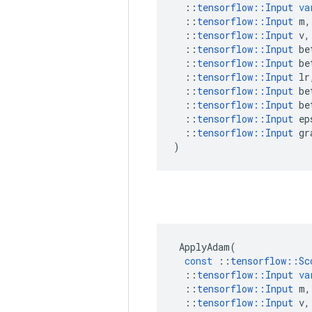
::
tensorflow
::
Input
va
::
tensorflow
::
Input
m
,
::
tensorflow
::
Input
v
,
::
tensorflow
::
Input
be
::
tensorflow
::
Input
be
::
tensorflow
::
Input
lr
::
tensorflow
::
Input
be
::
tensorflow
::
Input
be
::
tensorflow
::
Input
ep
::
tensorflow
::
Input
gr
)
ApplyAdam
(
const
::
tensorflow
::
Sc
::
tensorflow
::
Input
va
::
tensorflow
::
Input
m
,
::
tensorflow
::
Input
v
,