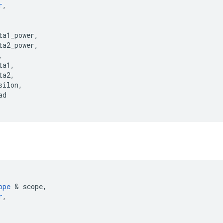
r
,
ta1_power
,
ta2_power
,
,
ta1
,
ta2
,
silon
,
ad
ope
&
scope
,
r
,