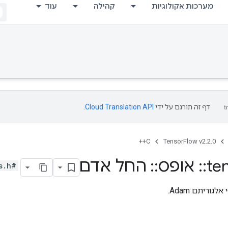
מערכות אקולוגיות
קהילה
עוד
דף זה תורגם על ידי
Cloud Translation API
.
C++
TensorFlow v2.2.0
te
::
אופס
::
החל אדם
#include <training_ops.h>