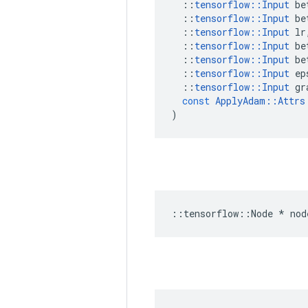
::
tensorflow
::
Input
be
::
tensorflow
::
Input
be
::
tensorflow
::
Input
lr
::
tensorflow
::
Input
be
::
tensorflow
::
Input
be
::
tensorflow
::
Input
ep
::
tensorflow
::
Input
gr
const
ApplyAdam
::
Attrs
)
::
tensorflow
::
Node
*
nod