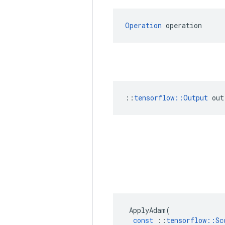
Operation
 operation
::
tensorflow::Output
 out
ApplyAdam
(
const
::
tensorflow
::
Sc