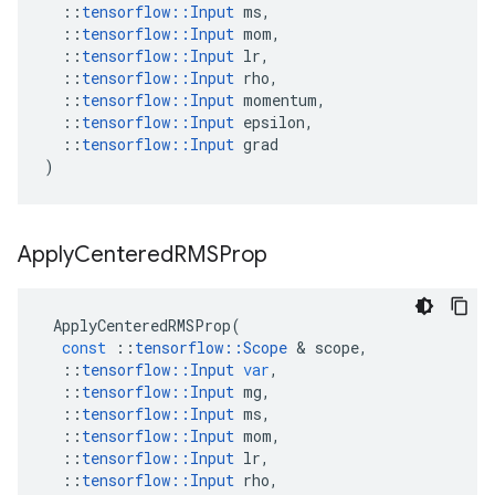
::
tensorflow
::
Input
ms
,
::
tensorflow
::
Input
mom
,
::
tensorflow
::
Input
lr
,
::
tensorflow
::
Input
rho
,
::
tensorflow
::
Input
momentum
,
::
tensorflow
::
Input
epsilon
,
::
tensorflow
::
Input
grad
)
Apply
Centered
RMSProp
ApplyCenteredRMSProp
(
const
::
tensorflow
::
Scope
&
scope
,
::
tensorflow
::
Input
var
,
::
tensorflow
::
Input
mg
,
::
tensorflow
::
Input
ms
,
::
tensorflow
::
Input
mom
,
::
tensorflow
::
Input
lr
,
::
tensorflow
::
Input
rho
,