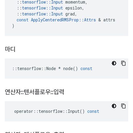
::
tensorflow
::
Input
momentum
,
::
tensorflow
::
Input
epsilon
,
::
tensorflow
::
Input
grad
,
const
ApplyCenteredRMSProp
::
Attrs
&
attrs
)
마디
::
tensorflow
::
Node
*
node
()
const
연산자
::
텐서플로우
::
입력
operator
::
tensorflow
::
Input
()
const