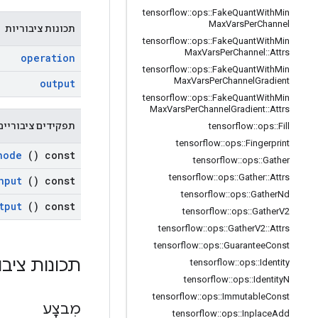
tensorflow
::
ops
::
Fake
Quant
With
Min
Max
Vars
Per
Channel
תכונות ציבוריות
tensorflow
::
ops
::
Fake
Quant
With
Min
Max
Vars
Per
Channel
::
Attrs
operation
tensorflow
::
ops
::
Fake
Quant
With
Min
Max
Vars
Per
Channel
Gradient
output
tensorflow
::
ops
::
Fake
Quant
With
Min
Max
Vars
Per
Channel
Gradient
::
Attrs
תפקידים ציבוריים
tensorflow
::
ops
::
Fill
tensorflow
::
ops
::
Fingerprint
node
() const
tensorflow
::
ops
::
Gather
tensorflow
::
ops
::
Gather
::
Attrs
nput
() const
tensorflow
::
ops
::
Gather
Nd
tput
() const
tensorflow
::
ops
::
Gather
V2
tensorflow
::
ops
::
Gather
V2
::
Attrs
tensorflow
::
ops
::
Guarantee
Const
ות ציבוריות
tensorflow
::
ops
::
Identity
tensorflow
::
ops
::
Identity
N
tensorflow
::
ops
::
Immutable
Const
מִבצָע
tensorflow
::
ops
::
Inplace
Add