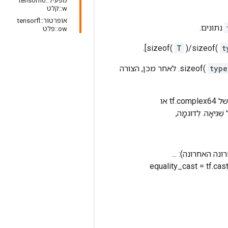
מפעיל::tensorflo
w::קלט
אופרטור::tensorfl
נתונים.
ow::פלט
T
)/sizeof(
t
). לאחר מכן, הצורה
type
tf.bitcast() ו-tf.cast() פועלים בצורה שונה כאשר dtype אמיתי נוצק כ-dtype מורכב (למשל tf.complex64 או
a = [1., 2., 3.] equality_bitcast = tf.bitcast(a, tf.compl
] equality_cast = tf.ca