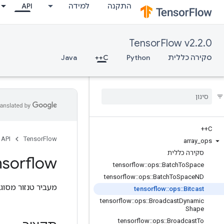
API
למידה
התקנה
TensorFlow v2.2.0
Java
C++
Python
סקירה כללית
C++
API
TensorFlow
array
_
ops
סקירה כללית
nsorflow
tensorflow
::
ops
::
Batch
To
Space
tensorflow
::
ops
::
Batch
To
Space
ND
י להעתיק נתונים.
tensorflow
::
ops
::
Bitcast
tensorflow
::
ops
::
Broadcast
Dynamic
Shape
tensorflow
::
ops
::
Broadcast
To