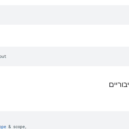
put
תפקידי
ope
&
scope
,