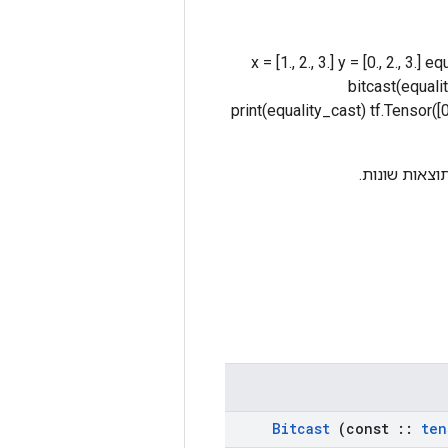
x = [1., 2., 3.] y = [0., 2., 3.
bitcast(equalit
print(equality_cast) tf.Tensor([0
מיושם כקאסט 
Bitcast
(const
::
ten