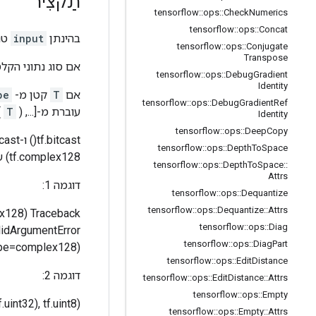
תַקצִיר
tensorflow
::
ops
::
Check
Numerics
tensorflow
::
ops
::
Concat
כמו
input
בהינתן
tensorflow
::
ops
::
Conjugate
Transpose
ם סוג נתוני הקלט
tensorflow
::
ops
::
Debug
Gradient
Identity
pe
קטן מ-
T
אם
tensorflow
::
ops
::
Debug
Gradient
Ref
(
T
)] ל- [...].
עוברת מ-[..., sizeof(
Identity
tensorflow
::
ops
::
Deep
Copy
tensorflow
::
ops
::
Depth
To
Space
tf.complex128) שכן tf.cast() הופכים את החלק הדמיוני ל-0 בעוד tf.bitcast() נותן מודול שְׁגִיאָה. לְדוּגמָה,
tensorflow
::
ops
::
Depth
To
Space
::
Attrs
דוגמה 1:
tensorflow
::
ops
::
Dequantize
tensorflow
::
ops
::
Dequantize
::
Attrs
tensorflow
::
ops
::
Diag
mentError: לא ניתן לשדר ביט מ-1 עד 18 [Op:
tensorflow
::
ops
::
Diag
Part
 dtype=complex128)
tensorflow
::
ops
::
Edit
Distance
דוגמה 2:
tensorflow
::
ops
::
Edit
Distance
::
Attrs
tensorflow
::
ops
::
Empty
.uint32), tf.uint8)
tensorflow
::
ops
::
Empty
::
Attrs