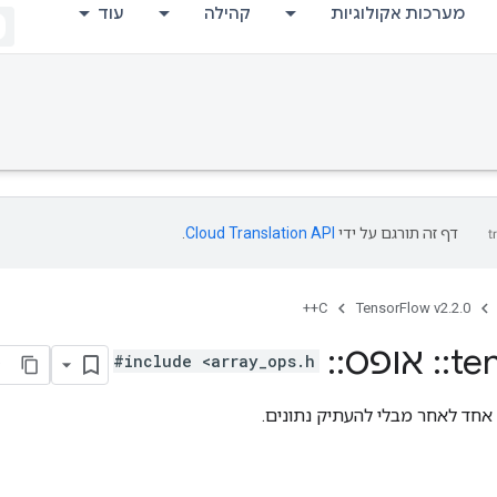
עוד
קהילה
מערכות אקולוגיות
.
Cloud Translation API
דף זה תורגם על ידי
C++
TensorFlow v2.2.0
Bitcast
::
אופס
::
te
#include <array_ops.h>
מעביר טנזור מסוג אחד לאחר מבל