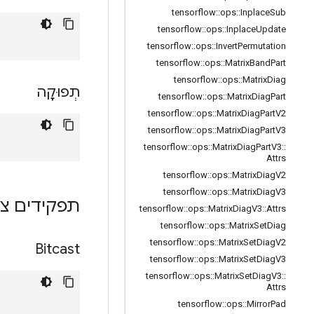
tensorflow
::
ops
::
Inplace
Sub
tensorflow
::
ops
::
Inplace
Update
tensorflow
::
ops
::
Invert
Permutation
tensorflow
::
ops
::
Matrix
Band
Part
tensorflow
::
ops
::
Matrix
Diag
תְפוּקָה
tensorflow
::
ops
::
Matrix
Diag
Part
tensorflow
::
ops
::
Matrix
Diag
Part
V2
tensorflow
::
ops
::
Matrix
Diag
Part
V3
tensorflow
::
ops
::
Matrix
Diag
Part
V3
::
Attrs
tensorflow
::
ops
::
Matrix
Diag
V2
tensorflow
::
ops
::
Matrix
Diag
V3
ם ציבוריים
tensorflow
::
ops
::
Matrix
Diag
V3
::
Attrs
tensorflow
::
ops
::
Matrix
Set
Diag
tensorflow
::
ops
::
Matrix
Set
Diag
V2
Bitcast
tensorflow
::
ops
::
Matrix
Set
Diag
V3
tensorflow
::
ops
::
Matrix
Set
Diag
V3
::
Attrs
tensorflow
::
ops
::
Mirror
Pad