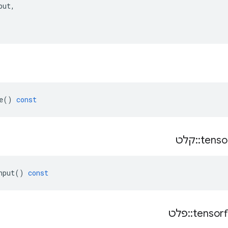
put
,
e
()
const
קלט
::
tenso
nput
()
const
פלט
::
tensor