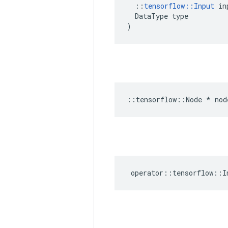
::
tensorflow
::
Input
in
DataType
type
)
::
tensorflow
::
Node
*
nod
operator
::
tensorflow
::
I