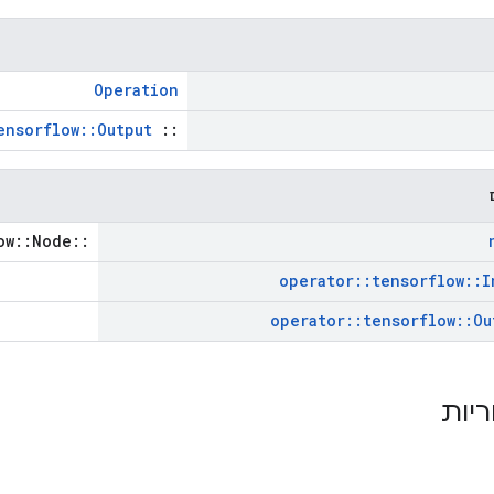
Operation
ensorflow::Output
::
::tensorflow::Node *
operator
::
tensorflow
::
I
operator
::
tensorflow
::
Ou
תכונ