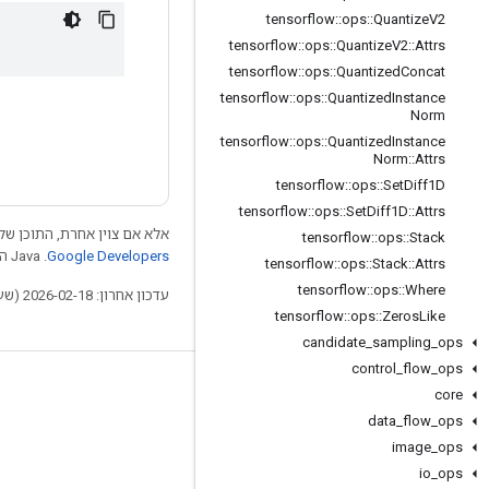
tensorflow
::
ops
::
Quantize
V2
tensorflow
::
ops
::
Quantize
V2
::
Attrs
tensorflow
::
ops
::
Quantized
Concat
tensorflow
::
ops
::
Quantized
Instance
Norm
tensorflow
::
ops
::
Quantized
Instance
Norm
::
Attrs
tensorflow
::
ops
::
Set
Diff1D
tensorflow
::
ops
::
Set
Diff1D
::
Attrs
 התוכן של דף זה הוא ברישיון
tensorflow
::
ops
::
Stack
.‏ Java הוא סימן מסחרי רשום של חברת Oracle ו/או של השותפים העצמאיים שלה.
Google Developers‏
tensorflow
::
ops
::
Stack
::
Attrs
tensorflow
::
ops
::
Where
עדכון אחרון: 2026-02-18 (שעון UTC).
tensorflow
::
ops
::
Zeros
Like
candidate
_
sampling
_
ops
control
_
flow
_
ops
לא להתנתק
core
data
_
flow
_
ops
בלוג
image
_
ops
פורום
io
_
ops