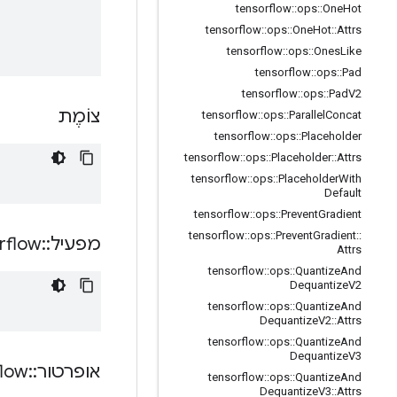
tensorflow
::
ops
::
One
Hot
tensorflow
::
ops
::
One
Hot
::
Attrs
tensorflow
::
ops
::
Ones
Like
tensorflow
::
ops
::
Pad
tensorflow
::
ops
::
Pad
V2
צוֹמֶת
tensorflow
::
ops
::
Parallel
Concat
tensorflow
::
ops
::
Placeholder
tensorflow
::
ops
::
Placeholder
::
Attrs
tensorflow
::
ops
::
Placeholder
With
Default
tensorflow
::
ops
::
Prevent
Gradient
tensorflow
::
ops
::
Prevent
Gradient
::
rflow
::
מפעיל
Attrs
tensorflow
::
ops
::
Quantize
And
Dequantize
V2
tensorflow
::
ops
::
Quantize
And
Dequantize
V2
::
Attrs
tensorflow
::
ops
::
Quantize
And
Dequantize
V3
flow
::
אופרטור
tensorflow
::
ops
::
Quantize
And
Dequantize
V3
::
Attrs