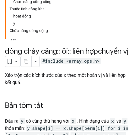
Chức năng công cộng
Thuộc tính công khai
hoạt động
y
Chức năng công cộng
dòng chảy căng
::
ôi
::
liên hợpchuyển vị
#include <array_ops.h>
Xáo trộn các kích thước của x theo một hoán vị và liên hợp
kết quả.
Bản tóm tắt
Đầu ra
y
có cùng thứ hạng với
x
. Hình dạng của
x
và
y
thỏa mãn:
y.shape[i] == x.shape[perm[i]] for i in