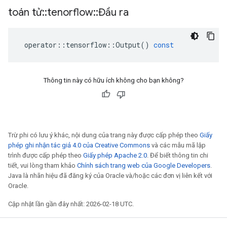
toán tử
::
tenorflow
::
Đầu ra
operator
::
tensorflow
::
Output
()
const
Thông tin này có hữu ích không cho bạn không?
Trừ phi có lưu ý khác, nội dung của trang này được cấp phép theo
Giấy
phép ghi nhận tác giả 4.0 của Creative Commons
và các mẫu mã lập
trình được cấp phép theo
Giấy phép Apache 2.0
. Để biết thông tin chi
tiết, vui lòng tham khảo
Chính sách trang web của Google Developers
.
Java là nhãn hiệu đã đăng ký của Oracle và/hoặc các đơn vị liên kết với
Oracle.
Cập nhật lần gần đây nhất: 2026-02-18 UTC.