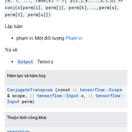
[0, 1, ..., rank(x) - 1]
y[i,j,k,...,s,t,u] ==
conj(x[perm[i], perm[j], perm[k],...,perm[s],
perm[t], perm[u]])
Lập luận:
phạm vi: Một đối tượng
Phạm vi
Trả về:
Output
: Tenxơ y.
Hàm tạo và hàm hủy
Conjugate
Transpose
(const
::
tensorflow
::
Scope
& scope
,
::
tensorflow
::
Input
x
,
::
tensorflow
::
Input
perm)
Thuộc tính công khai
operation