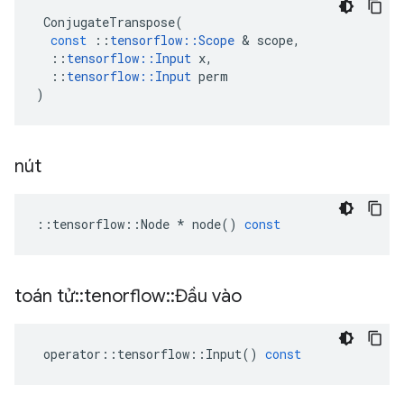
ConjugateTranspose
(
const
::
tensorflow
::
Scope
&
scope
,
::
tensorflow
::
Input
x
,
::
tensorflow
::
Input
perm
)
nút
::
tensorflow
::
Node
*
node
()
const
toán tử
::
tenorflow
::
Đầu vào
operator
::
tensorflow
::
Input
()
const