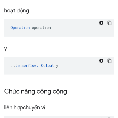
hoạt động
Operation
 operation
y
::
tensorflow::Output
 y
Chức năng công cộng
liên hợpchuyển vị