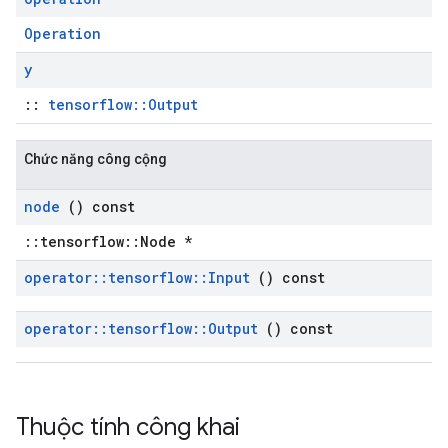
Operation
y
::
tensorflow::Output
Chức năng công cộng
node
() const
::tensorflow::Node *
operator
::
tensorflow
::
Input
() const
operator
::
tensorflow
::
Output
() const
Thuộc tính công khai