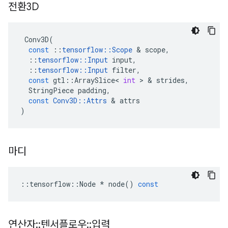
전환3D
Conv3D
(
const
::
tensorflow
::
Scope
&
scope
,
::
tensorflow
::
Input
input
,
::
tensorflow
::
Input
filter
,
const
gtl
::
ArraySlice
<
int
>
&
strides
,
StringPiece
padding
,
const
Conv3D
::
Attrs
&
attrs
)
마디
::
tensorflow
::
Node
*
node
()
const
연산자
::
텐서플로우
::
입력