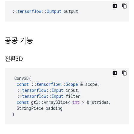
::
tensorflow::Output
 output
공공 기능
전환3D
Conv3D
(
const
::
tensorflow
::
Scope
&
scope
,
::
tensorflow
::
Input
input
,
::
tensorflow
::
Input
filter
,
const
gtl
::
ArraySlice
<
int
>
&
strides
,
StringPiece
padding
)