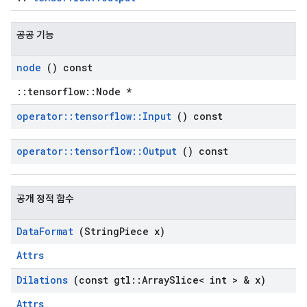
공공 기능
node
() const
::tensorflow::Node *
operator
::
tensorflow
::
Input
() const
operator
::
tensorflow
::
Output
() const
공개 정적 함수
Data
Format
(String
Piece x)
Attrs
Dilations
(const gtl
::
Array
Slice< int > & x)
Attrs