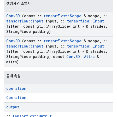
생성자와 소멸자
Conv3D
(const
::
tensorflow
::
Scope
& scope
,
::
tensorflow
::
Input
input
,
::
tensorflow
::
Input
filter
,
const gtl
::
Array
Slice< int > & strides
,
String
Piece padding)
Conv3D
(const
::
tensorflow
::
Scope
& scope
,
::
tensorflow
::
Input
input
,
::
tensorflow
::
Input
filter
,
const gtl
::
Array
Slice< int > & strides
,
String
Piece padding
,
const
Conv3D
::
Attrs
&
attrs)
공개 속성
operation
Operation
output
::
tensorflow::Output