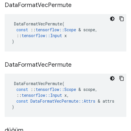
Data
Format
Vec
Permute
DataFormatVecPermute
(
const
::
tensorflow
::
Scope
&
scope
,
::
tensorflow
::
Input
x
)
Data
Format
Vec
Permute
DataFormatVecPermute
(
const
::
tensorflow
::
Scope
&
scope
,
::
tensorflow
::
Input
x
,
const
DataFormatVecPermute
::
Attrs
&
attrs
)
düğüm