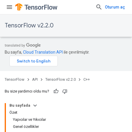
Oturum aç
TensorFlow v2.2.0
Bu sayfa,
Cloud Translation API
ile çevrilmiştir.
TensorFlow
API
TensorFlow v2.2.0
C++
Bu size yardımcı oldu mu?
Bu sayfada
Özet
Yapıcılar ve Yıkıcılar
Genel özellikler