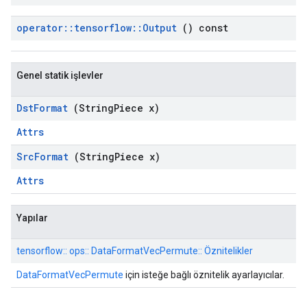
operator
::
tensorflow
::
Output
() const
Genel statik işlevler
Dst
Format
(String
Piece x)
Attrs
Src
Format
(String
Piece x)
Attrs
Yapılar
tensorflow:: ops:: DataFormatVecPermute:: Öznitelikler
DataFormatVecPermute
için isteğe bağlı öznitelik ayarlayıcılar.