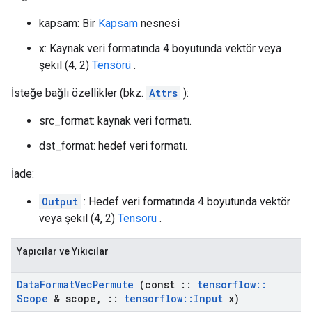
kapsam: Bir
Kapsam
nesnesi
x: Kaynak veri formatında 4 boyutunda vektör veya
şekil (4, 2)
Tensörü
.
İsteğe bağlı özellikler (bkz.
Attrs
):
src_format: kaynak veri formatı.
dst_format: hedef veri formatı.
İade:
Output
: Hedef veri formatında 4 boyutunda vektör
veya şekil (4, 2)
Tensörü
.
Yapıcılar ve Yıkıcılar
Data
Format
Vec
Permute
(const
::
tensorflow
::
Scope
& scope
,
::
tensorflow
::
Input
x)