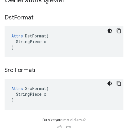
Genel statik işlevler
Dst
Format
Attrs
 DstFormat(

  StringPiece x

)
Src Formatı
Attrs
 SrcFormat(

  StringPiece x

)
Bu size yardımcı oldu mu?