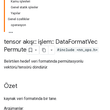
Kamu işlevleri
Genel statik işlevler
Yapılar
Genel özellikler
operasyon
tensor akışı
::
işlem
::
Data
Format
Vec
Permute
#include <nn_ops.h>
Belirtilen hedef veri formatında permütasyonlu
vektörü/tensörü döndürür.
Özet
kaynak veri formatında bir tane.
Argümanlar: