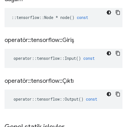
::
tensorflow
::
Node
*
node
()
const
operatör
::
tensorflow
::
Giriş
operator
::
tensorflow
::
Input
()
const
operatör
::
tensorflow
::
Çıktı
operator
::
tensorflow
::
Output
()
const