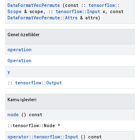
Data
Format
Vec
Permute
(const
::
tensorflow
::
Scope
& scope
,
::
tensorflow
::
Input
x
,
const
Data
Format
Vec
Permute
::
Attrs
& attrs)
Genel özellikler
operation
Operation
y
::
tensorflow::Output
Kamu işlevleri
node
() const
::tensorflow::Node *
operator
::
tensorflow
::
Input
() const