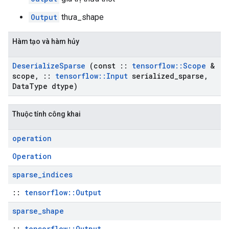
Output
thưa_shape
Hàm tạo và hàm hủy
Deserialize
Sparse
(const
::
tensorflow
::
Scope
&
scope
,
::
tensorflow
::
Input
serialized
_
sparse
,
Data
Type dtype)
Thuộc tính công khai
operation
Operation
sparse
_
indices
::
tensorflow::Output
sparse
_
shape
::
tensorflow::Output