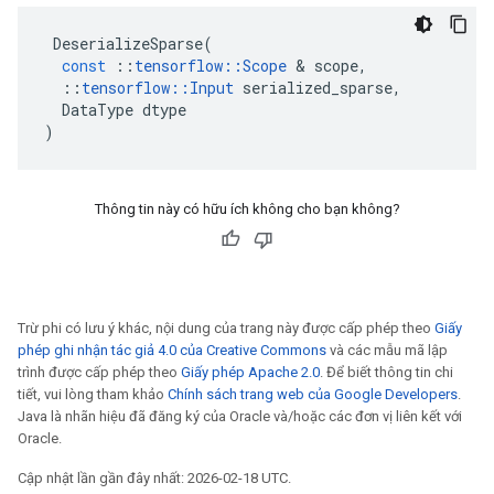
DeserializeSparse
(
const
::
tensorflow
::
Scope
&
scope
,
::
tensorflow
::
Input
serialized_sparse
,
DataType
dtype
)
Thông tin này có hữu ích không cho bạn không?
Trừ phi có lưu ý khác, nội dung của trang này được cấp phép theo
Giấy
phép ghi nhận tác giả 4.0 của Creative Commons
và các mẫu mã lập
trình được cấp phép theo
Giấy phép Apache 2.0
. Để biết thông tin chi
tiết, vui lòng tham khảo
Chính sách trang web của Google Developers
.
Java là nhãn hiệu đã đăng ký của Oracle và/hoặc các đơn vị liên kết với
Oracle.
Cập nhật lần gần đây nhất: 2026-02-18 UTC.