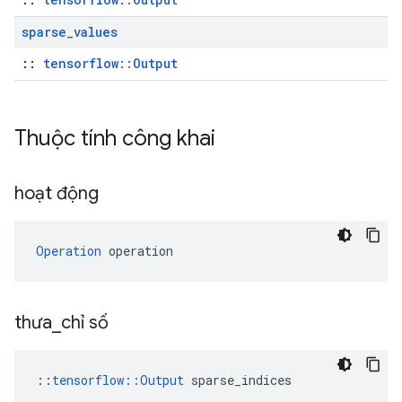
sparse
_
values
::
tensorflow::Output
Thuộc tính công khai
hoạt động
Operation
 operation
thưa
_
chỉ số
::
tensorflow::Output
 sparse_indices