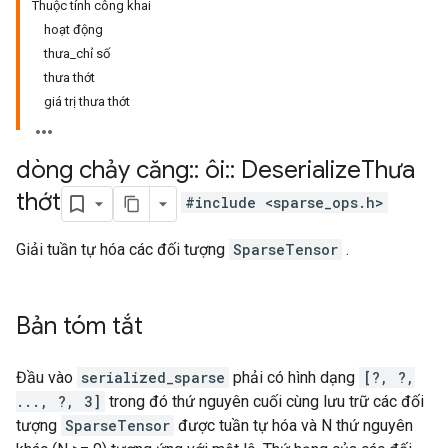
Thuộc tính công khai
hoạt động
thưa_chỉ số
thưa thớt
giá trị thưa thớt
dòng chảy căng
::
ôi
::
Deserialize
Thưa
thớt
#include <sparse_ops.h>
Giải tuần tự hóa các đối tượng
SparseTensor
.
Bản tóm tắt
Đầu vào
serialized_sparse
phải có hình dạng
[?, ?,
..., ?, 3]
trong đó thứ nguyên cuối cùng lưu trữ các đối
tượng
SparseTensor
được tuần tự hóa và N thứ nguyên