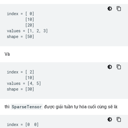
index = [ 0]

        [10]

        [20]

values = [1, 2, 3]

shape = [50]
Và
index = [ 2]

        [10]

values = [4, 5]

shape = [30]
thì
SparseTensor
được giải tuần tự hóa cuối cùng sẽ là:
index = [0  0]
