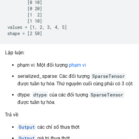
        [0 10]

        [0 20]

        [1  2]

        [1 10]

values = [1, 2, 3, 4, 5]

shape = [2 50]
Lập luận:
phạm vi: Một đối tượng
phạm vi
serialized_sparse: Các đối tượng
SparseTensor
được tuần tự hóa. Thứ nguyên cuối cùng phải có 3 cột.
dtype:
dtype
của các đối tượng
SparseTensor
được tuần tự hóa.
Trả về:
Output
các chỉ số thưa thớt
Output
giá trị thưa thớt