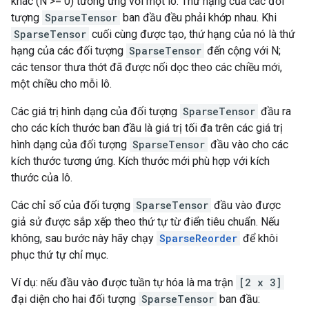
khác (N >= 0) tương ứng với một lô. Thứ hạng của các đối
tượng
SparseTensor
ban đầu đều phải khớp nhau. Khi
SparseTensor
cuối cùng được tạo, thứ hạng của nó là thứ
hạng của các đối tượng
SparseTensor
đến cộng với N;
các tensor thưa thớt đã được nối dọc theo các chiều mới,
một chiều cho mỗi lô.
Các giá trị hình dạng của đối tượng
SparseTensor
đầu ra
cho các kích thước ban đầu là giá trị tối đa trên các giá trị
hình dạng của đối tượng
SparseTensor
đầu vào cho các
kích thước tương ứng. Kích thước mới phù hợp với kích
thước của lô.
Các chỉ số của đối tượng
SparseTensor
đầu vào được
giả sử được sắp xếp theo thứ tự từ điển tiêu chuẩn. Nếu
không, sau bước này hãy chạy
SparseReorder
để khôi
phục thứ tự chỉ mục.
Ví dụ: nếu đầu vào được tuần tự hóa là ma trận
[2 x 3]
đại diện cho hai đối tượng
SparseTensor
ban đầu: