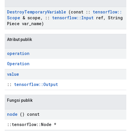
Destroy
Temporary
Variable
(const
::
tensorflow
::
Scope
& scope
,
::
tensorflow
::
Input
ref
,
String
Piece var
_
name)
Atribut publik
operation
Operation
value
::
tensorflow::Output
Fungsi publik
node
() const
::tensorflow::Node *