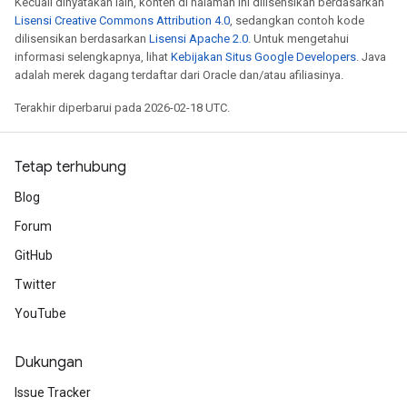
Kecuali dinyatakan lain, konten di halaman ini dilisensikan berdasarkan
Lisensi Creative Commons Attribution 4.0
, sedangkan contoh kode
dilisensikan berdasarkan
Lisensi Apache 2.0
. Untuk mengetahui
informasi selengkapnya, lihat
Kebijakan Situs Google Developers
. Java
adalah merek dagang terdaftar dari Oracle dan/atau afiliasinya.
Terakhir diperbarui pada 2026-02-18 UTC.
Tetap terhubung
Blog
Forum
GitHub
Twitter
YouTube
Dukungan
Issue Tracker