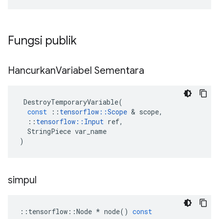
Fungsi publik
Hancurkan
Variabel Sementara
DestroyTemporaryVariable
(
const
::
tensorflow
::
Scope
&
scope
,
::
tensorflow
::
Input
ref
,
StringPiece
var_name
)
simpul
::
tensorflow
::
Node
*
node
()
const