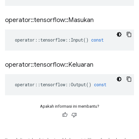
operator
::
tensorflow
::
Masukan
operator
::
tensorflow
::
Input
()
const
operator
::
tensorflow
::
Keluaran
operator
::
tensorflow
::
Output
()
const
Apakah informasi ini membantu?